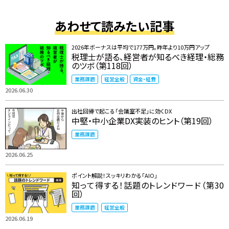
あわせて読みたい記事
2026年ボーナスは平均で177万円。昨年より10万円アップ
税理士が語る、経営者が知るべき経理・総務
のツボ（第118回）
業務課題
経営全般
資金・経費
2026.06.30
出社回帰で起こる「会議室不足」に効くDX
中堅・中小企業DX実装のヒント（第19回）
業務課題
2026.06.25
ポイント解説！スッキリわかる「AIO」
知って得する！話題のトレンドワード（第30
回）
業務課題
経営全般
2026.06.19