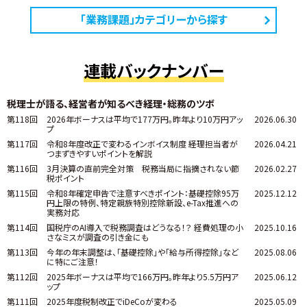
「業務課題」カテゴリーから探す
連載バックナンバー
税理士が語る、経営者が知るべき経理・総務のツボ
第118回
2026年ボーナスは平均で177万円。昨年より10万円アッ
2026.06.30
プ
第117回
令和8年度改正で変わるインボイス制度 ――経理担当者が
2026.04.21
つまずきやすいポイントを解説
第116回
3月決算の直前完全対策 税務当局に指摘されない節
2026.02.27
税ポイント
第115回
令和8年確定申告で注意すべきポイント：基礎控除95万
2025.12.12
円上限の特例、特定親族特別控除新設、e-Tax推進への
実務対応
第114回
国税庁のAI導入で税務調査はどうなる！？ 経費処理の小
2025.10.16
さなミスが調査の引き金にも
第113回
今年の年末調整は、「基礎控除」や「給与所得控除」など
2025.08.06
に特にご注意！
第112回
2025年ボーナスは平均で166万円。昨年より5.5万円ア
2025.06.12
ップ
第111回
2025年度税制改正でiDeCoが変わる
2025.05.09