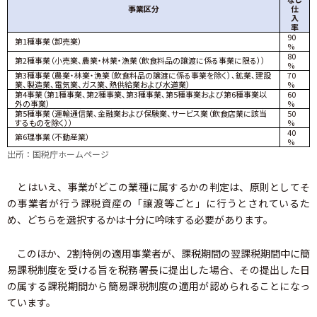
事業区分
仕
入
率
90
第1種事業（卸売業）
%
80
第2種事業（小売業、農業・林業・漁業（飲食料品の譲渡に係る事業に限る））
%
第3種事業（農業・林業・漁業（飲食料品の譲渡に係る事業を除く）、鉱業、建設
70
業、製造業、電気業、ガス業、熱供給業および水道業）
%
第4事業（第1種事業、第2種事業、第3種事業、第5種事業および第6種事業以
60
外の事業）
%
第5種事業（運輸通信業、金融業および保験業、サービス業（飲食店業に該当
50
するものを除く））
%
40
第6理事業（不動産業）
%
出所：国税庁ホームページ
とはいえ、事業がどこの業種に属するかの判定は、原則としてそ
の事業者が行う課税資産の「譲渡等ごと」に行うとされているた
め、どちらを選択するかは十分に吟味する必要があります。
このほか、2割特例の適用事業者が、課税期間の翌課税期間中に簡
易課税制度を受ける旨を税務署長に提出した場合、その提出した日
の属する課税期間から簡易課税制度の適用が認められることになっ
ています。