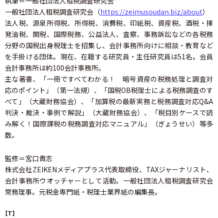
執筆＝一般社団法人租税調査研究会
一般社団法人租税調査研究会（
https://zeimusoudan.biz/about
）
法人税、源泉所得税、所得税、消費税、印紙税、資産税、酒税・揮
発油税、関税、国際税務、公益法人、査察、事務訴訟などの各税務
分野の国税出身税理士を招集し、会計事務所向けに相談・教育など
を手掛ける団体。現在、在籍する研究員・主任研究員は51名。会員
会計事務所は約100会計事務所。
主な著書、「一冊ですべてわかる！ 暗号資産の税務処理と調査対
応のポイント」（第一法規）、「国税OB税理士による税務調査のす
べて」（大蔵財務協会）、「加算税の最新実務と税務調査対応Q&A
判決・裁決・事例で解説」（大蔵財務協会）、「税目別ケースで読
み解く！国際課税の税務調査対応マニュアル」（ぎょうせい）等多
数。
監修＝宮口貴志
株式会社ZEIKENメディアプラス代表取締役、TAXジャーナリスト、
会計事務所ウオッチャーとして活動。一般社団法人租税調査研究会
常務理事。元税金専門紙・税理士業界紙の編集長。
【T】