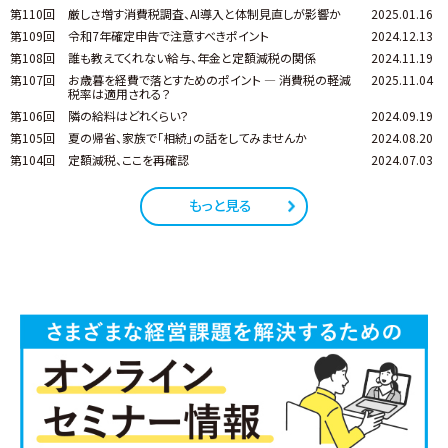
第110回
厳しさ増す消費税調査、AI導入と体制見直しが影響か
2025.01.16
第109回
令和7年確定申告で注意すべきポイント
2024.12.13
第108回
誰も教えてくれない給与、年金と定額減税の関係
2024.11.19
第107回
お歳暮を経費で落とすためのポイント ― 消費税の軽減
2025.11.04
税率は適用される？
第106回
隣の給料はどれくらい？
2024.09.19
第105回
夏の帰省、家族で「相続」の話をしてみませんか
2024.08.20
第104回
定額減税、ここを再確認
2024.07.03
もっと見る