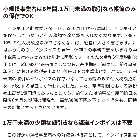
小規模事業者は6年間、1万円未満の取引なら帳簿のみ
の保存でOK
インボイス制度がスタートする10月1日からは原則、インボイス
を保存していないと仕入税額控除が認められなくなります。8%・
10%の仕入税額控除ができなくなれば、経営に大きく響きます。と
はいうものの、インボイスの発行・保存等の事務作業をいきなり中
小企業に対応させるのは非常に困難です。そのため令和5年度税制改
正では、6年間の経過措置としつつも、基準期間（前々年、前々事業
年度）における課税売上高が1億円以下の事業者に対しては、1万円
未満の取引はインボイスの保存がなくても帳簿のみで仕入税額控除
を可能とする見直しが行われました。また、基準期間における課税
売上高が1億円超であったとしても、前年または前事業年度開始日以
降後6カ月の期間の課税売上高が5000万円以下である場合も、同特
例の対象とするとされています。
1万円未満の少額な値引きなら返還インボイスは不要
このほか小規模事業者への軽減負担措置として、インボイス制度