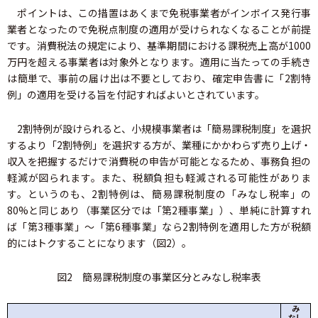
ポイントは、この措置はあくまで免税事業者がインボイス発行事
業者となったので免税点制度の適用が受けられなくなることが前提
です。消費税法の規定により、基準期間における課税売上高が1000
万円を超える事業者は対象外となります。適用に当たっての手続き
は簡単で、事前の届け出は不要としており、確定申告書に「2割特
例」の適用を受ける旨を付記すればよいとされています。
2割特例が設けられると、小規模事業者は「簡易課税制度」を選択
するより「2割特例」を選択する方が、業種にかかわらず売り上げ・
収入を把握するだけで消費税の申告が可能となるため、事務負担の
軽減が図られます。また、税額負担も軽減される可能性がありま
す。というのも、2割特例は、簡易課税制度の「みなし税率」の
80%と同じあり（事業区分では「第2種事業」）、単純に計算すれ
ば「第3種事業」～「第6種事業」なら2割特例を適用した方が税額
的にはトクすることになります（図2）。
図2 簡易課税制度の事業区分とみなし税率表
み
なし