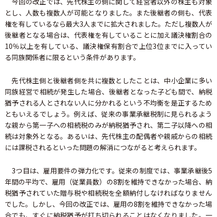
今回の改正では、先代株主の側に関して経営者以外の株主も対象
とし、人数も複数人が可能となりました。また後継者の側も、代表
権を有しているなら最大3人までに拡大されました。ただし複数人が
後継者となる場合は、代表権を有していることに加え議決権割合の
10％以上を有している、議決権保有割合で上位3位までに入ってい
る同族関係者に限るという条件があります。
先代株主側と後継者側を共に複数としたことは、中小企業に多い
同族経営で相続が発生した場合、後継者となった子ども間で、納税
猶予される人とされない人に分かれるという不均衡を是正するため
ともいえるでしょう。例えば、従来の事業承継税制に見られるよう
な親から第一子への相続税のみが納税猶予され、第二子以降への相
続は対象外となる。あるいは、先代株主の配偶者や親戚からの相続
には課税されるといった問題の解消につながると考えられます。
3つ目は、雇用要件の弾力化です。従来の制度では、事業承継後5
年間の平均で、雇用（従業員数）の8割を維持できなかった場合、納
税猶予されていた贈与税や相続税を全額納付しなければなりません
でした。しかし、今回の改正では、雇用の8割を維持できなかった場
合でも、すぐに納税猶予が打ち切られることはなくなりました。一