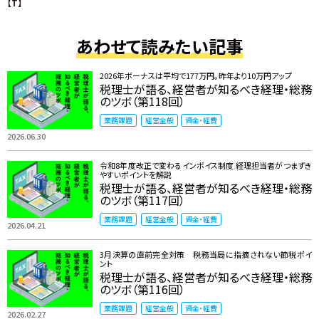
【T】
あわせて読みたい記事
2026年ボーナスは平均で177万円。昨年より10万円アップ
税理士が語る、経営者が知るべき経理・総務
のツボ（第118回）
業務課題
経営全般
資金・経費
2026.06.30
令和8年度改正で変わるインボイス制度 ――経理担当者がつまずき
やすいポイントを解説
税理士が語る、経営者が知るべき経理・総務
のツボ（第117回）
業務課題
経営全般
資金・経費
2026.04.21
3月決算の直前完全対策 税務当局に指摘されない節税ポイ
ント
税理士が語る、経営者が知るべき経理・総務
のツボ（第116回）
業務課題
経営全般
資金・経費
2026.02.27