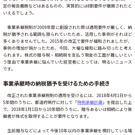
定の報告義務などはあるものの、実質的には8割要件が撤廃されたと
いえるでしょう。
事業承継税制が2009年度に創設された際は適用要件が厳しく、納
税が猶予される範囲も限られていたため、活用した事例がそれほど
多くありませんでした。2015年の改正で要件が緩和されましたが、
事例の増加が鈍かったため、今回、大幅な緩和に踏み切ったと考え
られます。株式の贈与税・相続税を支払う現金の工面が難しいとい
う理由で事業承継に悩んでいた経営者にとっては、明るいニュース
です。
事業承継時の納税猶予を受けるための手続き
改正された事業承継税制の適用を受けるには、2018年4月1日から
5年間のうちに、都道府県庁に対して「
特例承継計画
」を提出した上
で、2018年1月1日から10年間のうちに、贈与あるいは相続により後
継者が株式を取得することが要件となります。
生前贈与などによって今後10年以内の事業承継を検討している場