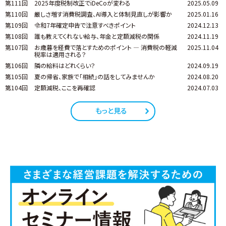
第111回
2025年度税制改正でiDeCoが変わる
2025.05.09
第110回
厳しさ増す消費税調査、AI導入と体制見直しが影響か
2025.01.16
第109回
令和7年確定申告で注意すべきポイント
2024.12.13
第108回
誰も教えてくれない給与、年金と定額減税の関係
2024.11.19
第107回
お歳暮を経費で落とすためのポイント ― 消費税の軽減
2025.11.04
税率は適用される？
第106回
隣の給料はどれくらい？
2024.09.19
第105回
夏の帰省、家族で「相続」の話をしてみませんか
2024.08.20
第104回
定額減税、ここを再確認
2024.07.03
もっと見る