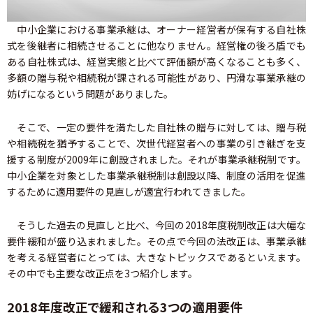
中小企業における事業承継は、オーナー経営者が保有する自社株
式を後継者に相続させることに他なりません。経営権の後ろ盾でも
ある自社株式は、経営実態と比べて評価額が高くなることも多く、
多額の贈与税や相続税が課される可能性があり、円滑な事業承継の
妨げになるという問題がありました。
そこで、一定の要件を満たした自社株の贈与に対しては、贈与税
や相続税を猶予することで、次世代経営者への事業の引き継ぎを支
援する制度が2009年に創設されました。それが事業承継税制です。
中小企業を対象とした事業承継税制は創設以降、制度の活用を促進
するために適用要件の見直しが適宜行われてきました。
そうした過去の見直しと比べ、今回の2018年度税制改正は大幅な
要件緩和が盛り込まれました。その点で今回の法改正は、事業承継
を考える経営者にとっては、大きなトピックスであるといえます。
その中でも主要な改正点を3つ紹介します。
2018年度改正で緩和される3つの適用要件