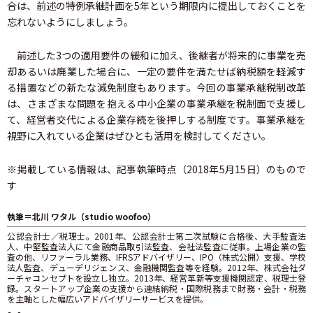
合は、前述の特例承継計画を5年という期限内に提出しておくことを
忘れないようにしましょう。
前述した3つの適用要件の緩和に加え、後継者が将来的に事業を売
却あるいは廃業した場合に、一定の要件を満たせば納税額を軽減す
る措置などの新たな減免制度もあります。今回の事業承継税制改革
は、さまざまな問題を抱える中小企業の事業承継を税制面で支援し
て、経営者交代による企業存続を後押しする制度です。事業承継を
視野に入れている企業はぜひとも活用を検討してください。
※掲載している情報は、記事執筆時点（2018年5月15日）のもので
す
執筆＝北川 ワタル（studio woofoo）
公認会計士／税理士。2001年、公認会計士第二次試験に合格後、大手監査法
人、中堅監査法人にて金融商品取引法監査、会社法監査に従事。上場企業の監
査の他、リファーラル業務、IFRSアドバイザリー、IPO（株式公開）支援、学校
法人監査、デューデリジェンス、金融機関監査等を経験。2012年、株式会社ダ
ーチャコンセプトを設立し独立。2013年、経営革新等支援機関認定、税理士登
録。スタートアップ企業の支援から連結納税・国際税務まで財務・会計・税務
を主軸とした幅広いアドバイザリーサービスを提供。