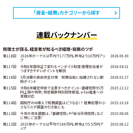
「資金・経費」カテゴリーから探す
連載バックナンバー
税理士が語る、経営者が知るべき経理・総務のツボ
第118回
2026年ボーナスは平均で177万円。昨年より10万円アッ
2026.06.30
プ
第117回
令和8年度改正で変わるインボイス制度 ――経理担当者が
2026.04.21
つまずきやすいポイントを解説
第116回
3月決算の直前完全対策 税務当局に指摘されない節
2026.02.27
税ポイント
第115回
令和8年確定申告で注意すべきポイント：基礎控除95万
2025.12.12
円上限の特例、特定親族特別控除新設、e-Tax推進への
実務対応
第114回
国税庁のAI導入で税務調査はどうなる！？ 経費処理の小
2025.10.16
さなミスが調査の引き金にも
第113回
今年の年末調整は、「基礎控除」や「給与所得控除」など
2025.08.06
に特にご注意！
第112回
2025年ボーナスは平均で166万円。昨年より5.5万円ア
2025.06.12
ップ