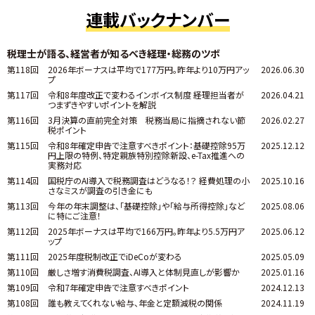
連載バックナンバー
税理士が語る、経営者が知るべき経理・総務のツボ
第118回
2026年ボーナスは平均で177万円。昨年より10万円アッ
2026.06.30
プ
第117回
令和8年度改正で変わるインボイス制度 ――経理担当者が
2026.04.21
つまずきやすいポイントを解説
第116回
3月決算の直前完全対策 税務当局に指摘されない節
2026.02.27
税ポイント
第115回
令和8年確定申告で注意すべきポイント：基礎控除95万
2025.12.12
円上限の特例、特定親族特別控除新設、e-Tax推進への
実務対応
第114回
国税庁のAI導入で税務調査はどうなる！？ 経費処理の小
2025.10.16
さなミスが調査の引き金にも
第113回
今年の年末調整は、「基礎控除」や「給与所得控除」など
2025.08.06
に特にご注意！
第112回
2025年ボーナスは平均で166万円。昨年より5.5万円ア
2025.06.12
ップ
第111回
2025年度税制改正でiDeCoが変わる
2025.05.09
第110回
厳しさ増す消費税調査、AI導入と体制見直しが影響か
2025.01.16
第109回
令和7年確定申告で注意すべきポイント
2024.12.13
第108回
誰も教えてくれない給与、年金と定額減税の関係
2024.11.19