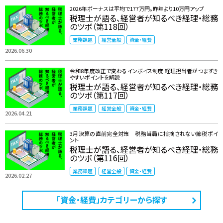
2026年ボーナスは平均で177万円。昨年より10万円アップ
税理士が語る、経営者が知るべき経理・総務
のツボ（第118回）
業務課題
経営全般
資金・経費
2026.06.30
令和8年度改正で変わるインボイス制度 ――経理担当者がつまずき
やすいポイントを解説
税理士が語る、経営者が知るべき経理・総務
のツボ（第117回）
業務課題
経営全般
資金・経費
2026.04.21
3月決算の直前完全対策 税務当局に指摘されない節税ポイ
ント
税理士が語る、経営者が知るべき経理・総務
のツボ（第116回）
業務課題
経営全般
資金・経費
2026.02.27
「資金・経費」カテゴリーから探す