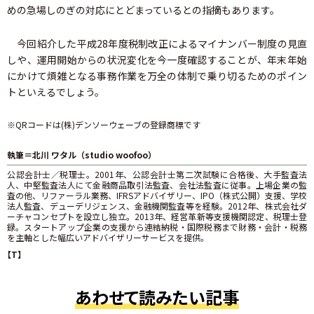
めの急場しのぎの対応にとどまっているとの指摘もあります。
今回紹介した平成28年度税制改正によるマイナンバー制度の見直
しや、運用開始からの状況変化を今一度確認することが、年末年始
にかけて煩雑となる事務作業を万全の体制で乗り切るためのポイン
トといえるでしょう。
※QRコードは(株)デンソーウェーブの登録商標です
執筆＝北川 ワタル（studio woofoo）
公認会計士／税理士。2001年、公認会計士第二次試験に合格後、大手監査法
人、中堅監査法人にて金融商品取引法監査、会社法監査に従事。上場企業の監
査の他、リファーラル業務、IFRSアドバイザリー、IPO（株式公開）支援、学校
法人監査、デューデリジェンス、金融機関監査等を経験。2012年、株式会社ダ
ーチャコンセプトを設立し独立。2013年、経営革新等支援機関認定、税理士登
録。スタートアップ企業の支援から連結納税・国際税務まで財務・会計・税務
を主軸とした幅広いアドバイザリーサービスを提供。
【T】
あわせて読みたい記事