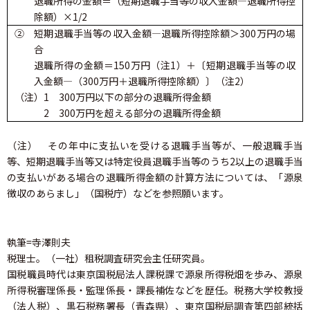
退職所得の金額＝（短期退職手当等の収入金額―退職所得控
除額）×1/2
② 短期退職手当等の収入金額―退職所得控除額＞300万円の場
合
退職所得の金額＝150万円（注1）＋〔短期退職手当等の収
入金額―（300万円＋退職所得控除額）〕（注2）
（注）1 300万円以下の部分の退職所得金額
2 300万円を超える部分の退職所得金額
（注） その年中に支払いを受ける退職手当等が、一般退職手当
等、短期退職手当等又は特定役員退職手当等のうち2以上の退職手当
の支払いがある場合の退職所得金額の計算方法については、「源泉
徴収のあらまし」（国税庁）などを参照願います。
執筆=寺澤則夫
税理士。（一社）租税調査研究会主任研究員。
国税職員時代は東京国税局法人課税課で源泉所得税畑を歩み、源泉
所得税審理係長・監理係長・課長補佐などを歴任。税務大学校教授
（法人税）、黒石税務署長（青森県）、東京国税局調査第四部統括