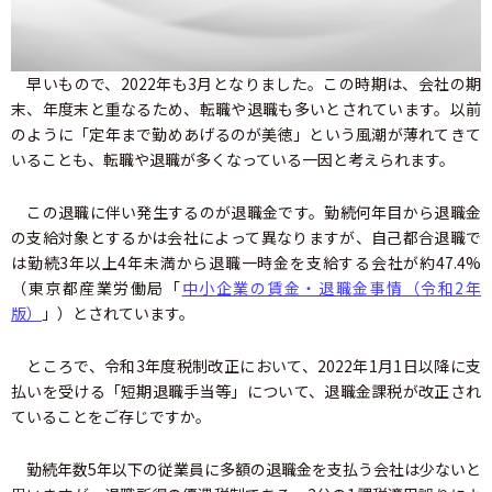
早いもので、2022年も3月となりました。この時期は、会社の期
末、年度末と重なるため、転職や退職も多いとされています。以前
のように「定年まで勤めあげるのが美徳」という風潮が薄れてきて
いることも、転職や退職が多くなっている一因と考えられます。
この退職に伴い発生するのが退職金です。勤続何年目から退職金
の支給対象とするかは会社によって異なりますが、自己都合退職で
は勤続3年以上4年未満から退職一時金を支給する会社が約47.4%
（東京都産業労働局「
中小企業の賃金・退職金事情（令和2年
版）
」）とされています。
ところで、令和3年度税制改正において、2022年1月1日以降に支
払いを受ける「短期退職手当等」について、退職金課税が改正され
ていることをご存じですか。
勤続年数5年以下の従業員に多額の退職金を支払う会社は少ないと