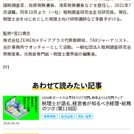
国税調査官、佐原税務署長、浅草税務署長などを歴任し、2021年7
月退職。同年10月より（一社）租税調査研究会主任研究員。現在、
税理士会をはじめとした税理士向け研修講師など多数手がける。
監修=宮口貴志
株式会社ZEIKENメディアプラス代表取締役、TAXジャーナリスト、
会計事務所ウオッチャーとして活動。一般社団法人租税調査研究会
常務理事。元税金専門紙・税理士業界紙の編集長。
【T】
あわせて読みたい記事
2026年ボーナスは平均で177万円。昨年より10万円アップ
税理士が語る、経営者が知るべき経理・総務
のツボ（第118回）
業務課題
経営全般
資金・経費
2026.06.30