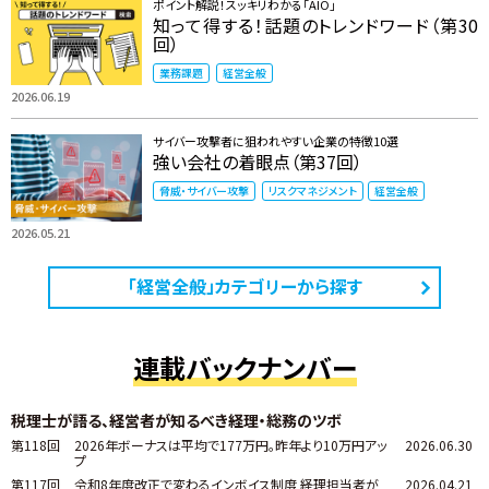
ポイント解説！スッキリわかる「AIO」
知って得する！話題のトレンドワード（第30
回）
業務課題
経営全般
2026.06.19
サイバー攻撃者に狙われやすい企業の特徴10選
強い会社の着眼点（第37回）
脅威・サイバー攻撃
リスクマネジメント
経営全般
2026.05.21
「経営全般」カテゴリーから探す
連載バックナンバー
税理士が語る、経営者が知るべき経理・総務のツボ
第118回
2026年ボーナスは平均で177万円。昨年より10万円アッ
2026.06.30
プ
第117回
令和8年度改正で変わるインボイス制度 ――経理担当者が
2026.04.21