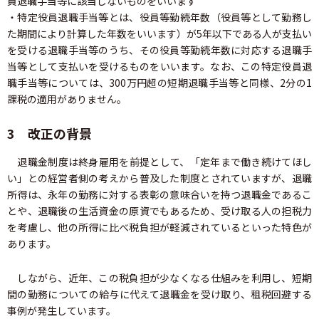
員退職手当等に該当しないものをいいます
・特定役員退職手当等とは、役員等勤続年数（役員等として勤務し
た期間により計算した年数をいいます）が5年以下である人が支払い
を受ける退職手当等のうち、その役員等勤続年数に対応する退職手
当等として支払いを受けるものをいいます。なお、この特定役員退
職手当等については、300万円超の短期退職手当等と同様、2分の1
課税の適用がありません。
3 改正の背景
退職金制度は終身雇用を前提として、「定年まで働き続けてほし
い」との経営者側の考えから普及した制度とされていますが、退職
所得は、永年の勤務に対する表彰の意味合いを持つ退職金であるこ
とや、退職後の生活資金の原資でもあるため、受け取る人の担税力
を考慮し、他の所得に比べ税負担が軽減されているといった特色が
あります。
しながら、近年、この税負担が少なくなる仕組みを利用し、短期
間の勤務についての給与に代えて退職金を受け取り、租税回避する
事例が発生しています。