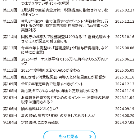
つまずきやすいポイントを解説
第116回
3月決算の直前完全対策 税務当局に指摘されない節
2026.02.27
税ポイント
第115回
令和8年確定申告で注意すべきポイント：基礎控除95万
2025.12.12
円上限の特例、特定親族特別控除新設、e-Tax推進への
実務対応
第114回
国税庁のAI導入で税務調査はどうなる！？ 経費処理の小
2025.10.16
さなミスが調査の引き金にも
第113回
今年の年末調整は、「基礎控除」や「給与所得控除」など
2025.08.06
に特にご注意！
第112回
2025年ボーナスは平均で166万円。昨年より5.5万円ア
2025.06.12
ップ
第111回
2025年度税制改正でiDeCoが変わる
2025.05.09
第110回
厳しさ増す消費税調査、AI導入と体制見直しが影響か
2025.01.16
第109回
令和7年確定申告で注意すべきポイント
2024.12.13
第108回
誰も教えてくれない給与、年金と定額減税の関係
2024.11.19
第107回
お歳暮を経費で落とすためのポイント ― 消費税の軽減
2025.11.04
税率は適用される？
第106回
隣の給料はどれくらい？
2024.09.19
第105回
夏の帰省、家族で「相続」の話をしてみませんか
2024.08.20
第104回
定額減税、ここを再確認
2024.07.03
もっと見る