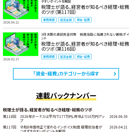
やすいポイントを解説
税理士が語る、経営者が知るべき経理・総務
のツボ（第117回）
業務課題
経営全般
資金・経費
2026.04.21
3月決算の直前完全対策 税務当局に指摘されない節税ポイ
ント
税理士が語る、経営者が知るべき経理・総務
のツボ（第116回）
業務課題
経営全般
資金・経費
2026.02.27
「資金・経費」カテゴリーから探す
連載バックナンバー
税理士が語る、経営者が知るべき経理・総務のツボ
第118回
2026年ボーナスは平均で177万円。昨年より10万円アッ
2026.06.30
プ
第117回
令和8年度改正で変わるインボイス制度 ――経理担当者が
2026.04.21
つまずきやすいポイントを解説