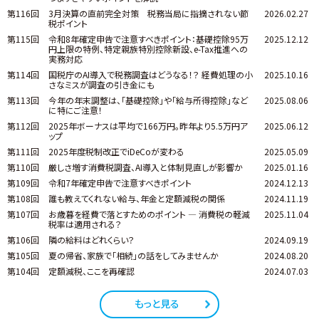
第116回
3月決算の直前完全対策 税務当局に指摘されない節
2026.02.27
税ポイント
第115回
令和8年確定申告で注意すべきポイント：基礎控除95万
2025.12.12
円上限の特例、特定親族特別控除新設、e-Tax推進への
実務対応
第114回
国税庁のAI導入で税務調査はどうなる！？ 経費処理の小
2025.10.16
さなミスが調査の引き金にも
第113回
今年の年末調整は、「基礎控除」や「給与所得控除」など
2025.08.06
に特にご注意！
第112回
2025年ボーナスは平均で166万円。昨年より5.5万円ア
2025.06.12
ップ
第111回
2025年度税制改正でiDeCoが変わる
2025.05.09
第110回
厳しさ増す消費税調査、AI導入と体制見直しが影響か
2025.01.16
第109回
令和7年確定申告で注意すべきポイント
2024.12.13
第108回
誰も教えてくれない給与、年金と定額減税の関係
2024.11.19
第107回
お歳暮を経費で落とすためのポイント ― 消費税の軽減
2025.11.04
税率は適用される？
第106回
隣の給料はどれくらい？
2024.09.19
第105回
夏の帰省、家族で「相続」の話をしてみませんか
2024.08.20
第104回
定額減税、ここを再確認
2024.07.03
もっと見る