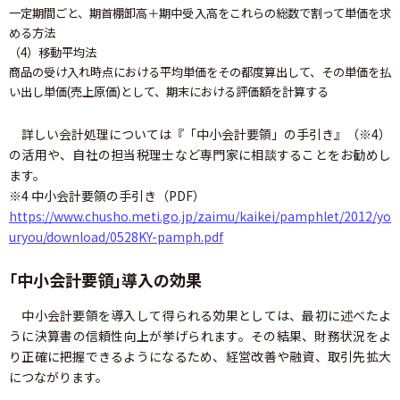
一定期間ごと、期首棚卸高＋期中受入高をこれらの総数で割って単価を求
める方法
（4）移動平均法
商品の受け入れ時点における平均単価をその都度算出して、その単価を払
い出し単価(売上原価)として、期末における評価額を計算する
詳しい会計処理については『「中小会計要領」の手引き』（※4）
の活用や、自社の担当税理士など専門家に相談することをお勧めし
ます。
※4 中小会計要領の手引き（PDF）
https://www.chusho.meti.go.jp/zaimu/kaikei/pamphlet/2012/yo
uryou/download/0528KY-pamph.pdf
「中小会計要領」導入の効果
中小会計要領を導入して得られる効果としては、最初に述べたよ
うに決算書の信頼性向上が挙げられます。その結果、財務状況をよ
り正確に把握できるようになるため、経営改善や融資、取引先拡大
につながります。