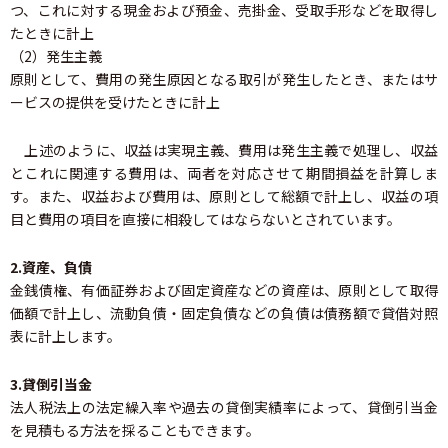
つ、これに対する現金および預金、売掛金、受取手形などを取得し
たときに計上
（2）発生主義
原則として、費用の発生原因となる取引が発生したとき、またはサ
ービスの提供を受けたときに計上
上述のように、収益は実現主義、費用は発生主義で処理し、収益
とこれに関連する費用は、両者を対応させて期間損益を計算しま
す。また、収益および費用は、原則として総額で計上し、収益の項
目と費用の項目を直接に相殺してはならないとされています。
2.資産、負債
金銭債権、有価証券および固定資産などの資産は、原則として取得
価額で計上し、流動負債・固定負債などの負債は債務額で貸借対照
表に計上します。
3.貸倒引当金
法人税法上の法定繰入率や過去の貸倒実績率によって、貸倒引当金
を見積もる方法を採ることもできます。