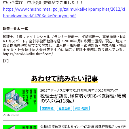
中小企業庁：中小会計要領ができました！！
https://www.chusho.meti.go.jp/zaimu/kaikei/pamphlet/2012/ki
hon/download/0420KaikeiYouryou.pdf
執筆＝並木 一真
税理士、1級ファイナンシャルプランナー技能士、相続診断士、事業承継・M＆
Aエキスパート。会計事務所勤務を経て2018年8月に税理士登録。現在、地元で
ある群馬県伊勢崎市にて開業し、法人税・相続税・節税対策・事業承継・補助
金支援・社会福祉法人会計等を中心に幅広く税理士業務に取り組んでいる。
https://namiki-kaikei.tkcnf.com/
【T】
あわせて読みたい記事
2026年ボーナスは平均で177万円。昨年より10万円アップ
税理士が語る、経営者が知るべき経理・総務
のツボ（第118回）
業務課題
経営全般
資金・経費
2026.06.30
令和8年度改正で変わるインボイス制度 ――経理担当者がつまずき