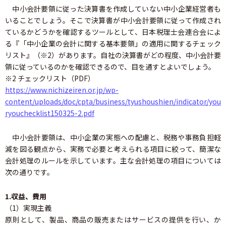
中小会計要領に従った決算書を作成していない中小企業経営者も
いることでしょう。そこで決算書が中小会計要領に従って作成され
ているかどうかを確認するツールとして、日本税理士会連合会によ
る『「中小企業の会計に関する基本要領」の適用に関するチェック
リスト』（※2）があります。自社の決算書がどの程度、中小会計要
領に従っているのかを確認できるので、目を通すとよいでしょう。
※2 チェックリスト（PDF）
https://www.nichizeiren.or.jp/wp-
content/uploads/doc/cpta/business/tyushoushien/indicator/you
ryouchecklist150325-2.pdf
中小会計要領は、中小企業の実態への配慮と、税務や事務負担軽
減を図る観点から、実務で必要と考えられる項目に絞って、簡潔な
会計処理のルールを示しています。主な会計処理の項目については
次の通りです。
1.収益、費用
（1）実現主義
原則として、製品、商品の販売またはサービスの提供を行い、か