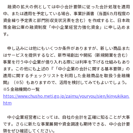
融資の拡大の例としては中小会計要領に従った会計処理を適用
中、または適用を予定している場合、事業計画書（当面6カ月程度の
資金繰り予定表と部門別収支状況表を含む）を作成すると、日本政
策金融公庫の融資制度「中小企業経営力強化資金」に申し込めま
す。
申し込みには他にもいくつか条件がありますが、新しい商品また
はサービスを提供するなど、新市場創出や開拓（新規開業を含む）
事業を行う中小企業が借り入れる際には利率を下げる仕組みもあり
ます。この他にも上述の『「中小企業の会計に関する基本要領」の
適用に関するチェックリストを利用した金融商品を取扱う金融機
関』（※5）もありますので、活用を検討してみてもよいでしょう。
※5 金融機関の一覧
https://www.chusho.meti.go.jp/zaimu/youryou/sien/kinyukikan.
htm
中小企業経営者にとっては、自社の会計を正確に知ることが大事
です。さらに新たな事業展開や資金調達も期待できる、中小会計要
領をぜひ確認してください。