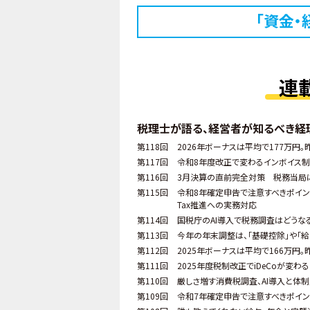
「資金・
連
税理士が語る、経営者が知るべき経
第118回
2026年ボーナスは平均で177万円。
第117回
令和8年度改正で変わるインボイス制度
第116回
3月決算の直前完全対策 税務当局
第115回
令和8年確定申告で注意すべきポイン
Tax推進への実務対応
第114回
国税庁のAI導入で税務調査はどうな
第113回
今年の年末調整は、「基礎控除」や「
第112回
2025年ボーナスは平均で166万円。
第111回
2025年度税制改正でiDeCoが変わる
第110回
厳しさ増す消費税調査、AI導入と体
第109回
令和7年確定申告で注意すべきポイン