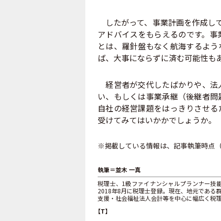
したがって、事業計画を作成して
アドバイスをもらえるのです。事
とは、羅針盤もなく航海するよう
ば、大事にならずに済む可能性も
経営者が交代したばかりや、法人
い、もしくは事業承継（後継者問
自社の経営課題をはっきりさせる
受けてみてはいかかでしょうか。
※掲載している情報は、記事執筆時点（2
執筆＝並木 一真
税理士、1級ファイナンシャルプランナー技
2018年8月に税理士登録。現在、地元であ
支援・社会福祉法人会計等を中心に幅広く税理士業務に取り組
【T】