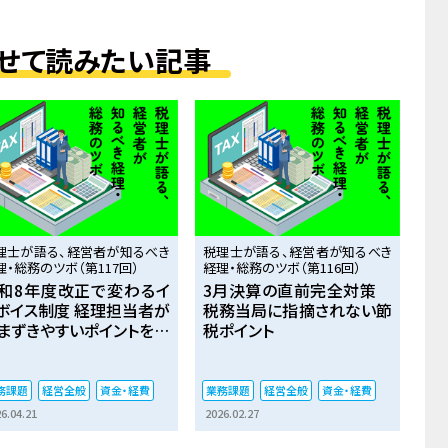
せて読みたい記事
理士が語る、経営者が知るべき
税理士が語る、経営者が知るべき
理・総務のツボ（第117回）
経理・総務のツボ（第116回）
和8年度改正で変わるイ
3月決算の直前完全対策
ボイス制度 ――経理担当者が
税務当局に指摘されない節
まずきやすいポイントを解
税ポイント
務課題
経営全般
資金・経費
業務課題
経営全般
資金・経費
6.04.21
2026.02.27