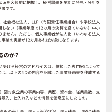
状況を客観的に把握し、経営課題を早期に発見・分析を
営者です。
社会福祉法人、LLP（有限責任事業組合）や学校法人
間もない（事業年度で12カ月の決算を経ていない）中小
りません。ただし、個人事業者が法人化（いわゆる法人
事業の実績が12カ月あれば対象になります。
るのか？
受ける経営のアドバイスは、依頼した専門家によって
には、以下の4つの内容を記載した事業計画書を作成する
）図――対象企業の事業内容、業歴、資本金、従業員数、支
得意先、仕入れ先などの情報を俯瞰図にしたもの。
業の直近の売上高、借入・返済状況、借入残高、現預金残高