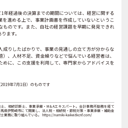
1年経過後の決算までの期間については、経営に関する
業を進める上で、事業計画書を作成していないというこ
なものです。また、自社の経営課題を早期に発見できれ
あります。
成りしたばかりで、事業の見通しの立て方が分からな
題）、人材不足、資金繰りなどで悩んでいる経営者は、
ために、この支援を利用して、専門家からアドバイスを
019年7月1日）のものです
能士、相続診断士、事業承継・M＆Aエキスパート。会計事務所勤務を経て
る群馬県伊勢崎市にて開業し、法人税・相続税・節税対策・事業承継・補助金
んでいる。 https://namiki-kaikei.tkcnf.com/