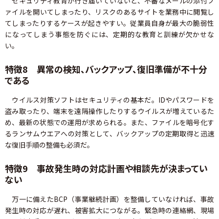
セキュリティ教育が行き届いていないと、不審なメールの添付フ
ァイルを開いてしまったり、リスクのあるサイトを業務中に閲覧し
てしまったりするケースが起きやすい。従業員自身が最大の脆弱性
になってしまう事態を防ぐには、定期的な教育と訓練が欠かせな
い。
特徴8 異常の検知、バックアップ、復旧準備が不十分
である
ウイルス対策ソフトはセキュリティの基本だ。IDやパスワードを
盗み取ったり、端末を遠隔操作したりするウイルスが増えているた
め、最新の状態での運用が求められる。また、ファイルを暗号化す
るランサムウエアへの対策として、バックアップの定期取得と迅速
な復旧手順の整備も必須だ。
特徴9 事故発生時の対応計画や相談先が決まってい
ない
万一に備えたBCP（事業継続計画）を整備していなければ、事故
発生時の対応が遅れ、被害拡大につながる。緊急時の連絡網、現場