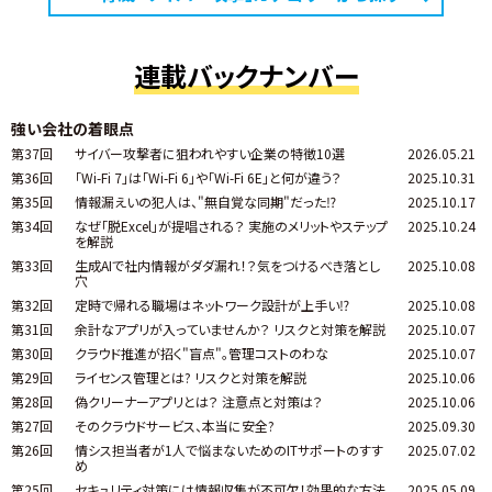
連載バックナンバー
強い会社の着眼点
第37回
サイバー攻撃者に狙われやすい企業の特徴10選
2026.05.21
第36回
「Wi-Fi 7」は「Wi-Fi 6」や「Wi-Fi 6E」と何が違う？
2025.10.31
第35回
情報漏えいの犯人は、"無自覚な同期"だった⁉
2025.10.17
第34回
なぜ「脱Excel」が提唱される？ 実施のメリットやステップ
2025.10.24
を解説
第33回
生成AIで社内情報がダダ漏れ！？気をつけるべき落とし
2025.10.08
穴
第32回
定時で帰れる職場はネットワーク設計が上手い⁉
2025.10.08
第31回
余計なアプリが入っていませんか？ リスクと対策を解説
2025.10.07
第30回
クラウド推進が招く"盲点"。管理コストのわな
2025.10.07
第29回
ライセンス管理とは? リスクと対策を解説
2025.10.06
第28回
偽クリーナーアプリとは？ 注意点と対策は？
2025.10.06
第27回
そのクラウドサービス、本当に安全?
2025.09.30
第26回
情シス担当者が1人で悩まないためのITサポートのすす
2025.07.02
め
第25回
セキュリティ対策には情報収集が不可欠！効果的な方法
2025.05.09