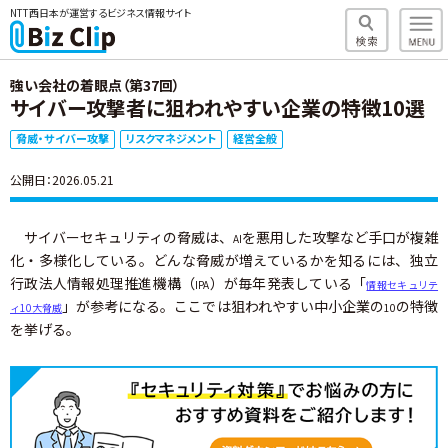
NTT西日本が運営するビジネス情報サイト
強い会社の着眼点（第37回）
サイバー攻撃者に狙われやすい企業の特徴10選
脅威・サイバー攻撃
リスクマネジメント
経営全般
公開日：2026.05.21
サイバーセキュリティの脅威は、
を悪用した攻撃など手口が複雑
AI
化・多様化している。どんな脅威が増えているかを知るには、独立
行政法人情報処理推進機構（
）が毎年発表している「
IPA
情報セキュリテ
」が参考になる。ここでは狙われやすい中小企業の
の特徴
ィ10大脅威
10
を挙げる。