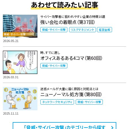
あわせて読みたい記事
サイバー攻撃者に狙われやすい企業の特徴10選
強い会社の着眼点（第37回）
脅威・サイバー攻撃
リスクマネジメント
経営全般
2026.05.21
時、すでに遅し
オフィスあるある4コマ（第60回）
脅威・サイバー攻撃
2026.03.31
迷惑メールが大量に届く原因と対処法とは
ニューノーマル処方箋（第80回）
ネットワークセキュリティ
脅威・サイバー攻撃
2025.11.11
「脅威・サイバー攻撃」カテゴリーから探す