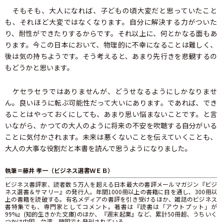
そもそも、大人になれば、子どもの頃大変だと思っていたこと
も、それほど大変ではなくなります。自分に解決する力がついた
り、耐性ができたりするからです。それ以上に、何とかなる面もあ
ります。今この日本において、物理的に不幸になることは難しく、
後は気の持ちようです。そう考えると、あまり先行きを悲観するの
もどうかと思います。
ケセラセラではありませんが、どうせなるようにしかなりませ
ん。良いほうに転ぶ可能性だって大いにあります。であれば、でき
ることはやっておくにしても、あまり思い悩まないことです。と言
いながら、かつての大人のように将来の不安を吹聴する自分がいる
ことに気付かされます。未来は悪くないことを伝えていくことも、
大人の大事な役割だと本書を読んで思うようになりました。
執筆＝藤井 孝一（ビジネス選書ＷＥＢ）
ビジネス書評家、読者数５万人を超える日本最大の書評メールマガジン『ビジ
ネス選書＆サマリー』の発行人。年間1000冊以上の書籍に目を通し、300冊以
上の書籍を読破する。有名メディアの書評を引き受けるほか、雑誌のビジネス
書特集でも、専門家としてコメント。著書は『読書は「アウトプット」が
99%』(知的生きかた文庫)のほか、『週末起業』など、累計50冊超、うちいく
つかは中国、台湾、韓国でも発刊されている。