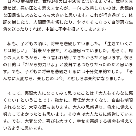
日本の幸福度は、世界149カ国中56位と低いままです。世界を見
渡せば、悪い国とも思えませんが、一向に改善しないのは、悲観的
な国民性によるところも大きいと思います。これが行き過ぎて、体
調を崩したり、人間関係を壊したり、やけくそになって自堕落な生
活を送ったりすれば、本当に不幸を招いてしまいます。
私も、子どもの頃は、将来を悲観していました。「生きていくこ
とは厳しい」「将来が不安だ」と心底思っていました。恐らく、周
りの大人たちから、そう言われ続けてきたからだと思います。彼ら
の目的は「だから努力せよ」と鼓舞するつもりだったのだと思いま
す。でも、子どもに将来を悲観させるには十分効果的でした。「そ
んなに大変なら、楽しむのは今」とむしろ享楽的になりました。
そして、実際大人になってみて思ったことは「大人もそんなに悪
くない」ということです。確かに、責任が大きくなり、自由も制限
されるなど、大変な面もあります。大人の思惑通り、将来に備えて
努力してよかったとも思います。その点は大人たちに感謝していま
す。でも、大変な分、喜びも大きく、幸せを実感する機会も増えて
いるように思います。