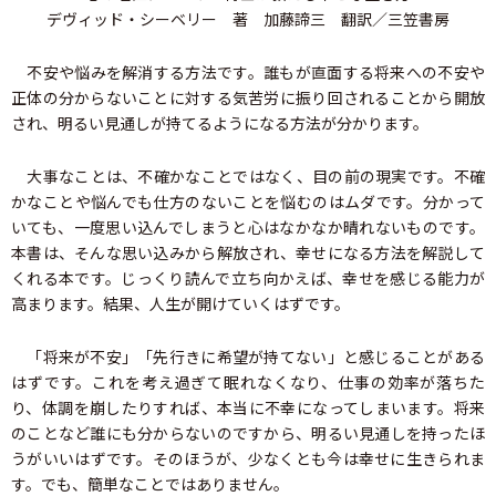
デヴィッド・シーベリー 著 加藤諦三 翻訳／三笠書房
不安や悩みを解消する方法です。誰もが直面する将来への不安や
正体の分からないことに対する気苦労に振り回されることから開放
され、明るい見通しが持てるようになる方法が分かります。
大事なことは、不確かなことではなく、目の前の現実です。不確
かなことや悩んでも仕方のないことを悩むのはムダです。分かって
いても、一度思い込んでしまうと心はなかなか晴れないものです。
本書は、そんな思い込みから解放され、幸せになる方法を解説して
くれる本です。じっくり読んで立ち向かえば、幸せを感じる能力が
高まります。結果、人生が開けていくはずです。
「将来が不安」「先行きに希望が持てない」と感じることがある
はずです。これを考え過ぎて眠れなくなり、仕事の効率が落ちた
り、体調を崩したりすれば、本当に不幸になってしまいます。将来
のことなど誰にも分からないのですから、明るい見通しを持ったほ
うがいいはずです。そのほうが、少なくとも今は幸せに生きられま
す。でも、簡単なことではありません。