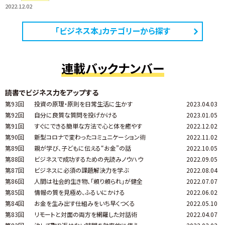
2022.12.02
「ビジネス本」カテゴリーから探す
連載バックナンバー
読書でビジネス力をアップする
第93回
投資の原理・原則を日常生活に生かす
2023.04.03
第92回
自分に良質な質問を投げかける
2023.01.05
第91回
すぐにできる簡単な方法で心と体を癒やす
2022.12.02
第90回
新型コロナで変わったコミュニケーション術
2022.11.02
第89回
親が学び、子どもに伝える“お金”の話
2022.10.05
第88回
ビジネスで成功するための先読みノウハウ
2022.09.05
第87回
ビジネスに必須の課題解決力を学ぶ
2022.08.04
第86回
人間は社会的生き物、「頼り頼られ」が健全
2022.07.07
第85回
情報の質を見極め、ふるいにかける
2022.06.02
第84回
お金を生み出す仕組みをいち早くつくる
2022.05.10
第83回
リモートと対面の両方を網羅した対話術
2022.04.07