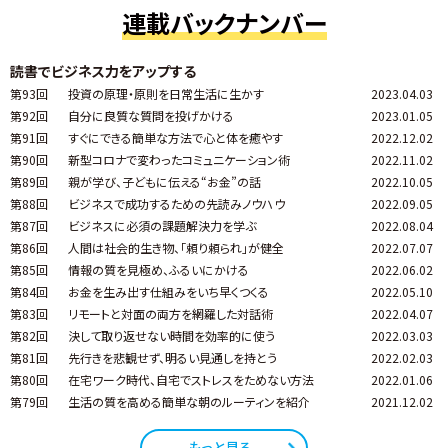
連載バックナンバー
読書でビジネス力をアップする
第93回
投資の原理・原則を日常生活に生かす
2023.04.03
第92回
自分に良質な質問を投げかける
2023.01.05
第91回
すぐにできる簡単な方法で心と体を癒やす
2022.12.02
第90回
新型コロナで変わったコミュニケーション術
2022.11.02
第89回
親が学び、子どもに伝える“お金”の話
2022.10.05
第88回
ビジネスで成功するための先読みノウハウ
2022.09.05
第87回
ビジネスに必須の課題解決力を学ぶ
2022.08.04
第86回
人間は社会的生き物、「頼り頼られ」が健全
2022.07.07
第85回
情報の質を見極め、ふるいにかける
2022.06.02
第84回
お金を生み出す仕組みをいち早くつくる
2022.05.10
第83回
リモートと対面の両方を網羅した対話術
2022.04.07
第82回
決して取り返せない時間を効率的に使う
2022.03.03
第81回
先行きを悲観せず、明るい見通しを持とう
2022.02.03
第80回
在宅ワーク時代、自宅でストレスをためない方法
2022.01.06
第79回
生活の質を高める簡単な朝のルーティンを紹介
2021.12.02
もっと見る