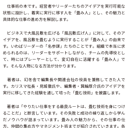
仕事術の本です。経営者やリーダーたちのアイデアを実行可能な
状態に設計し、着実に実行に移す人を「畳み人」とし、その魅力と
具体的な仕事の進め方を解説します。
ビジネスで大風呂敷を広げる「風呂敷広げ人」に対して、そのア
イデアを、風呂敷を畳むように実行することが「畳み人」の由来で
す。いわばリーダーの「名参謀」たちのことです。組織で本当に求
められるのは、リーダーをサポートしながら、チームの先導役とし
て、時にはプレーヤーとして、変幻自在に活躍する「畳み人」で
す。そんな人物になる方法が分かります。
著者は、幻冬舎で編集長や関連会社の役員を兼務してきた人で
す。カリスマ社長・見城徹氏や、編集者・箕輪厚介氏のアイデアを
実行に移してきた経験を通して培った「畳む技術」を披露します。
著者は「やりたい仕事をする最良ルートは、畳む技術を身につけ
ることだ」と断言しています。その失敗と成功の繰り返しから学ん
だノウハウが詰まっています。畳み人の魅力から、その仕事の仕
方、仲間の集め方やマネジメント術までが紹介されていきます。各