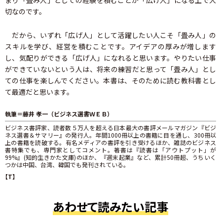
切なのです。
だから、いずれ「広げ人」として活躍したい人こそ「畳み人」の
スキルを学び、経営を積むことです。アイデアの厚みが増します
し、気配りができる「広げ人」になれると思います。やりたい仕事
ができていないという人は、将来の練習だと思って「畳み人」とし
ての仕事を楽しんでください。本書は、そのために読む教科書とし
て最適だと思います。
執筆＝藤井 孝一（ビジネス選書ＷＥＢ）
ビジネス書評家、読者数５万人を超える日本最大の書評メールマガジン『ビジ
ネス選書＆サマリー』の発行人。年間1000冊以上の書籍に目を通し、300冊以
上の書籍を読破する。有名メディアの書評を引き受けるほか、雑誌のビジネス
書特集でも、専門家としてコメント。著書は『読書は「アウトプット」が
99%』(知的生きかた文庫)のほか、『週末起業』など、累計50冊超、うちいく
つかは中国、台湾、韓国でも発刊されている。
【T】
あわせて読みたい記事