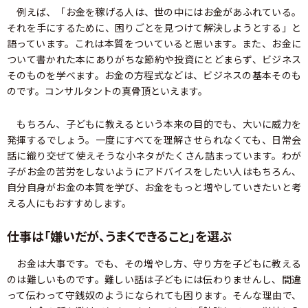
例えば、「お金を稼げる人は、世の中にはお金があふれている。
それを手にするために、困りごとを見つけて解決しようとする」と
語っています。これは本質をついていると思います。また、お金に
ついて書かれた本にありがちな節約や投資にとどまらず、ビジネス
そのものを学べます。お金の方程式などは、ビジネスの基本そのも
のです。コンサルタントの真骨頂といえます。
もちろん、子どもに教えるという本来の目的でも、大いに威力を
発揮するでしょう。一度にすべてを理解させられなくても、日常会
話に織り交ぜて使えそうな小ネタがたくさん詰まっています。わが
子がお金の苦労をしないようにアドバイスをしたい人はもちろん、
自分自身がお金の本質を学び、お金をもっと増やしていきたいと考
える人にもおすすめします。
仕事は「嫌いだが、うまくできること」を選ぶ
お金は大事です。でも、その増やし方、守り方を子どもに教える
のは難しいものです。難しい話は子どもには伝わりませんし、間違
って伝わって守銭奴のようになられても困ります。そんな理由で、