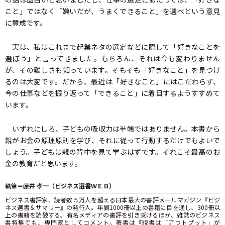
こと」ではなく「嫌いだが、うまくできること」を選べという意見
に賛成です。
実は、私はこれまで起業ネタの選定などに際して「好きなことを
選ぼう」と言ってきました。もちろん、それは今も変わりません
が、その難しさも知っています。そもそも「好きなこと」を見つけ
るのは大変です。だから、最近は「好きなこと」にはこだわらず、
今の仕事などを振り返って「できること」に着目するようすすめて
います。
いずれにしろ、子どもの吸収力は半端ではありません。本書から
親がお金の原理原則を学び、それに従って行動するだけでもよいで
しょう。子どもは親の背中を見て学ぶはずです。それこそ最高のお
金の教育だと思います。
執筆＝藤井 孝一（ビジネス選書ＷＥＢ）
ビジネス書評家、読者数５万人を超える日本最大の書評メールマガジン『ビジ
ネス選書＆サマリー』の発行人。年間1000冊以上の書籍に目を通し、300冊以
上の書籍を読破する。有名メディアの書評を引き受けるほか、雑誌のビジネス
書特集でも、専門家としてコメント。著書は『読書は「アウトプット」が