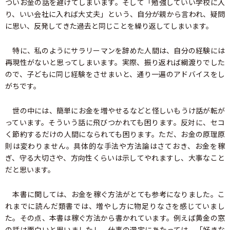
ついお金の話を避けてしまいます。そして「勉強していい学校に入
り、いい会社に入れば大丈夫」という、自分が親から言われ、疑問
に思い、反発してきた過去と同じことを繰り返してしまいます。
特に、私のようにサラリーマンを辞めた人間は、自分の経験には
再現性がないと思ってしまいます。実際、振り返れば綱渡りでした
ので、子どもに同じ経験をさせまいと、通り一遍のアドバイスをし
がちです。
世の中には、簡単にお金を増やせるなどと怪しいもうけ話が転が
っています。そういう話に飛びつかれても困ります。反対に、セコ
く節約するだけの人間になられても困ります。ただ、お金の原理原
則は変わりません。具体的な手法や方法論はさておき、お金を稼
ぎ、守る大切さや、方向性くらいは示してやれますし、大事なこと
だと思います。
本書に関しては、お金を稼ぐ方法がとても参考になりました。こ
れまでに読んだ類書では、増やし方に物足りなさを感じていまし
た。その点、本書は稼ぐ方法から書かれています。例えば黄金の窓
の話は面白いと思いましたし、仕事の選定にあたっては、「好きな