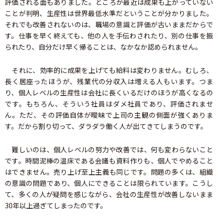
評価される面もありました。ところが最近は成果も上がっていない
ことが判明、生産性は世界最低水準だということが分かりました。
それでも改善されないのは、職場の意識と評価が古いままだからで
す。仕事を早く終えても、他の人を手伝わされたり、別の仕事を振
られたり、自分だけ早く帰ることは、なかなか認められません。
それに、効率的に成果を上げても給料は変わりません。むしろ、
長く居座ったほうが、残業代の分収入は増える人もいます。つま
り、個人レベルの生産性は会社に長くいるだけのほうが高くなるの
です。もちろん、そういう社員はダメ社員であり、評価されませ
ん。ただ、その評価自体が曖昧で上司の主観の側面が強くありま
す。だから割り切って、ダラダラ働く人が出てきてしまうのです。
難しいのは、個人レベルの努力や改善では、何も変わらないこと
です。時間泥棒の温床である会議も資料作りも、個人でやめること
はできません。売り上げ至上主義も同じです。問題の多くは、組織
の意識の問題であり、個人にできることは限られています。こうし
て、多くの人が疑問を感じながら、会社の生産性が改善しないまま
30年以上過ぎてしまったのです。