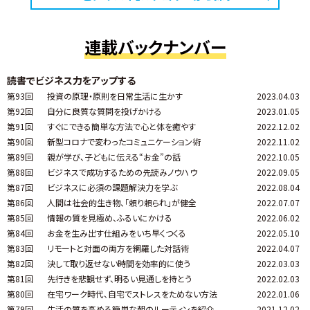
連載バックナンバー
読書でビジネス力をアップする
第93回
投資の原理・原則を日常生活に生かす
2023.04.03
第92回
自分に良質な質問を投げかける
2023.01.05
第91回
すぐにできる簡単な方法で心と体を癒やす
2022.12.02
第90回
新型コロナで変わったコミュニケーション術
2022.11.02
第89回
親が学び、子どもに伝える“お金”の話
2022.10.05
第88回
ビジネスで成功するための先読みノウハウ
2022.09.05
第87回
ビジネスに必須の課題解決力を学ぶ
2022.08.04
第86回
人間は社会的生き物、「頼り頼られ」が健全
2022.07.07
第85回
情報の質を見極め、ふるいにかける
2022.06.02
第84回
お金を生み出す仕組みをいち早くつくる
2022.05.10
第83回
リモートと対面の両方を網羅した対話術
2022.04.07
第82回
決して取り返せない時間を効率的に使う
2022.03.03
第81回
先行きを悲観せず、明るい見通しを持とう
2022.02.03
第80回
在宅ワーク時代、自宅でストレスをためない方法
2022.01.06
第79回
生活の質を高める簡単な朝のルーティンを紹介
2021.12.02