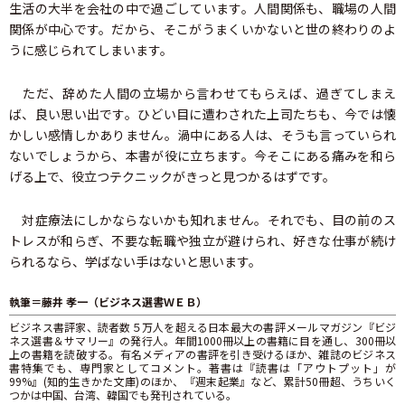
生活の大半を会社の中で過ごしています。人間関係も、職場の人間
関係が中心です。だから、そこがうまくいかないと世の終わりのよ
うに感じられてしまいます。
ただ、辞めた人間の立場から言わせてもらえば、過ぎてしまえ
ば、良い思い出です。ひどい目に遭わされた上司たちも、今では懐
かしい感情しかありません。渦中にある人は、そうも言っていられ
ないでしょうから、本書が役に立ちます。今そこにある痛みを和ら
げる上で、役立つテクニックがきっと見つかるはずです。
対症療法にしかならないかも知れません。それでも、目の前のス
トレスが和らぎ、不要な転職や独立が避けられ、好きな仕事が続け
られるなら、学ばない手はないと思います。
執筆＝藤井 孝一（ビジネス選書ＷＥＢ）
ビジネス書評家、読者数５万人を超える日本最大の書評メールマガジン『ビジ
ネス選書＆サマリー』の発行人。年間1000冊以上の書籍に目を通し、300冊以
上の書籍を読破する。有名メディアの書評を引き受けるほか、雑誌のビジネス
書特集でも、専門家としてコメント。著書は『読書は「アウトプット」が
99%』(知的生きかた文庫)のほか、『週末起業』など、累計50冊超、うちいく
つかは中国、台湾、韓国でも発刊されている。