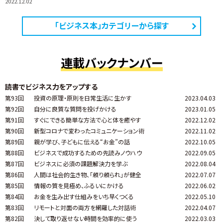
2022.12.02
「ビジネス本」カテゴリーから探す
連載バックナンバー
読書でビジネス力をアップする
第93回
投資の原理・原則を日常生活に生かす
2023.04.03
第92回
自分に良質な質問を投げかける
2023.01.05
第91回
すぐにできる簡単な方法で心と体を癒やす
2022.12.02
第90回
新型コロナで変わったコミュニケーション術
2022.11.02
第89回
親が学び、子どもに伝える“お金”の話
2022.10.05
第88回
ビジネスで成功するための先読みノウハウ
2022.09.05
第87回
ビジネスに必須の課題解決力を学ぶ
2022.08.04
第86回
人間は社会的生き物、「頼り頼られ」が健全
2022.07.07
第85回
情報の質を見極め、ふるいにかける
2022.06.02
第84回
お金を生み出す仕組みをいち早くつくる
2022.05.10
第83回
リモートと対面の両方を網羅した対話術
2022.04.07
第82回
決して取り返せない時間を効率的に使う
2022.03.03