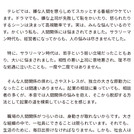
テレビでは、嫌な人間を懲らしめてスカッとする番組がウケてい
ます。ドラマでも、嫌な上司が失敗して恥をかいたり、怒られたり
するシーンは決まって高視聴率です。実は、みんな悩んでいるので
す。かくいう私も、人間関係には悩まされてきました。サラリーマ
ン時代も、経営者になってからも、人の悩みは尽きませんでした。
特に、サラリーマン時代は、若手という弱い立場だったこともあ
り、大いに悩まされました。相性の悪い上司に意地悪され、理不尽
な処遇に泣いたことも、一度や二度ではありません。
そんな人間関係の煩わしさやストレスが、独立の大きな原動力に
なったことは間違いありません。起業の相談に乗っていても、相談
者の多くが、本音では人間関係の悩みを抱え、そこから脱却する方
法として起業の道を模索していることを感じます。
職場の人間関係がつらいのは、身動きが取れないからです。大き
な組織の中で、一社員にできることは限られています。それでも、
生活のために、毎日出掛けなければなりません。しかも、社会人は