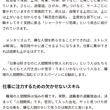
経営者や役員、上司、先輩、同僚、部下など、立場ごとに書かれ
ています。さらに、自慢話、ひがみ、押しつけなど、ケースごとに
書かれていますので実践的です。例えば、自慢する上司には、上に
は上がいると分からせる「再否定の話術」、生意気な部下には、一
瞬キレてすぐ笑顔に戻る「シャークケージ効果」という具合に紹介
されていきます。
メンタリズムで、嫌な人間を黙らせることができれば、ストレス
は解消し、毎日穏やかに過ごせるようになります。仕事に集中でき
れば成果も上がるはずです。
「仕事は好きなのに人間関係が耐えられない」という人はもちろ
ん、もともと人付き合いが苦手・うまくいかないという人など、職
場の人間関係に悩むビジネスパーソンにお勧めします。
仕事に注力するための欠かせないスキル
職場の人間関係は悩みの種です。実際、退職者の退職理由は、決
まって「人間関係」です。苦労して入った会社、やっと見つけた好
きな仕事を、嫌な人間のせいで失うのは無念だと思います。