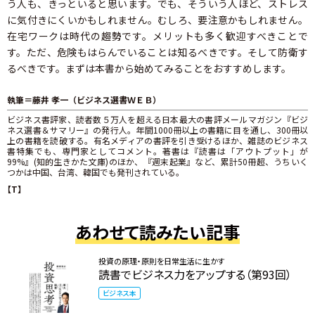
う人も、きっといると思います。でも、そういう人ほど、ストレス
に気付きにくいかもしれません。むしろ、要注意かもしれません。
在宅ワークは時代の趨勢です。メリットも多く歓迎すべきことで
す。ただ、危険もはらんでいることは知るべきです。そして防衛す
るべきです。まずは本書から始めてみることをおすすめします。
執筆＝藤井 孝一（ビジネス選書ＷＥＢ）
ビジネス書評家、読者数５万人を超える日本最大の書評メールマガジン『ビジ
ネス選書＆サマリー』の発行人。年間1000冊以上の書籍に目を通し、300冊以
上の書籍を読破する。有名メディアの書評を引き受けるほか、雑誌のビジネス
書特集でも、専門家としてコメント。著書は『読書は「アウトプット」が
99%』(知的生きかた文庫)のほか、『週末起業』など、累計50冊超、うちいく
つかは中国、台湾、韓国でも発刊されている。
【T】
あわせて読みたい記事
投資の原理・原則を日常生活に生かす
読書でビジネス力をアップする（第93回）
ビジネス本