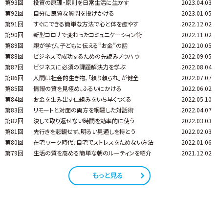
第93回
投資の原理・原則を日常生活に生かす
2023.04.03
第92回
自分に良質な質問を投げかける
2023.01.05
第91回
すぐにできる簡単な方法で心と体を癒やす
2022.12.02
第90回
新型コロナで変わったコミュニケーション術
2022.11.02
第89回
親が学び、子どもに伝える“お金”の話
2022.10.05
第88回
ビジネスで成功するための先読みノウハウ
2022.09.05
第87回
ビジネスに必須の課題解決力を学ぶ
2022.08.04
第86回
人間は社会的生き物、「頼り頼られ」が健全
2022.07.07
第85回
情報の質を見極め、ふるいにかける
2022.06.02
第84回
お金を生み出す仕組みをいち早くつくる
2022.05.10
第83回
リモートと対面の両方を網羅した対話術
2022.04.07
第82回
決して取り返せない時間を効率的に使う
2022.03.03
第81回
先行きを悲観せず、明るい見通しを持とう
2022.02.03
第80回
在宅ワーク時代、自宅でストレスをためない方法
2022.01.06
第79回
生活の質を高める簡単な朝のルーティンを紹介
2021.12.02
もっと見る