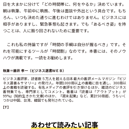
日を大まかに分けて「どの時間帯に、何をやるか」決めています。
朝は執筆、午前中に執務、午後は面談や外出という具合です。もち
ろん、いつも決めた通りに進むわけではありません。ビジネスには
相手がありますし、緊急事態も起きます。でも「あるべき姿」を持
つことは、人に振り回されないために重要です。
これも私の持論ですが「時間の手綱は自分が握るべき」です。そ
れを可能にするツールが「時間割」なのです。本書には、そのノウ
ハウが満載です。一読をお勧めします。
執筆＝藤井 孝一（ビジネス選書ＷＥＢ）
ビジネス書評家、読者数５万人を超える日本最大の書評メールマガジン『ビジ
ネス選書＆サマリー』の発行人。年間1000冊以上の書籍に目を通し、300冊以
上の書籍を読破する。有名メディアの書評を引き受けるほか、雑誌のビジネス
書特集でも、専門家としてコメント。著書は『読書は「アウトプット」が
99%』(知的生きかた文庫)のほか、『週末起業』など、累計50冊超、うちいく
つかは中国、台湾、韓国でも発刊されている。
【T】
あわせて読みたい記事