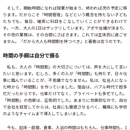
そして、開始時間になれば授業が始まり、終われば次の予定に移
ります。だからこそ「時間管理」などという概念を持たない子ども
たちでも、毎日、確実に科目をこなしていくことができるわけで
す。一方、大人の1日はザックリしています。アポや会議が決まり、
その他の業務は、その合間にさばきます。これでは主体的に過ごせ
ません。「だから大人も時間割を持つべき」と著者は言うのです。
時間の手綱は自分で握る
私も、大人の「時間割」の大切さについては、声を大にして言い
たいと思います。むしろ、多くの人が「時間割」も持たず、日々仕
事に臨んでいることが、不思議でなりません。私は、社会人になっ
た時から「時間割」を作っていました。理由は、バブル時代で超多
忙だったからです。仕事だけでなく、プライベートも多忙でした。
「時間割」の効果は、圧倒的でした。あまりに効果的なので、自分
で会社を経営してからは、社員にも徹底させるべく、職場にも学校
のようなチャイムまで導入してしまいました。
今も、起床・就寝、食事、入浴の時間はもちろん、仕事時間も、1