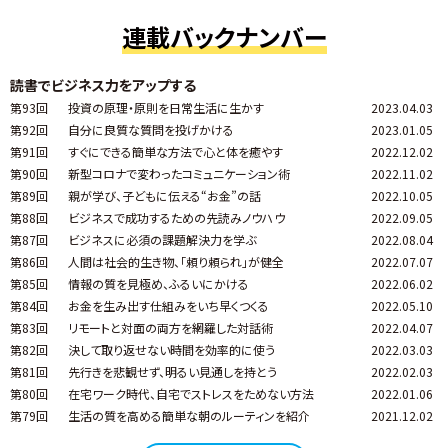
連載バックナンバー
読書でビジネス力をアップする
第93回
投資の原理・原則を日常生活に生かす
2023.04.03
第92回
自分に良質な質問を投げかける
2023.01.05
第91回
すぐにできる簡単な方法で心と体を癒やす
2022.12.02
第90回
新型コロナで変わったコミュニケーション術
2022.11.02
第89回
親が学び、子どもに伝える“お金”の話
2022.10.05
第88回
ビジネスで成功するための先読みノウハウ
2022.09.05
第87回
ビジネスに必須の課題解決力を学ぶ
2022.08.04
第86回
人間は社会的生き物、「頼り頼られ」が健全
2022.07.07
第85回
情報の質を見極め、ふるいにかける
2022.06.02
第84回
お金を生み出す仕組みをいち早くつくる
2022.05.10
第83回
リモートと対面の両方を網羅した対話術
2022.04.07
第82回
決して取り返せない時間を効率的に使う
2022.03.03
第81回
先行きを悲観せず、明るい見通しを持とう
2022.02.03
第80回
在宅ワーク時代、自宅でストレスをためない方法
2022.01.06
第79回
生活の質を高める簡単な朝のルーティンを紹介
2021.12.02