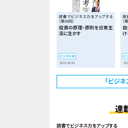
読書でビジネス力をアップする
読
（第93回）
（第
投資の原理・原則を日常生
自
活に生かす
け
ビジネス本
ビ
2023.04.03
202
「ビジネ
連
読書でビジネス力をアップする