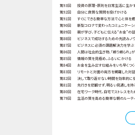
第93回
投資の原理・原則を日常生活に生か
第92回
自分に良質な質問を投げかける
第91回
すぐにできる簡単な方法で心と体を
第90回
新型コロナで変わったコミュニケーシ
第89回
親が学び、子どもに伝える“お金”の
第88回
ビジネスで成功するための先読みノ
第87回
ビジネスに必須の課題解決力を学ぶ
第86回
人間は社会的生き物、「頼り頼られ」
第85回
情報の質を見極め、ふるいにかける
第84回
お金を生み出す仕組みをいち早くつく
第83回
リモートと対面の両方を網羅した対
第82回
決して取り返せない時間を効率的に
第81回
先行きを悲観せず、明るい見通しを持
第80回
在宅ワーク時代、自宅でストレスをた
第79回
生活の質を高める簡単な朝のルーテ