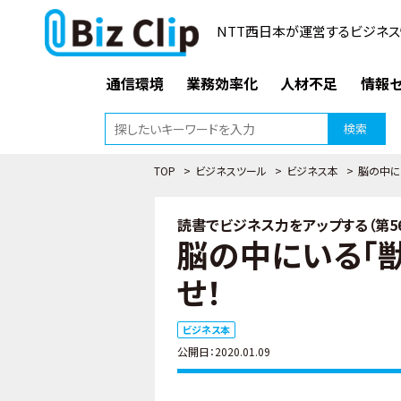
NTT西日本が運営するビジネス
通信環境
業務効率化
人材不足
情報セ
検索
TOP
>
ビジネスツール
>
ビジネス本
>
脳の中に
読書でビジネス力をアップする（第5
脳の中にいる「獣
せ！
ビジネス本
公開日：2020.01.09