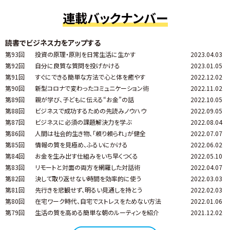
連載バックナンバー
読書でビジネス力をアップする
第93回
投資の原理・原則を日常生活に生かす
2023.04.03
第92回
自分に良質な質問を投げかける
2023.01.05
第91回
すぐにできる簡単な方法で心と体を癒やす
2022.12.02
第90回
新型コロナで変わったコミュニケーション術
2022.11.02
第89回
親が学び、子どもに伝える“お金”の話
2022.10.05
第88回
ビジネスで成功するための先読みノウハウ
2022.09.05
第87回
ビジネスに必須の課題解決力を学ぶ
2022.08.04
第86回
人間は社会的生き物、「頼り頼られ」が健全
2022.07.07
第85回
情報の質を見極め、ふるいにかける
2022.06.02
第84回
お金を生み出す仕組みをいち早くつくる
2022.05.10
第83回
リモートと対面の両方を網羅した対話術
2022.04.07
第82回
決して取り返せない時間を効率的に使う
2022.03.03
第81回
先行きを悲観せず、明るい見通しを持とう
2022.02.03
第80回
在宅ワーク時代、自宅でストレスをためない方法
2022.01.06
第79回
生活の質を高める簡単な朝のルーティンを紹介
2021.12.02