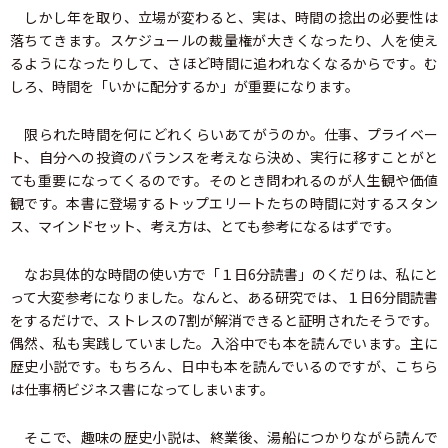
しかし年を取り、立場が変わると、実は、時間の捻出の必要性は
落ちてきます。スケジュールの裁量権が大きくなったり、人を使え
るようになったりして、さほど時間に追われなくなるからです。む
しろ、時間を「いかに配分するか」が重要になります。
限られた時間を何にどれくらいあてがうのか。仕事、プライベー
ト、自分への投資のバランスを考えなら決め、実行に移すことがと
ても重要になってくるのです。そのとき問われるのが人生観や価値
観です。本書に登場するトップエリートたちの時間に対するスタン
ス、マインドセット、考え方は、とても参考になるはずです。
なお具体的な時間の使い方で「１日6分読書」のくだりは、私にと
って大変参考になりました。なんと、ある研究では、１日6分間読書
をするだけで、ストレスの7割が解消できると証明されたそうです。
偶然、私も実践していました。入浴中でも本を読んでいます。主に
歴史小説です。もちろん、日中も本を読んでいるのですが、こちら
は仕事柄ビジネス書になってしまいます。
そこで、趣味の歴史小説は、終業後、湯船につかりながら読んで