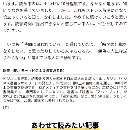
います。読めるのは、せいぜい10分程度です。なかなか進まず、物
足りなさを感じていました。しかし、これもストレス解消にかなり
役立っていると知り、安心しました。やめずに続けていこうと思い
ます。読書時間が捻出できないと感じている人は、ぜひ試してみて
ください。
いつも「時間に追われている」と感じていたり、「時間の無駄を
なくしたい」と思ったりしている人はもちろん、「無為な人生は送
りたくない」と考えている人にお勧めです。
執筆＝藤井 孝一（ビジネス選書ＷＥＢ）
ビジネス書評家、読者数５万人を超える日本最大の書評メールマガジン『ビジ
ネス選書＆サマリー』の発行人。年間1000冊以上の書籍に目を通し、300冊以
上の書籍を読破する。有名メディアの書評を引き受けるほか、雑誌のビジネス
書特集でも、専門家としてコメント。著書は『読書は「アウトプット」が
99%』(知的生きかた文庫)のほか、『週末起業』など、累計50冊超、うちいく
つかは中国、台湾、韓国でも発刊されている。
【T】
あわせて読みたい記事