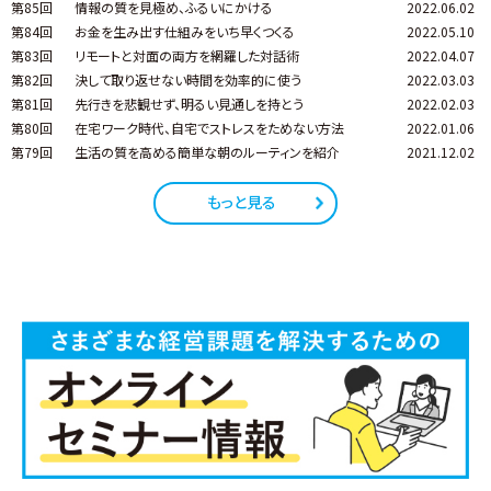
第85回
情報の質を見極め、ふるいにかける
2022.06.02
第84回
お金を生み出す仕組みをいち早くつくる
2022.05.10
第83回
リモートと対面の両方を網羅した対話術
2022.04.07
第82回
決して取り返せない時間を効率的に使う
2022.03.03
第81回
先行きを悲観せず、明るい見通しを持とう
2022.02.03
第80回
在宅ワーク時代、自宅でストレスをためない方法
2022.01.06
第79回
生活の質を高める簡単な朝のルーティンを紹介
2021.12.02
もっと見る