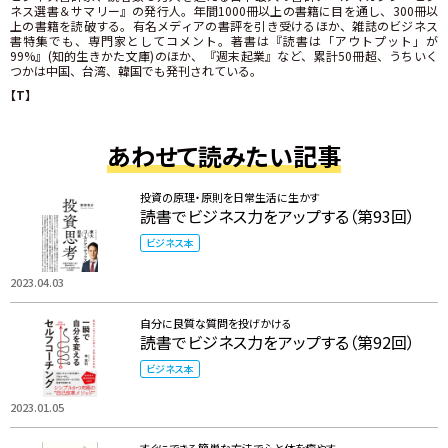
ネス選書＆サマリー』の発行人。年間1000冊以上の書籍に目を通し、300冊以
上の書籍を読破する。有名メディアの書評を引き受けるほか、雑誌のビジネス
書特集でも、専門家としてコメント。著書は『読書は「アウトプット」が
99%』(知的生きかた文庫)のほか、『週末起業』など、累計50冊超、うちいく
つかは中国、台湾、韓国でも発刊されている。
【T】
あわせて読みたい記事
投資の原理・原則を日常生活に生かす
読書でビジネス力をアップする（第93回）
ビジネス本
2023.04.03
自分に良質な質問を投げかける
読書でビジネス力をアップする（第92回）
ビジネス本
2023.01.05
すぐにできる簡単な方法で心と体を癒やす