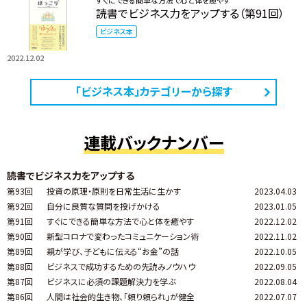
読書でビジネス力をアップする（第91回）
ビジネス本
2022.12.02
「ビジネス本」カテゴリーから探す
連載バックナンバー
読書でビジネス力をアップする
第93回
投資の原理・原則を日常生活に生かす
2023.04.03
第92回
自分に良質な質問を投げかける
2023.01.05
第91回
すぐにできる簡単な方法で心と体を癒やす
2022.12.02
第90回
新型コロナで変わったコミュニケーション術
2022.11.02
第89回
親が学び、子どもに伝える“お金”の話
2022.10.05
第88回
ビジネスで成功するための先読みノウハウ
2022.09.05
第87回
ビジネスに必須の課題解決力を学ぶ
2022.08.04
第86回
人間は社会的生き物、「頼り頼られ」が健全
2022.07.07