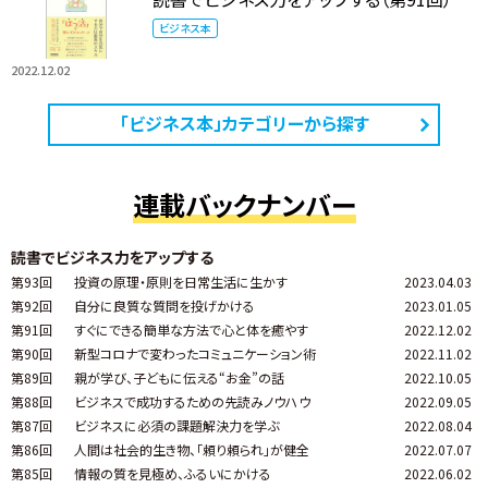
ビジネス本
2022.12.02
「ビジネス本」カテゴリーから探す
連載バックナンバー
読書でビジネス力をアップする
第93回
投資の原理・原則を日常生活に生かす
2023.04.03
第92回
自分に良質な質問を投げかける
2023.01.05
第91回
すぐにできる簡単な方法で心と体を癒やす
2022.12.02
第90回
新型コロナで変わったコミュニケーション術
2022.11.02
第89回
親が学び、子どもに伝える“お金”の話
2022.10.05
第88回
ビジネスで成功するための先読みノウハウ
2022.09.05
第87回
ビジネスに必須の課題解決力を学ぶ
2022.08.04
第86回
人間は社会的生き物、「頼り頼られ」が健全
2022.07.07
第85回
情報の質を見極め、ふるいにかける
2022.06.02