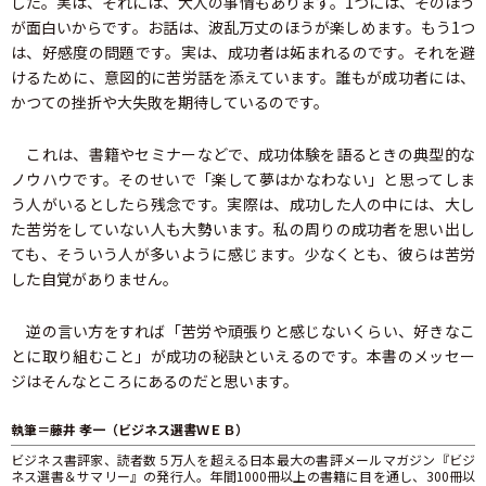
した。実は、それには、大人の事情もあります。1つには、そのほう
が面白いからです。お話は、波乱万丈のほうが楽しめます。もう1つ
は、好感度の問題です。実は、成功者は妬まれるのです。それを避
けるために、意図的に苦労話を添えています。誰もが成功者には、
かつての挫折や大失敗を期待しているのです。
これは、書籍やセミナーなどで、成功体験を語るときの典型的な
ノウハウです。そのせいで「楽して夢はかなわない」と思ってしま
う人がいるとしたら残念です。実際は、成功した人の中には、大し
た苦労をしていない人も大勢います。私の周りの成功者を思い出し
ても、そういう人が多いように感じます。少なくとも、彼らは苦労
した自覚がありません。
逆の言い方をすれば「苦労や頑張りと感じないくらい、好きなこ
とに取り組むこと」が成功の秘訣といえるのです。本書のメッセー
ジはそんなところにあるのだと思います。
執筆＝藤井 孝一（ビジネス選書ＷＥＢ）
ビジネス書評家、読者数５万人を超える日本最大の書評メールマガジン『ビジ
ネス選書＆サマリー』の発行人。年間1000冊以上の書籍に目を通し、300冊以