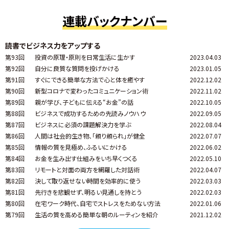
連載バックナンバー
読書でビジネス力をアップする
第93回
投資の原理・原則を日常生活に生かす
2023.04.03
第92回
自分に良質な質問を投げかける
2023.01.05
第91回
すぐにできる簡単な方法で心と体を癒やす
2022.12.02
第90回
新型コロナで変わったコミュニケーション術
2022.11.02
第89回
親が学び、子どもに伝える“お金”の話
2022.10.05
第88回
ビジネスで成功するための先読みノウハウ
2022.09.05
第87回
ビジネスに必須の課題解決力を学ぶ
2022.08.04
第86回
人間は社会的生き物、「頼り頼られ」が健全
2022.07.07
第85回
情報の質を見極め、ふるいにかける
2022.06.02
第84回
お金を生み出す仕組みをいち早くつくる
2022.05.10
第83回
リモートと対面の両方を網羅した対話術
2022.04.07
第82回
決して取り返せない時間を効率的に使う
2022.03.03
第81回
先行きを悲観せず、明るい見通しを持とう
2022.02.03
第80回
在宅ワーク時代、自宅でストレスをためない方法
2022.01.06
第79回
生活の質を高める簡単な朝のルーティンを紹介
2021.12.02