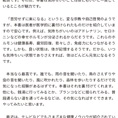
転倒です。その点、本書は気持ちいいことは体にもいいと一貫して
いるところが魅力です。
「苦労せずに楽になる」というと、変な宗教や自己啓発のようで
すが、本書は医者が医学的に裏付けられたものだけを紹介していま
すので安心です。例えば、気持ちがいいのはアドレナリン、セロト
ニンなどの幸せホルモンが分泌されるからだそうです。これらのホ
ルモンは健康長寿、疲労回復、若々しさ、免疫力にもつながるそう
です。しかも、良い状態は、体が記憶するそうです。だから、いつ
も気持ちいい状態でありさえすれば、体はどんどん元気になるそう
です。
本当なら最高です。誰でも、雨の音を聞いたり、鳥のさえずりや
虫の音を聞いたり、風に吹かれたり、森林を歩いたりするだけで元
気になった経験があるはずです。本書はそれを裏付けてくれます。
他にも、銭湯に行ってみるとか、ブランコなどに揺られてみる、普
段通らない道を通ってみるなどは、その気になればすぐできます。
やってみたいと思います。
最近は、テレビなどでもさまざまな健康ノウハウが紹介されてい