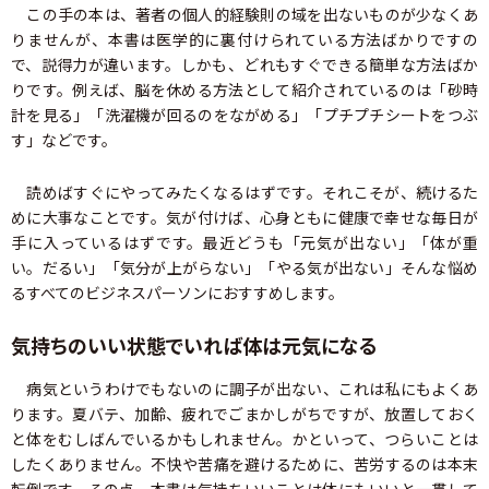
この手の本は、著者の個人的経験則の域を出ないものが少なくあ
りませんが、本書は医学的に裏付けられている方法ばかりですの
で、説得力が違います。しかも、どれもすぐできる簡単な方法ばか
りです。例えば、脳を休める方法として紹介されているのは「砂時
計を見る」「洗濯機が回るのをながめる」「プチプチシートをつぶ
す」などです。
読めばすぐにやってみたくなるはずです。それこそが、続けるた
めに大事なことです。気が付けば、心身ともに健康で幸せな毎日が
手に入っているはずです。最近どうも「元気が出ない」「体が重
い。だるい」「気分が上がらない」「やる気が出ない」そんな悩め
るすべてのビジネスパーソンにおすすめします。
気持ちのいい状態でいれば体は元気になる
病気というわけでもないのに調子が出ない、これは私にもよくあ
ります。夏バテ、加齢、疲れでごまかしがちですが、放置しておく
と体をむしばんでいるかもしれません。かといって、つらいことは
したくありません。不快や苦痛を避けるために、苦労するのは本末