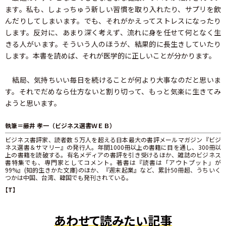
ます。私も、しょっちゅう新しい習慣を取り入れたり、サプリを飲
んだりしてしまいます。でも、それがかえってストレスになったり
します。反対に、あまり深く考えず、流れに身を任せて何となく生
きる人がいます。そういう人のほうが、結果的に長生きしていたり
します。本書を読めば、それが医学的に正しいことが分かります。
結局、気持ちいい毎日を続けることが何より大事なのだと思いま
す。それでだめなら仕方ないと割り切って、もっと気楽に生きてみ
ようと思います。
執筆＝藤井 孝一（ビジネス選書ＷＥＢ）
ビジネス書評家、読者数５万人を超える日本最大の書評メールマガジン『ビジ
ネス選書＆サマリー』の発行人。年間1000冊以上の書籍に目を通し、300冊以
上の書籍を読破する。有名メディアの書評を引き受けるほか、雑誌のビジネス
書特集でも、専門家としてコメント。著書は『読書は「アウトプット」が
99%』(知的生きかた文庫)のほか、『週末起業』など、累計50冊超、うちいく
つかは中国、台湾、韓国でも発刊されている。
【T】
あわせて読みたい記事