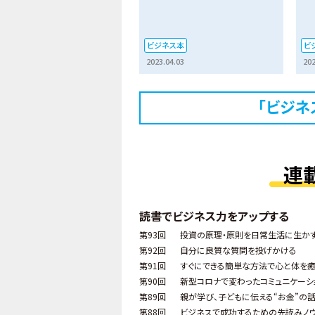
ビジネス本
ビ
2023.04.03
202
「ビジネ
連
読書でビジネス力をアップする
第93回
投資の原理・原則を日常生活に生か
第92回
自分に良質な質問を投げかける
第91回
すぐにできる簡単な方法で心と体を
第90回
新型コロナで変わったコミュニケーシ
第89回
親が学び、子どもに伝える“お金”の
第88回
ビジネスで成功するための先読みノ