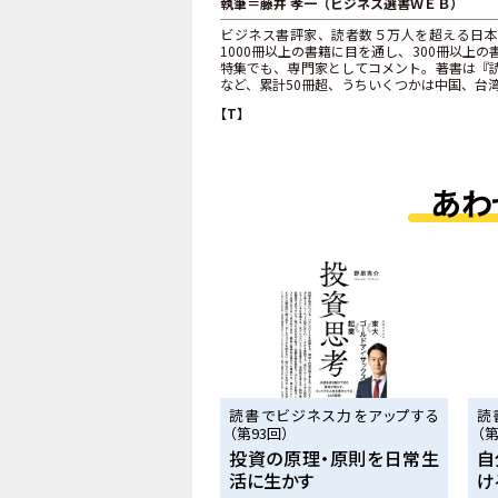
執筆＝藤井 孝一（ビジネス選書ＷＥＢ）
ビジネス書評家、読者数５万人を超える日本
1000冊以上の書籍に目を通し、300冊以
特集でも、専門家としてコメント。著書は『読
など、累計50冊超、うちいくつかは中国、台
【T】
あわ
読書でビジネス力をアップする
読
（第93回）
（第
投資の原理・原則を日常生
自
活に生かす
け