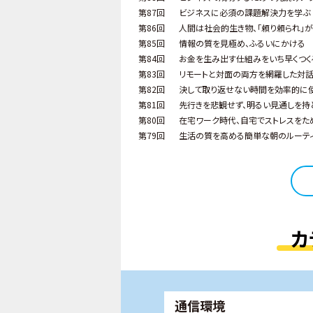
第87回
ビジネスに必須の課題解決力を学ぶ
第86回
人間は社会的生き物、「頼り頼られ」
第85回
情報の質を見極め、ふるいにかける
第84回
お金を生み出す仕組みをいち早くつく
第83回
リモートと対面の両方を網羅した対
第82回
決して取り返せない時間を効率的に
第81回
先行きを悲観せず、明るい見通しを持
第80回
在宅ワーク時代、自宅でストレスをた
第79回
生活の質を高める簡単な朝のルーテ
カ
通信環境