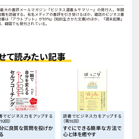
最大の書評メールマガジン『ビジネス選書＆サマリー』の発行人。年間
上の書籍を読破する。有名メディアの書評を引き受けるほか、雑誌のビジネス書
書は「アウトプット」が99%』(知的生きかた文庫)のほか、『週末起業』
湾、韓国でも発刊されている。
せて読みたい記事
書でビジネス力をアップする
読書でビジネス力をアップする
92回）
（第91回）
分に良質な質問を投げか
すぐにできる簡単な方法で
る
心と体を癒やす