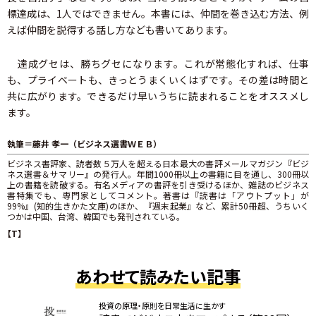
標達成は、1人ではできません。本書には、仲間を巻き込む方法、例
えば仲間を説得する話し方なども書いてあります。
達成グセは、勝ちグセになります。これが常態化すれば、仕事
も、プライベートも、きっとうまくいくはずです。その差は時間と
共に広がります。できるだけ早いうちに読まれることをオススメし
ます。
執筆＝藤井 孝一（ビジネス選書ＷＥＢ）
ビジネス書評家、読者数５万人を超える日本最大の書評メールマガジン『ビジ
ネス選書＆サマリー』の発行人。年間1000冊以上の書籍に目を通し、300冊以
上の書籍を読破する。有名メディアの書評を引き受けるほか、雑誌のビジネス
書特集でも、専門家としてコメント。著書は『読書は「アウトプット」が
99%』(知的生きかた文庫)のほか、『週末起業』など、累計50冊超、うちいく
つかは中国、台湾、韓国でも発刊されている。
【T】
あわせて読みたい記事
投資の原理・原則を日常生活に生かす