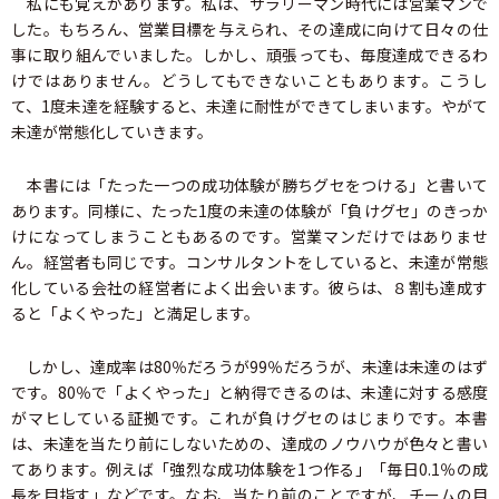
私にも覚えがあります。私は、サラリーマン時代には営業マンで
した。もちろん、営業目標を与えられ、その達成に向けて日々の仕
事に取り組んでいました。しかし、頑張っても、毎度達成できるわ
けではありません。どうしてもできないこともあります。こうし
て、1度未達を経験すると、未達に耐性ができてしまいます。やがて
未達が常態化していきます。
本書には「たった一つの成功体験が勝ちグセをつける」と書いて
あります。同様に、たった1度の未達の体験が「負けグセ」のきっか
けになってしまうこともあるのです。営業マンだけではありませ
ん。経営者も同じです。コンサルタントをしていると、未達が常態
化している会社の経営者によく出会います。彼らは、８割も達成す
ると「よくやった」と満足します。
しかし、達成率は80％だろうが99％だろうが、未達は未達のはず
です。80％で「よくやった」と納得できるのは、未達に対する感度
がマヒしている証拠です。これが負けグセのはじまりです。本書
は、未達を当たり前にしないための、達成のノウハウが色々と書い
てあります。例えば「強烈な成功体験を1つ作る」「毎日0.1％の成
長を目指す」などです。なお、当たり前のことですが、チームの目