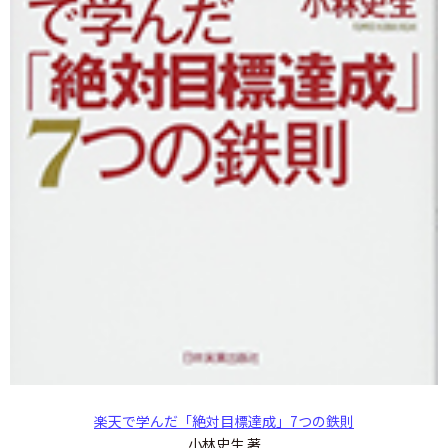
楽天で学んだ「絶対目標達成」7つの鉄則
小林史生 著