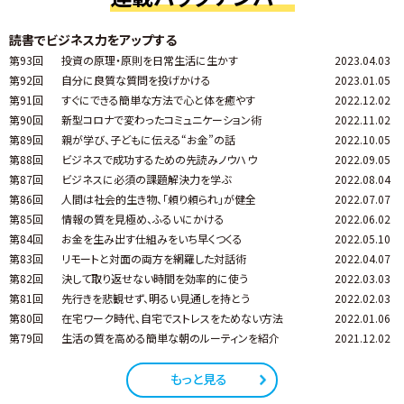
読書でビジネス力をアップする
第93回
投資の原理・原則を日常生活に生かす
2023.04.03
第92回
自分に良質な質問を投げかける
2023.01.05
第91回
すぐにできる簡単な方法で心と体を癒やす
2022.12.02
第90回
新型コロナで変わったコミュニケーション術
2022.11.02
第89回
親が学び、子どもに伝える“お金”の話
2022.10.05
第88回
ビジネスで成功するための先読みノウハウ
2022.09.05
第87回
ビジネスに必須の課題解決力を学ぶ
2022.08.04
第86回
人間は社会的生き物、「頼り頼られ」が健全
2022.07.07
第85回
情報の質を見極め、ふるいにかける
2022.06.02
第84回
お金を生み出す仕組みをいち早くつくる
2022.05.10
第83回
リモートと対面の両方を網羅した対話術
2022.04.07
第82回
決して取り返せない時間を効率的に使う
2022.03.03
第81回
先行きを悲観せず、明るい見通しを持とう
2022.02.03
第80回
在宅ワーク時代、自宅でストレスをためない方法
2022.01.06
第79回
生活の質を高める簡単な朝のルーティンを紹介
2021.12.02
もっと見る