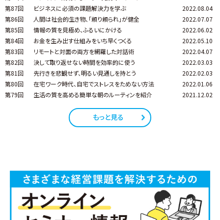
第87回
ビジネスに必須の課題解決力を学ぶ
2022.08.04
第86回
人間は社会的生き物、「頼り頼られ」が健全
2022.07.07
第85回
情報の質を見極め、ふるいにかける
2022.06.02
第84回
お金を生み出す仕組みをいち早くつくる
2022.05.10
第83回
リモートと対面の両方を網羅した対話術
2022.04.07
第82回
決して取り返せない時間を効率的に使う
2022.03.03
第81回
先行きを悲観せず、明るい見通しを持とう
2022.02.03
第80回
在宅ワーク時代、自宅でストレスをためない方法
2022.01.06
第79回
生活の質を高める簡単な朝のルーティンを紹介
2021.12.02
もっと見る