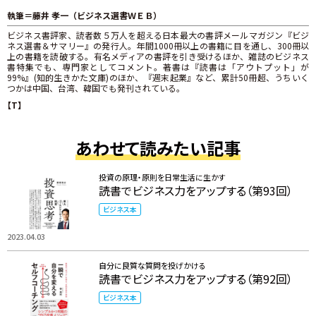
執筆＝藤井 孝一（ビジネス選書ＷＥＢ）
ビジネス書評家、読者数５万人を超える日本最大の書評メールマガジン『ビジ
ネス選書＆サマリー』の発行人。年間1000冊以上の書籍に目を通し、300冊以
上の書籍を読破する。有名メディアの書評を引き受けるほか、雑誌のビジネス
書特集でも、専門家としてコメント。著書は『読書は「アウトプット」が
99%』(知的生きかた文庫)のほか、『週末起業』など、累計50冊超、うちいく
つかは中国、台湾、韓国でも発刊されている。
【T】
あわせて読みたい記事
投資の原理・原則を日常生活に生かす
読書でビジネス力をアップする（第93回）
ビジネス本
2023.04.03
自分に良質な質問を投げかける
読書でビジネス力をアップする（第92回）
ビジネス本