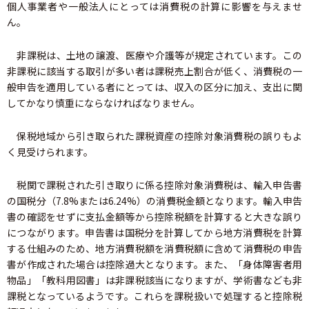
個人事業者や一般法人にとっては消費税の計算に影響を与えませ
ん。
非課税は、土地の譲渡、医療や介護等が規定されています。この
非課税に該当する取引が多い者は課税売上割合が低く、消費税の一
般申告を適用している者にとっては、収入の区分に加え、支出に関
してかなり慎重にならなければなりません。
保税地域から引き取られた課税資産の控除対象消費税の誤りもよ
く見受けられます。
税関で課税された引き取りに係る控除対象消費税は、輸入申告書
の国税分（7.8%または6.24%）の消費税金額となります。輸入申告
書の確認をせずに支払金額等から控除税額を計算すると大きな誤り
につながります。申告書は国税分を計算してから地方消費税を計算
する仕組みのため、地方消費税額を消費税額に含めて消費税の申告
書が作成された場合は控除過大となります。また、「身体障害者用
物品」「教科用図書」は非課税該当になりますが、学術書なども非
課税となっているようです。これらを課税扱いで処理すると控除税