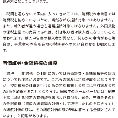
額過大となってしまいます。
税関を通らないで国内に入ってきたモノは、消費税の申告書では
消費税を納めていないため、当然ながら控除対象ではありません。
また、輸入者が違う場合も通常控除対象にはなりません。外国貨物
の保税上屋での売買であれば、引き取り者は購入者になっていると
思われます。輸入申告書の輸入者が異なり、何らかの事情がある場
合は、事業者の本店所在地の税務署への問い合わせをお勧めしま
す。
有価証券・金銭債権の譲渡
「課税」「非課税」の判断においては有価証券・金銭債権等の譲渡
についても注意が必要です。これらの譲渡は非課税取引となります
が、控除税額の計算を行うための非課税売上金額には当該譲渡金額
の5％を加算することとなります。国税庁のホームページには「総売
上高に加える特定の有価証券等および貸付金、預金、売掛金その他
の金銭債権（資産の譲渡等の対価として取得したものを除きます）
の譲渡対価の額は、その譲渡対価の額の5%に相当する金額とされて
います」と記載があります。