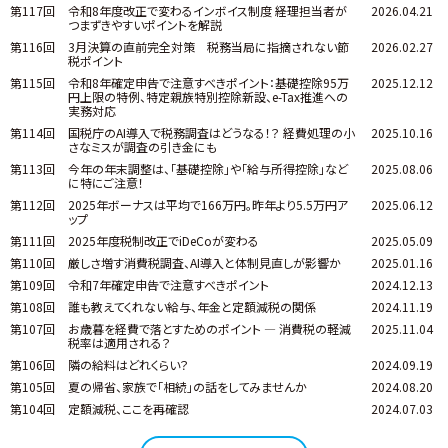
第117回
令和8年度改正で変わるインボイス制度 ――経理担当者が
2026.04.21
つまずきやすいポイントを解説
第116回
3月決算の直前完全対策 税務当局に指摘されない節
2026.02.27
税ポイント
第115回
令和8年確定申告で注意すべきポイント：基礎控除95万
2025.12.12
円上限の特例、特定親族特別控除新設、e-Tax推進への
実務対応
第114回
国税庁のAI導入で税務調査はどうなる！？ 経費処理の小
2025.10.16
さなミスが調査の引き金にも
第113回
今年の年末調整は、「基礎控除」や「給与所得控除」など
2025.08.06
に特にご注意！
第112回
2025年ボーナスは平均で166万円。昨年より5.5万円ア
2025.06.12
ップ
第111回
2025年度税制改正でiDeCoが変わる
2025.05.09
第110回
厳しさ増す消費税調査、AI導入と体制見直しが影響か
2025.01.16
第109回
令和7年確定申告で注意すべきポイント
2024.12.13
第108回
誰も教えてくれない給与、年金と定額減税の関係
2024.11.19
第107回
お歳暮を経費で落とすためのポイント ― 消費税の軽減
2025.11.04
税率は適用される？
第106回
隣の給料はどれくらい？
2024.09.19
第105回
夏の帰省、家族で「相続」の話をしてみませんか
2024.08.20
第104回
定額減税、ここを再確認
2024.07.03