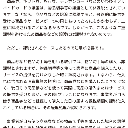
商品券、ギフト券、旅行券、テレホンカードなどのいわゆるプリ
ペイドカードの譲渡は、物品切手等の譲渡として非課税とされてい
ます。なぜなら、商品券などの譲渡に課税すると、最終的に提供を
受ける商品やサービスが一つの同じものであるにもかかわらず、二
重に課税されることになるからです。したがって、このような二重
課税を避けるため商品券などの譲渡には課税されないのです。
ただし、課税されるケースもあるので注意が必要です。
商品券など物品切手等を用いる取引では、物品切手等の購入は非
課税とされますが、物品切手等を使って実際に商品を購入したり、
サービスの提供を受けたりした時に課税されます。すなわち、仕入
れに含まれる消費税額の控除は、商品券などを購入したときではな
く、後日その商品券などを使って実際に商品の購入またはサービス
の提供を受けた者が、その時に行うことになります。事業者が自ら
使う商品券などで継続して購入した日の属する課税期間の課税仕入
れとしている場合は、その経理処理が認められます。
事業者が自ら使う商品券などの物品切手等を購入した場合の課税
仕入れに係る支払対価の額は、引換を受けた商品やサービスの価格