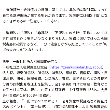
有価証券・金銭債権の譲渡に関しては、具体的な取引等によって
異なる課税関係が生ずる場合があります。実務的には個別判断とな
るときがあるので注意してください。
消費税の「課税」「非課税」「不課税」の判断、実務においては
専門家でも迷う場合が少なくありません。実務において迷ったら国
税当局に確認するなど、十分に注意しながら処理していくことが"転
ばぬ先のつえ"となります。
執筆＝一般社団法人租税調査研究会
一般社団法人租税調査研究会（
https://zeimusoudan.biz/about
）
法人税、源泉所得税、所得税、消費税、印紙税、資産税、酒税・揮
発油税、関税、国際税務、公益法人、査察、事務訴訟などの各税務
分野の国税出身税理士を招集し、会計事務所向けに相談・教育など
を手掛ける団体。現在、在籍する研究員・主任研究員は56名。会員
会計事務所は約100会計事務所。
主な著書、『一冊ですべてわかる！ 暗号資産の税務処理と調査対
応のポイント』（第一法規）、『国税OB税理士による 税務調査の