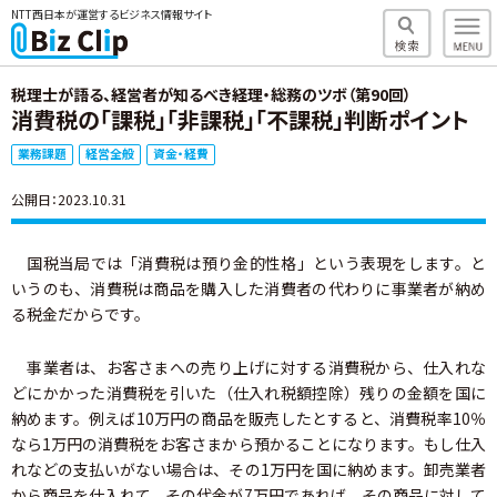
NTT西日本が運営するビジネス情報サイト
税理士が語る、経営者が知るべき経理・総務のツボ（第90回）
消費税の「課税」「非課税」「不課税」判断ポイント
業務課題
経営全般
資金・経費
公開日：2023.10.31
国税当局では「消費税は預り金的性格」という表現をします。と
いうのも、消費税は商品を購入した消費者の代わりに事業者が納め
る税金だからです。
事業者は、お客さまへの売り上げに対する消費税から、仕入れな
どにかかった消費税を引いた（仕入れ税額控除）残りの金額を国に
納めます。例えば10万円の商品を販売したとすると、消費税率10％
なら1万円の消費税をお客さまから預かることになります。もし仕入
れなどの支払いがない場合は、その1万円を国に納めます。卸売業者
から商品を仕入れて、その代金が7万円であれば、その商品に対して