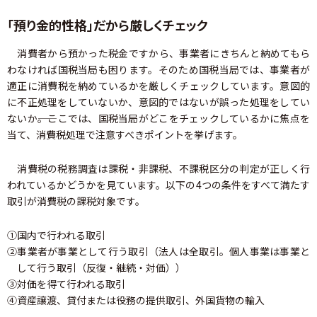
「預り金的性格」だから厳しくチェック
消費者から預かった税金ですから、事業者にきちんと納めてもら
わなければ国税当局も困ります。そのため国税当局では、事業者が
適正に消費税を納めているかを厳しくチェックしています。意図的
に不正処理をしていないか、意図的ではないが誤った処理をしてい
ないか――。ここでは、国税当局がどこをチェックしているかに焦点を
当て、消費税処理で注意すべきポイントを挙げます。
消費税の税務調査は課税・非課税、不課税区分の判定が正しく行
われているかどうかを見ています。以下の4つの条件をすべて満たす
取引が消費税の課税対象です。
①国内で行われる取引
②事業者が事業として行う取引（法人は全取引。個人事業は事業と
して行う取引（反復・継続・対価））
③対価を得て行われる取引
④資産譲渡、貸付または役務の提供取引、外国貨物の輸入