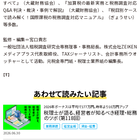
すべて』（大蔵財務協会）、『加算税の最新実務と税務調査対応
Q&A 判決・裁決・事例で解説』（大蔵財務協会）、『税目別ケース
で読み解く！国際課税の税務調査対応マニュアル』（ぎょうせい）
等多数。
監修・編集＝宮口貴志
一般社団法人租税調査研究会専務理事・事務局長。株式会社ZEIKEN
メディアプラス代表取締役、TAXジャーナリスト、会計事務所ウオ
ッチャーとして活動。元税金専門紙・税理士業界紙の編集長。
【T】
あわせて読みたい記事
2026年ボーナスは平均で177万円。昨年より10万円アップ
税理士が語る、経営者が知るべき経理・総務
のツボ（第118回）
業務課題
経営全般
資金・経費
2026.06.30