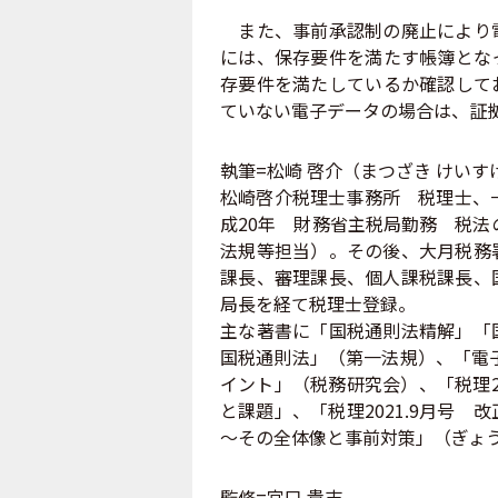
また、事前承認制の廃止により電
には、保存要件を満たす帳簿とな
存要件を満たしているか確認して
ていない電子データの場合は、証
執筆=松崎 啓介（まつざき けいす
松崎啓介税理士事務所 税理士、
成20年 財務省主税局勤務 税法
法規等担当）。その後、大月税務
課長、審理課長、個人課税課長、
局長を経て税理士登録。
主な著書に「国税通則法精解」「
国税通則法」（第一法規）、「電
イント」（税務研究会）、「税理2
と課題」、「税理2021.9月号
～その全体像と事前対策」（ぎょ
監修=宮口 貴志