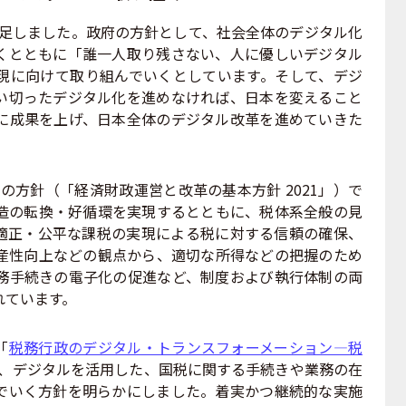
発足しました。政府の方針として、社会全体のデジタル化
くとともに「誰一人取り残さない、人に優しいデジタル
現に向けて取り組んでいくとしています。そして、デジ
い切ったデジタル化を進めなければ、日本を変えること
に成果を上げ、日本全体のデジタル改革を進めていきた
太の方針（「経済財政運営と改革の基本方針 2021」）で
造の転換・好循環を実現するとともに、税体系全般の見
適正・公平な課税の実現による税に対する信頼の確保、
産性向上などの観点から、適切な所得などの把握のため
務手続きの電子化の促進など、制度および執行体制の両
れています。
「
税務行政のデジタル・トランスフォーメーション―税
、デジタルを活用した、国税に関する手続きや業務の在
でいく方針を明らかにしました。着実かつ継続的な実施