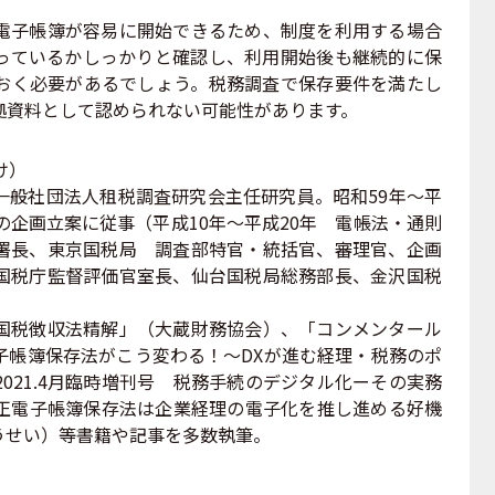
子帳簿が容易に開始できるため、制度を利用する場合
っているかしっかりと確認し、利用開始後も継続的に保
おく必要があるでしょう。税務調査で保存要件を満たし
拠資料として認められない可能性があります。
け）
一般社団法人租税調査研究会主任研究員。昭和59年～平
の企画立案に従事（平成10年～平成20年 電帳法・通則
署長、東京国税局 調査部特官・統括官、審理官、企画
国税庁監督評価官室長、仙台国税局総務部長、金沢国税
国税徴収法精解」（大蔵財務協会）、「コンメンタール
子帳簿保存法がこう変わる！～DXが進む経理・税務のポ
021.4月臨時増刊号 税務手続のデジタル化ーその実務
 改正電子帳簿保存法は企業経理の電子化を推し進める好機
うせい）等書籍や記事を多数執筆。