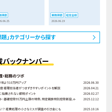
務課題
業務課題
経営全般
6.06.25
2026.06.19
課題」カテゴリーから探す
載バックナンバー
理・総務のツボ
昨年より10万円アップ
2026.06.30
 ――経理担当者がつまずきやすいポイントを解説
2026.04.21
に指摘されない節税ポイント
2026.02.27
ト：基礎控除95万円上限の特例、特定親族特別控除新設、e-
2025.12.12
る！？ 経費処理の小さなミスが調査の引き金にも
2025.10.16