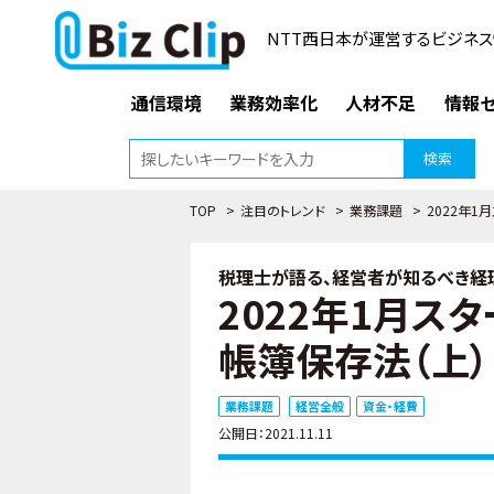
NTT西日本が運営するビジネス
通信環境
業務効率化
人材不足
情報セ
検索
TOP
>
注目のトレンド
>
業務課題
>
2022年1
税理士が語る、経営者が知るべき経理
2022年1月ス
帳簿保存法（上）
業務課題
経営全般
資金・経費
公開日：2021.11.11