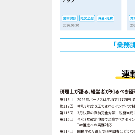
業務課題
経営全般
資金・経費
業
2026.06.30
202
「業務
連
税理士が語る、経営者が知るべき経
第118回
2026年ボーナスは平均で177万円。
第117回
令和8年度改正で変わるインボイス制度
第116回
3月決算の直前完全対策 税務当局
第115回
令和8年確定申告で注意すべきポイン
Tax推進への実務対応
第114回
国税庁のAI導入で税務調査はどうな