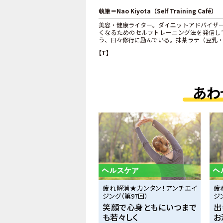
執筆＝Nao Kiyota（Self Training Café）
美容・健康ライター。ダイエットアドバイザ
くなるためのセルフトレーニング法を発信し
う、日々修行に励んでいる。抹茶ラテ（豆乳
【T】
あわ
疲れ解消★カンタン！アンチエイ
疲
ジング（第97回）
ジ
笑顔で心身ともにいつまで
出
も若々しく
お