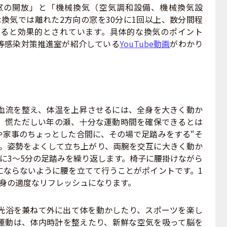
の開放」と「機械換気（空気調和設備、機械換気設
換気では離れた2方向の窓を30分に1回以上、数分間程
ると効果的とされています。具体的な換気のポイント
等感染対策推進室が紹介している
YouTube動画
がわかり
流を整え、体温を上昇させるには、全身を大きく動か
、慌ただしい年の瀬、十分な運動時間を確保できるとは
や家事のちょっとした合間に、その場で足踏みをする“そ
す。姿勢をよくして立ち上がり、両腕を交互に大きく動か
に3〜5分の足踏みを繰り返します。椅子に腰掛けながら
にならないように腰を立てて行うことがポイントです。1
心身の適度なリフレッシュになります。
浴を兼ねて外に出て体を動かしたり、スポーツを楽し
運動は、体内時計を整えたり、新鮮な空気を吸って脳を