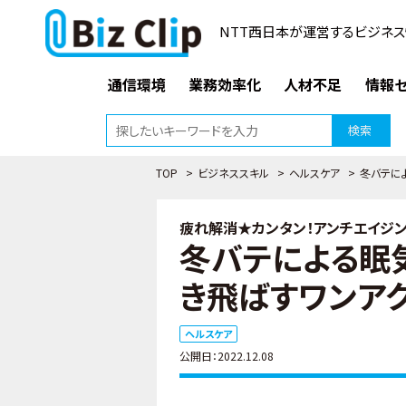
NTT西日本が運営するビジネス
通信環境
業務効率化
人材不足
情報セ
検索
TOP
>
ビジネススキル
>
ヘルスケア
>
冬バテに
疲れ解消★カンタン！アンチエイジング
冬バテによる眠
き飛ばすワンア
ヘルスケア
公開日：2022.12.08