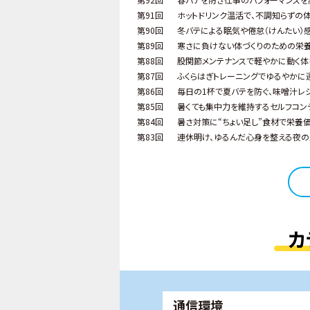
第91回
ホットドリンク温活で、不調知らずの体
第90回
冬バテによる眠気や倦怠（けんたい）
第89回
寒さに負けない体づくりのための栄
第88回
股関節メンテナンスで軽やかに動く体
第87回
ふくらはぎトレーニングでゆるやかに
第86回
毎日の1杯で夏バテを防ぐ、味噌汁レ
第85回
暑くても集中力を維持するセルフコン
第84回
暑さ対策に“ちょい足し”食材で栄養価
第83回
連休明け、ゆるんだ心身を整える夜の
カ
通信環境