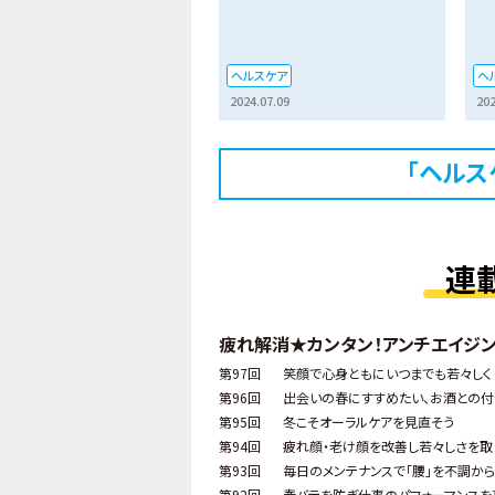
ヘルスケア
ヘ
2024.07.09
202
「ヘルス
連
疲れ解消★カンタン！アンチエイジ
第97回
笑顔で心身ともにいつまでも若々しく
第96回
出会いの春にすすめたい、お酒との付
第95回
冬こそオーラルケアを見直そう
第94回
疲れ顔・老け顔を改善し若々しさを取
第93回
毎日のメンテナンスで「腰」を不調か
第92回
春バテを防ぎ仕事のパフォーマンス