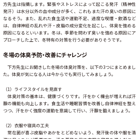
方先生は指摘します。緊張やストレスによって起こる発汗（精神性
発汗）は水分以外の血中成分が多く、これもまた汗の臭いの原因に
なるそう。また、乱れた食生活や運動不足、過度な喫煙・飲酒など
は、自律神経の乱れや汗・皮脂の成分変化を起こし、体臭を強める
原因になるといいます。冬は、季節を問わず臭いを強める原因にア
プローチした上で、冬特有の対策を行う必要がありそうです。
冬場の体臭予防・改善にチャレンジ
下方先生にお聞きした冬場の体臭対策を、以下の3つにまとめまし
た。体臭が気になる人は今からでも実行してみましょう。
（1）ライフスタイルを見直す
体臭対策の基本は、健康づくりです。汗をかく機会が増えれば汗
腺の機能も向上します。食生活や睡眠習慣を改善し自律神経を整え
つつ、汗をかく強度の運動を意識して行い、汗腺を鍛えましょう。
（2）衣服や寝具の工夫
常在菌が喜ぶ皮脂やあかをとどめないよう、発汗後の体や服を清