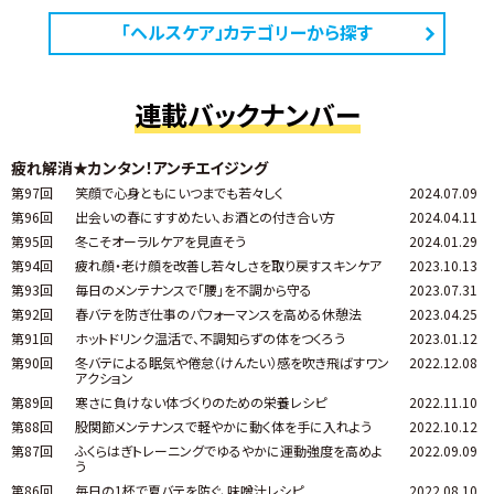
「ヘルスケア」カテゴリーから探す
連載バックナンバー
疲れ解消★カンタン！アンチエイジング
第97回
笑顔で心身ともにいつまでも若々しく
2024.07.09
第96回
出会いの春にすすめたい、お酒との付き合い方
2024.04.11
第95回
冬こそオーラルケアを見直そう
2024.01.29
第94回
疲れ顔・老け顔を改善し若々しさを取り戻すスキンケア
2023.10.13
第93回
毎日のメンテナンスで「腰」を不調から守る
2023.07.31
第92回
春バテを防ぎ仕事のパフォーマンスを高める休憩法
2023.04.25
第91回
ホットドリンク温活で、不調知らずの体をつくろう
2023.01.12
第90回
冬バテによる眠気や倦怠（けんたい）感を吹き飛ばすワン
2022.12.08
アクション
第89回
寒さに負けない体づくりのための栄養レシピ
2022.11.10
第88回
股関節メンテナンスで軽やかに動く体を手に入れよう
2022.10.12
第87回
ふくらはぎトレーニングでゆるやかに運動強度を高めよ
2022.09.09
う
第86回
毎日の1杯で夏バテを防ぐ、味噌汁レシピ
2022.08.10