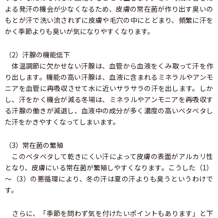
よる発汗の機会が少なくなるため、皮膚の常在菌が作り出す臭いの
もとが汗で洗い流されずに皮膚や毛穴の中にとどまり、頻繁に汗を
かく季節よりも臭いが気になりやすくなります。
（2）汗腺の機能低下
体温調節に欠かせない汗腺は、血管から血液をくみ取って汗を作
り出します。機能の高い汗腺は、血液に含まれるミネラルやアンモ
ニアを血管に再吸収させて水に近いサラサラの汗を出します。しか
し、汗をかく機会が減る冬場は、ミネラルやアンモニアを再吸収す
る汗腺の働きが減退し、血液中の成分が多く濃度の高いベタベタし
た汗をかきやすくなってしまいます。
（3）常在菌の繁殖
このベタベタして乾きにくい汗によって皮膚の表面がアルカリ性
となり、皮膚にいる常在菌が繁殖しやすくなります。こうした（1）
～（3）の悪循環により、冬の汗は夏の汗よりも臭うというわけで
す。
さらに、「季節を問わず気を付けたいポイントもあります」と下