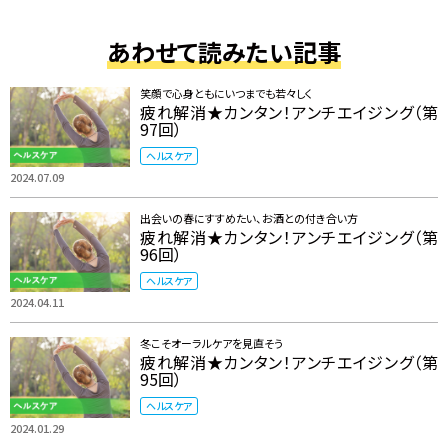
あわせて読みたい記事
笑顔で心身ともにいつまでも若々しく
疲れ解消★カンタン！アンチエイジング（第
97回）
ヘルスケア
2024.07.09
出会いの春にすすめたい、お酒との付き合い方
疲れ解消★カンタン！アンチエイジング（第
96回）
ヘルスケア
2024.04.11
冬こそオーラルケアを見直そう
疲れ解消★カンタン！アンチエイジング（第
95回）
ヘルスケア
2024.01.29