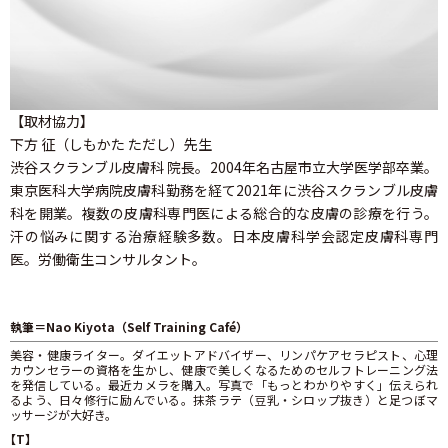
【取材協力】
下方 征（しもかた ただし）先生
渋谷スクランブル皮膚科 院長。2004年名古屋市立大学医学部卒業。
東京医科大学病院皮膚科勤務を経て2021年に渋谷スクランブル皮膚
科を開業。複数の皮膚科専門医による総合的な皮膚の診療を行う。
汗の悩みに関する治療経験多数。日本皮膚科学会認定皮膚科専門
医。労働衛生コンサルタント。
執筆＝Nao Kiyota（Self Training Café）
美容・健康ライター。ダイエットアドバイザー、リンパケアセラピスト、心理
カウンセラーの資格を生かし、健康で美しくなるためのセルフトレーニング法
を発信している。最近カメラを購入。写真で「もっとわかりやすく」伝えられ
るよう、日々修行に励んでいる。抹茶ラテ（豆乳・シロップ抜き）と足つぼマ
ッサージが大好き。
【T】