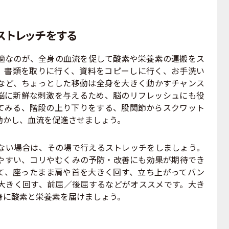
。
ストレッチをする
なのが、全身の血流を促して酸素や栄養素の運搬をス
。書類を取りに行く、資料をコピーしに行く、お手洗い
など、ちょっとした移動は全身を大きく動かすチャンス
脳に新鮮な刺激を与えるため、脳のリフレッシュにも役
てみる、階段の上り下りをする、股関節からスクワット
動かし、血流を促進させましょう。
い場合は、その場で行えるストレッチをしましょう。
やすい、コリやむくみの予防・改善にも効果が期待でき
て、座ったまま肩や首を大きく回す、立ち上がってバン
大きく回す、前屈／後屈するなどがオススメです。大き
身に酸素と栄養素を届けましょう。