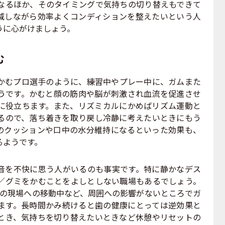
なるほか、そのタイミングで気持ちの切り替えもできて
減しながら効率よくコンディションを整えたいという人
うに心がけましょう。
む
むプロ選手のように、練習中やプレー中に、ガムまた
うです。かむと顔の筋肉や脳が刺激され血流を促進させ
に役立ちます。また、リズミカルにかめばリズム運動と
るので、落ち着きを取り戻し冷静に考えたいときにもう
のクッションや口中の水分維持になるといった効果も、
るようです。
を不快に思う人がいるのも事実です。特に静かなデス
／グミをかむことをよしとしない職場もあるでしょう。
次の現場への移動中など、周囲への影響がないところでガ
ます。長時間かみ続けると歯の健康にとっては逆効果と
とき、気持ちを切り替えたいときなど休憩やリセットの