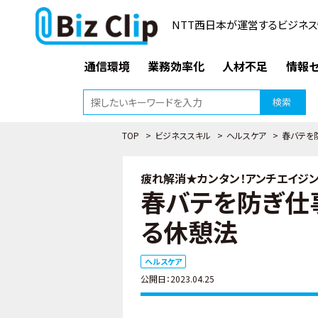
NTT西日本が運営するビジネス
通信環境
業務効率化
人材不足
情報セ
検索
TOP
>
ビジネススキル
>
ヘルスケア
>
春バテを
疲れ解消★カンタン！アンチエイジング
春バテを防ぎ仕
る休憩法
ヘルスケア
公開日：2023.04.25