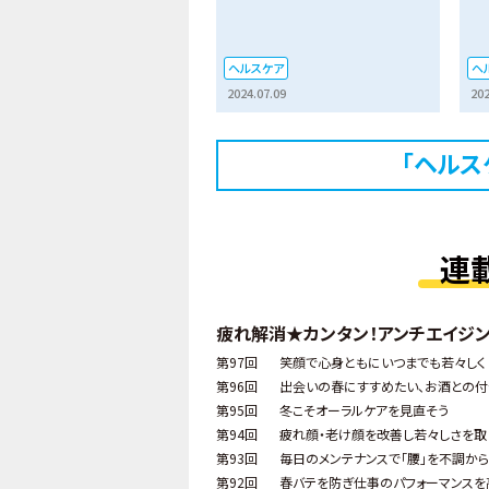
ヘルスケア
ヘ
2024.07.09
202
「ヘルス
連
疲れ解消★カンタン！アンチエイジ
第97回
笑顔で心身ともにいつまでも若々しく
第96回
出会いの春にすすめたい、お酒との付
第95回
冬こそオーラルケアを見直そう
第94回
疲れ顔・老け顔を改善し若々しさを取
第93回
毎日のメンテナンスで「腰」を不調か
第92回
春バテを防ぎ仕事のパフォーマンス