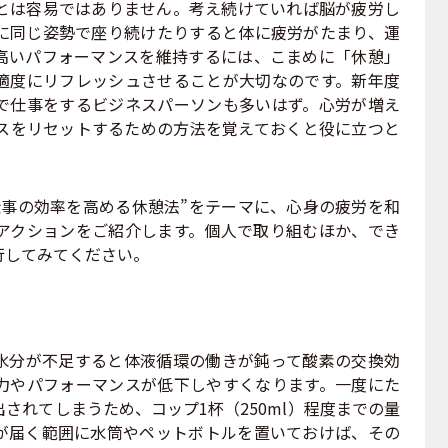
は容易ではありません。考え続けていれば脳が疲労し
に同じ姿勢で座り続けたりすると体に疲労がたまり、運
高いパフォーマンスを維持するには、こまめに「休憩」
適度にリフレッシュさせることが大切なのです。新年度
で仕事をするビジネスパーソンも多いはず。心労が増え
スをリセットするための方法を覚えておくと役に立つと
事の効率を高める休憩法”をテーマに、心身の疲労を和
アクションをご紹介します。個人で取り組むほか、でき
行してみてください。
分が不足すると体液循環の働きが鈍って酸素の交換効
力やパフォーマンスが低下しやすくなります。一度にた
されてしまうため、コップ1杯（250ml）程度までの量
が届く範囲に水筒やペットボトルを置いておけば、その