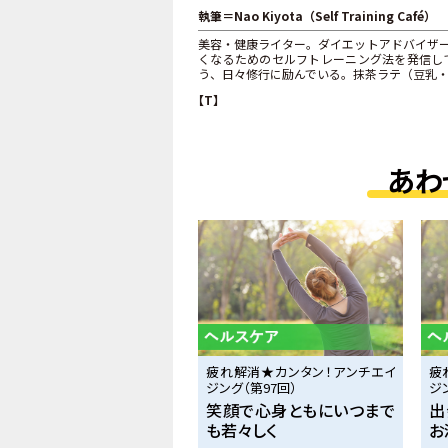
執筆＝Nao Kiyota（Self Training Café）
美容・健康ライター。ダイエットアドバイザ
くなるためのセルフトレーニング法を発信し
う、日々修行に励んでいる。抹茶ラテ（豆乳
【T】
あわ
疲れ解消★カンタン！アンチエイ
疲
ジング（第97回）
ジ
笑顔で心身ともにいつまで
出
も若々しく
お