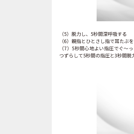
（5）脱力し、5秒間深呼吸する
（6）親指とひとさし指で耳たぶ
（7）5秒間心地よい指圧でぐ〜
つずらして5秒間の指圧と3秒間脱