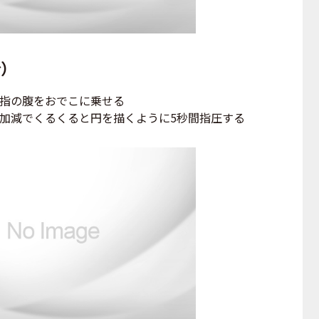
）
薬指の腹をおでこに乗せる
力加減でくるくると円を描くように5秒間指圧する