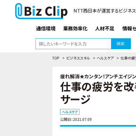
NTT西日本が運営するビジネス
通信環境
業務効率化
人材不足
情報セ
検索
TOP
>
ビジネススキル
>
ヘルスケア
>
仕事の疲
疲れ解消★カンタン！アンチエイジング
仕事の疲労を改
サージ
ヘルスケア
公開日：2021.07.09