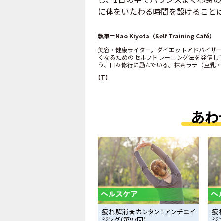
に体をいたわる時間を設けること
執筆＝Nao Kiyota（Self Training Café）
美容・健康ライター。ダイエットアドバイザ
くなるためのセルフトレーニング法を発信し
う、日々修行に励んでいる。抹茶ラテ（豆乳
【T】
あわ
疲れ解消★カンタン！アンチエイ
疲
ジング（第97回）
ジ