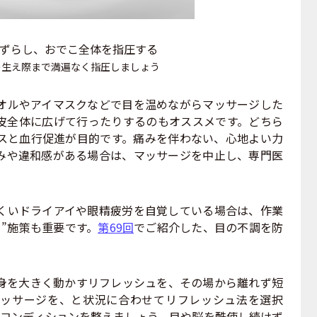
つずらし、おでこ全体を指圧する
の生え際まで満遍なく指圧しましょう
ルやアイマスクなどで目を温めながらマッサージした
皮全体に広げて行ったりするのもオススメです。どちら
スと血行促進が目的です。痛みを伴わない、心地よい力
みや違和感がある場合は、マッサージを中止し、専門医
いドライアイや眼精疲労を自覚している場合は、作業
”施策も重要です。
第69回
でご紹介した、目の不調を防
を大きく動かすリフレッシュを、その場から離れず短
ッサージを、と状況に合わせてリフレッシュ法を選択
のコンディションを整えましょう。目や脳を酷使し続けず