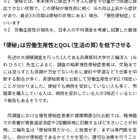
※1 便秘とは、本来体外に排出すべきふん便を十分量かつ快適に排
出できない状態で、この便秘が慢性的に続く（6カ月以上前から症状
があり、最近3カ月間は便秘の状態にある）場合、「慢性便秘症」と
いいます
※2 労働生産性の損失を、日本人の平均賃金を考慮し試算した数値
「便秘」は労働生産性とQOL（生活の質）を低下させる
先述の大規模調査を行った1人である兵庫医科大学の三輪洋人（み
わ ひろと）先生によると、調査の結果慢性便秘症患者は、欠勤まで
には至らずとも体調が万全でないために遅刻や早退などで仕事を中
断する割合が多く、非便秘患者と比較して労働生産性が約1.7倍低い
ことが分かりました。便秘でも病院を受診していない人も多く、市
販薬を購入している人は、病院を受診している人の3倍近くいるとい
う報告もあるそうです。
同調査における慢性便秘症患者の健康関連QOL比較では、精神面
での影響が胃食道逆流症や2型糖尿病に匹敵するほど大きいことが判
明。三輪先生は「便秘体質だから、と放置せず、まずは専門医を受
診し、自分が便秘症であるかどうかを知り、適切な治療を行うこと