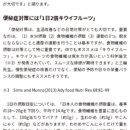
が大切です」と語ります。
便秘症対策には「1日2個キウイフルーツ」
「便秘対策は、生活改善などの日常対策がとても大切です。重要
なのは、（1）水分摂取（2）食物繊維の摂取（3）運動の3つ。脱水
にならないことと適度の運動を行うことは基本ですが、食物繊維の
摂取は対策として特に重要です。中でもオススメは「キウイフルー
ツ」。キウイフルーツの食物繊維は保水力が高いという科学論文
（※3）
が発表されていて、スムーズな排便が期待できます」と三輪
先生。慢性便秘症の改善だけでなく、便秘の予防や日々の栄養バラ
ンスの調整にもオススメだそうです。
※3 Sims and Munro(2013) Ady food Nutr Res.68:81-99
1日の摂取目安については、「日本人の食物繊維の摂取量は、基準
の18～20gを下回り、平均で14.4gです。食物繊維を豊富に含むもの
として、100g当たりでバナナ（約1g）、生わかめ（約3g）やこん
にゃく（約3g）などがありますが、わかめやこんにゃくだけで量を