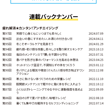
連載バックナンバー
疲れ解消★カンタン！アンチエイジング
第97回
笑顔で心身ともにいつまでも若々しく
2024.07.09
第96回
出会いの春にすすめたい、お酒との付き合い方
2024.04.11
第95回
冬こそオーラルケアを見直そう
2024.01.29
第94回
疲れ顔・老け顔を改善し若々しさを取り戻すスキンケア
2023.10.13
第93回
毎日のメンテナンスで「腰」を不調から守る
2023.07.31
第92回
春バテを防ぎ仕事のパフォーマンスを高める休憩法
2023.04.25
第91回
ホットドリンク温活で、不調知らずの体をつくろう
2023.01.12
第90回
冬バテによる眠気や倦怠（けんたい）感を吹き飛ばすワン
2022.12.08
アクション
第89回
寒さに負けない体づくりのための栄養レシピ
2022.11.10
第88回
股関節メンテナンスで軽やかに動く体を手に入れよう
2022.10.12
第87回
ふくらはぎトレーニングでゆるやかに運動強度を高めよ
2022.09.09
う
第86回
毎日の1杯で夏バテを防ぐ、味噌汁レシピ
2022.08.10
第85回
暑くても集中力を維持するセルフコンディショニング
2022.07.14