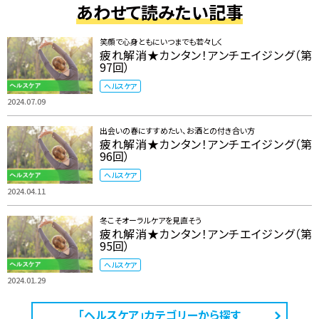
あわせて読みたい記事
笑顔で心身ともにいつまでも若々しく
疲れ解消★カンタン！アンチエイジング（第
97回）
ヘルスケア
2024.07.09
出会いの春にすすめたい、お酒との付き合い方
疲れ解消★カンタン！アンチエイジング（第
96回）
ヘルスケア
2024.04.11
冬こそオーラルケアを見直そう
疲れ解消★カンタン！アンチエイジング（第
95回）
ヘルスケア
2024.01.29
「ヘルスケア」カテゴリーから探す