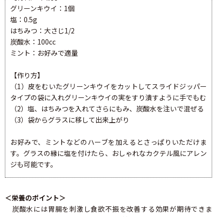
グリーンキウイ：1個
塩：0.5g
はちみつ：大さじ1/2
炭酸水：100cc
ミント：お好みで適量
【作り方】
（1）皮をむいたグリーンキウイをカットしてスライドジッパー
タイプの袋に入れグリーンキウイの実をすり潰すように手でもむ
（2）塩、はちみつを入れてさらにもみ、炭酸水を注いで混ぜる
（3）袋からグラスに移して出来上がり
お好みで、ミントなどのハーブを加えるとさっぱりいただけま
す。グラスの縁に塩を付けたら、おしゃれなカクテル風にアレン
ジも可能です。
＜栄養のポイント＞
炭酸水には胃腸を刺激し食欲不振を改善する効果が期待できま