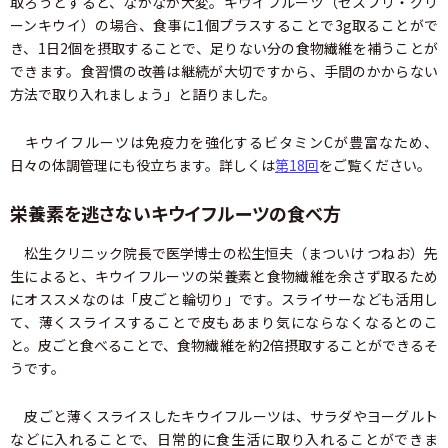
取ろうとすると、なかなか大変。キウイフルーツ（ゼスプリ・グリ
ーンキウイ）の場合、食事に1個プラスすることで3g取ることがで
き、1日2個を摂取することで、足りない分の食物繊維を補うことが
できます。食習慣の改善は継続が大切ですから、手間のかからない
方法で取り入れましょう」と語りました。
キウイフルーツは免疫力を強化するビタミンCが豊富なため、
日々の体調管理にも役立ちます。詳しくは
第18回
をご覧ください。
栄養素を逃さないキウイフルーツの食べ方
松生クリニック院長で医学博士の松生恒夫（まついけ つねお）先
生によると、キウイフルーツの栄養素と食物繊維を余さず取るため
にオススメなのは「皮ごと輪切り」です。スライサーなども活用し
て、薄くスライスすることで皮もあまり気にならなくなるとのこ
と。皮ごと食べることで、食物繊維を約2倍摂取することができるそ
うです。
皮ごと薄くスライスしたキウイフルーツは、サラダやヨーグルト
などに入れることで、日常的に食生活に取り入れることができま