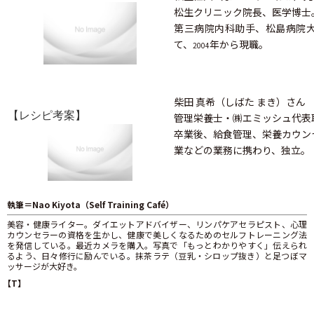
松生クリニック院長、医学博士
第三病院内科助手、松島病院
て、
年から現職。
2004
柴田 真希（しばた まき）さん
【レシピ考案】
管理栄養士・㈱エミッシュ代表
卒業後、給食管理、栄養カウン
業などの業務に携わり、独立。
執筆＝Nao Kiyota（Self Training Café）
美容・健康ライター。ダイエットアドバイザー、リンパケアセラピスト、心理
カウンセラーの資格を生かし、健康で美しくなるためのセルフトレーニング法
を発信している。最近カメラを購入。写真で「もっとわかりやすく」伝えられ
るよう、日々修行に励んでいる。抹茶ラテ（豆乳・シロップ抜き）と足つぼマ
ッサージが大好き。
【T】