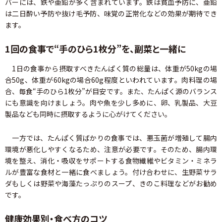
バーには、鉄や亜鉛が多く含まれています。鉄は貧血予防に、亜鉛
は二日酔い予防や抜け毛予防、味覚の正常化などの効果が期待でき
ます。
1回の食事で“手のひら1枚分”を、副菜と一緒に
1日の食事から摂取すべきたんぱく質の総量は、体重が50kgの場
合50g、体重が60kgの場合60g程度といわれています。肉料理の場
合、毎食“手のひら1枚分”が目安です。また、たんぱく源のバランス
にも意識を向けましょう。肉や魚を少し多めに、卵、乳製品、大豆
製品なども同時に摂取するように心がけてください。
一方では、たんぱく質ばかりの食事では、悪玉菌が増殖して腸内
環境が悪化しやすくなるため、注意が必要です。そのため、腸内環
境を整え、消化・吸収をサポートする食物繊維やビタミン・ミネラ
ルが豊富な食材と一緒に食べましょう。付け合わせに、生野菜サラ
ダもしくは野菜や海藻たっぷりのスープ、きのこ料理などがお勧め
です。
健康効果別・食べ方のコツ