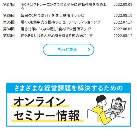
第87回
ふくらはぎトレーニングでゆるやかに運動強度を高めよ
2022.09.09
う
第86回
毎日の1杯で夏バテを防ぐ、味噌汁レシピ
2022.08.10
第85回
暑くても集中力を維持するセルフコンディショニング
2022.07.14
第84回
暑さ対策に“ちょい足し”食材で栄養価アップ！
2022.06.09
第83回
連休明け、ゆるんだ心身を整える夜の過ごし方
2022.05.12
もっと見る