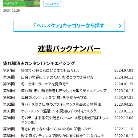
ヘルスケア
2024.01.29
「ヘルスケア」カテゴリーから探す
連載バックナンバー
疲れ解消★カンタン！アンチエイジング
第97回
笑顔で心身ともにいつまでも若々しく
2024.07.09
第96回
出会いの春にすすめたい、お酒との付き合い方
2024.04.11
第95回
冬こそオーラルケアを見直そう
2024.01.29
第94回
疲れ顔・老け顔を改善し若々しさを取り戻すスキンケア
2023.10.13
第93回
毎日のメンテナンスで「腰」を不調から守る
2023.07.31
第92回
春バテを防ぎ仕事のパフォーマンスを高める休憩法
2023.04.25
第91回
ホットドリンク温活で、不調知らずの体をつくろう
2023.01.12
第90回
冬バテによる眠気や倦怠（けんたい）感を吹き飛ばすワン
2022.12.08
アクション
第89回
寒さに負けない体づくりのための栄養レシピ
2022.11.10
第88回
股関節メンテナンスで軽やかに動く体を手に入れよう
2022.10.12