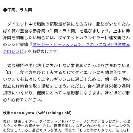
●牛肉、ラム肉
ダイエット中で脂肪の摂取量が気になる方は、脂肪が少なくたん
ぱく質が豊富な赤身肉（牛肉・ラム肉）を選びましょう。上手に赤
身肉を調理したい場合には、ダイエットカウンセラー伊達友美さん
のレシピ書籍『
オージー・ビーフ&ラムで、きれいになる! 伊達式赤
身肉レシピ
』をお勧めします。
健康維持や老化防止に欠かせない栄養素がたっぷり含まれている
「肉」。食べ方をひと工夫するだけでダイエットにも効果的です。
いつまでも若々しくエネルギッシュに過ごすために、朝・昼・晩の
献立には肉食を取り混ぜましょう。ただし、食べ過ぎは栄養の過剰
摂取につながり、健康にとっては悪影響になります。ほどほどが肝
心と心得てください。
執筆＝Nao Kiyota（Self Training Café）
美容・健康ライター。ダイエットアドバイザー、リンパケアセラピスト、心理
カウンセラーの資格を生かし、健康で美しくなるためのセルフトレーニング法
を発信している。最近カメラを購入。写真で「もっとわかりやすく」伝えられ