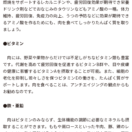
燃焼をサポートするL-カルニチンや、疲労回復効果が期待でき栄養
ドリンク剤などでおなじみのタウリンなどもアミノ酸の一種。体力
維持、疲労回復、免疫力の向上、うつの予防などに効果が期待でき
るアミノ酸を作るためにも、肉を食べてしっかりたんぱく質を取り
ましょう。
●ビタミン
肉には、野菜や果物からだけでは不足しがちなビタミン類も豊富
です。代謝を高めて疲労回復を促進するビタミンB群や、目や皮膚
の健康に影響するビタミンAを摂取することが可能。また、細胞の
老化を抑制し若々しさを保つビタミンEの働きを、たんぱく質がサ
ポートします。肉を食べることは、アンチエイジングの観点からも
お勧めなのです。
●鉄・亜鉛
肉はビタミンのみならず、生体機能の調節に必要なミネラルも摂
取することができます。ももや肩ロースといった牛肉、豚、鶏のレ