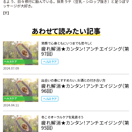
るよう、日々修行に励んでいる。抹茶ラテ（豆乳・シロップ抜き）と足つぼマ
ッサージが大好き。
【T】
あわせて読みたい記事
笑顔で心身ともにいつまでも若々しく
疲れ解消★カンタン！アンチエイジング（第
97回）
ヘルスケア
2024.07.09
出会いの春にすすめたい、お酒との付き合い方
疲れ解消★カンタン！アンチエイジング（第
96回）
ヘルスケア
2024.04.11
冬こそオーラルケアを見直そう
疲れ解消★カンタン！アンチエイジング（第
95回）