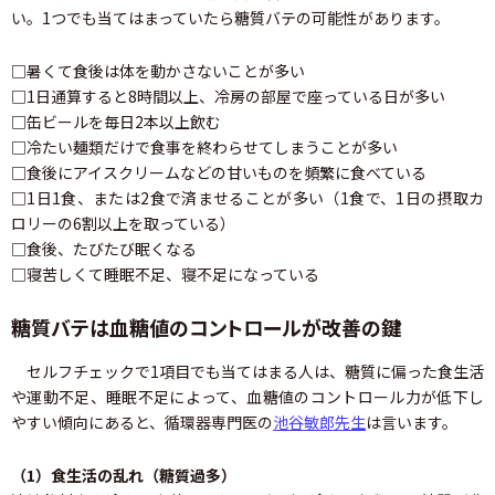
い。1つでも当てはまっていたら糖質バテの可能性があります。
□暑くて食後は体を動かさないことが多い
□1日通算すると8時間以上、冷房の部屋で座っている日が多い
□缶ビールを毎日2本以上飲む
□冷たい麺類だけで食事を終わらせてしまうことが多い
□食後にアイスクリームなどの甘いものを頻繁に食べている
□1日1食、または2食で済ませることが多い（1食で、1日の摂取カ
ロリーの6割以上を取っている）
□食後、たびたび眠くなる
□寝苦しくて睡眠不足、寝不足になっている
糖質バテは血糖値のコントロールが改善の鍵
セルフチェックで1項目でも当てはまる人は、糖質に偏った食生活
や運動不足、睡眠不足によって、血糖値のコントロール力が低下し
やすい傾向にあると、循環器専門医の
池谷敏郎先生
は言います。
（1）食生活の乱れ（糖質過多）