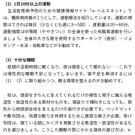
（2）1日20分以上の運動
生活習慣病予防のための健康情報サイト「e-ヘルスネット」で
は、糖尿病改善の1つとして、運動療法を紹介しています。運動の頻
度はできれば毎日（少なくとも週に3～5回）、運動量は20～60分、
運動強度は中等度（ややきつい）の全身を使った有酸素運動を行い
ましょう。全身の大きな筋を使用するウオーキング（速歩）・ジョ
ギング・水泳・自転車などがお勧めです。
（3）十分な睡眠
昼間の活動時間に眠くなり、夜は寝苦しくて眠れない……これで
は慢性的な睡眠不足になってしまいます。寝不足を解消するには
（1）（2）に取り組みつつ、眠る環境を整えるのがお勧めです。
枕は、頭部をきちんと支えてくれるだけの弾性と発汗に備える吸
湿性・放湿性のある素材のものを。寝返りで横向きになっても、肩
先から側頭部全体を支えるだけの奥行きが必要です。ベッドマット
や敷布団は、快適な眠りを持続するために適度な硬さが必要。掛け
布団は、寝ている間にかく汗を発散させる吸湿性・放湿性があるも
のを選びましょう。こうした睡眠の質にかかる寝具の選び方は、e-