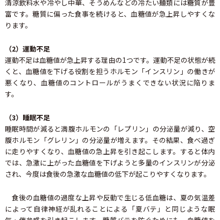
清涼飲料水や冷やし中華、そうめんなどの冷たい麺類には糖質が豊
富です。糖質に偏った食事を続けると、血糖値が急上昇しやすくな
ります。
（2）運動不足
運動不足は血糖値が急上昇する理由の1つです。運動不足の状態が続
くと、血糖値を下げる役割を担うホルモン「インスリン」の働きが
悪くなり、血糖値のコントロールがうまくできない状況に陥りま
す。
（3）睡眠不足
睡眠時間が減ると満腹ホルモンの「レプリン」の分泌量が減り、空
腹ホルモン「グレリン」の分泌量が増えます。その結果、食べ過ぎ
に走りやすくなり、血糖値の急上昇を引き起こします。すると体内
では、急激に上がった血糖値を下げようと多量のインスリンが分泌
され、今度は食後の急激な血糖値の低下が起こりやすくなります。
食後の血糖値の過度な上昇や反動で生じる低血糖は、夏の気温差
によって自律神経が乱れることによる「夏バテ」と同じような眠