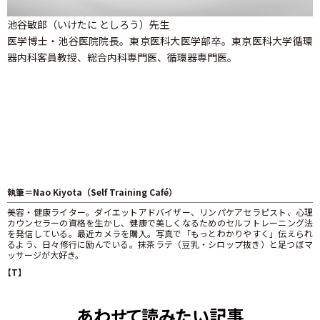
池谷敏郎（いけたに としろう）先生
医学博士・池谷医院院長。東京医科大医学部卒。東京医科大学循環
器内科客員教授、総合内科専門医、循環器専門医。
執筆＝Nao Kiyota（Self Training Café）
美容・健康ライター。ダイエットアドバイザー、リンパケアセラピスト、心理
カウンセラーの資格を生かし、健康で美しくなるためのセルフトレーニング法
を発信している。最近カメラを購入。写真で「もっとわかりやすく」伝えられ
るよう、日々修行に励んでいる。抹茶ラテ（豆乳・シロップ抜き）と足つぼマ
ッサージが大好き。
【T】
あわせて読みたい記事