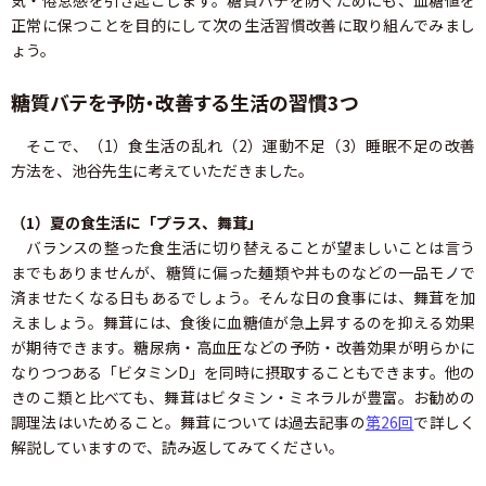
気・倦怠感を引き起こします。糖質バテを防ぐためにも、血糖値を
正常に保つことを目的にして次の生活習慣改善に取り組んでみまし
ょう。
糖質バテを予防・改善する生活の習慣3つ
そこで、（1）食生活の乱れ（2）運動不足（3）睡眠不足の改善
方法を、池谷先生に考えていただきました。
（1）夏の食生活に「プラス、舞茸」
バランスの整った食生活に切り替えることが望ましいことは言う
までもありませんが、糖質に偏った麺類や丼ものなどの一品モノで
済ませたくなる日もあるでしょう。そんな日の食事には、舞茸を加
えましょう。舞茸には、食後に血糖値が急上昇するのを抑える効果
が期待できます。糖尿病・高血圧などの予防・改善効果が明らかに
なりつつある「ビタミンD」を同時に摂取することもできます。他の
きのこ類と比べても、舞茸はビタミン・ミネラルが豊富。お勧めの
調理法はいためること。舞茸については過去記事の
第26回
で詳しく
解説していますので、読み返してみてください。