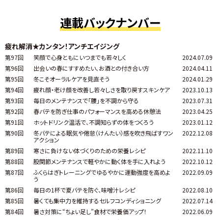
連載バックナンバー
疲れ解消★カンタン！アンチエイジング
第97回
笑顔で心身ともにいつまでも若々しく
2024.07.09
第96回
出会いの春にすすめたい、お酒との付き合い方
2024.04.11
第95回
冬こそオーラルケアを見直そう
2024.01.29
第94回
疲れ顔・老け顔を改善し若々しさを取り戻すスキンケア
2023.10.13
第93回
毎日のメンテナンスで「腰」を不調から守る
2023.07.31
第92回
春バテを防ぎ仕事のパフォーマンスを高める休憩法
2023.04.25
第91回
ホットドリンク温活で、不調知らずの体をつくろう
2023.01.12
第90回
冬バテによる眠気や倦怠（けんたい）感を吹き飛ばすワン
2022.12.08
アクション
第89回
寒さに負けない体づくりのための栄養レシピ
2022.11.10
第88回
股関節メンテナンスで軽やかに動く体を手に入れよう
2022.10.12
第87回
ふくらはぎトレーニングでゆるやかに運動強度を高めよ
2022.09.09
う
第86回
毎日の1杯で夏バテを防ぐ、味噌汁レシピ
2022.08.10
第85回
暑くても集中力を維持するセルフコンディショニング
2022.07.14
第84回
暑さ対策に“ちょい足し”食材で栄養価アップ！
2022.06.09