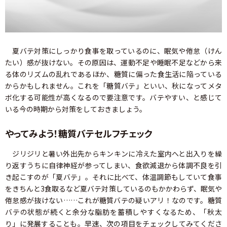
夏バテ対策にしっかり食事を取っているのに、眠気や倦怠（けん
たい）感が抜けない。その原因は、運動不足や睡眠不足などから来
る体のリズムの乱れであるほか、糖質に偏った食生活に陥っている
からかもしれません。これを「糖質バテ」といい、秋になってメタ
ボ化する可能性が高くなるので要注意です。バテやすい、と感じて
いる今の時期から対策をしておきましょう。
やってみよう！糖質バテセルフチェック
ジリジリと暑い外出先からキンキンに冷えた室内へと出入りを繰
り返すうちに自律神経が参ってしまい、食欲減退から体調不良を引
き起こすのが「夏バテ」。それに比べて、体温調節もしていて食事
をきちんと3食取るなど夏バテ対策しているのもかかわらず、眠気や
倦怠感が抜けない……これが糖質バテの疑いアリ！なのです。糖質
バテの状態が続くと余分な脂肪を蓄積しやすくなるため、「秋太
り」に発展することも。早速、次の項目をチェックしてみてくださ