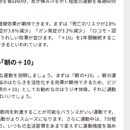
を毎日60分、息が弾み汗をかく程度の運動を毎週60分
康効果が期待できます。まずは「死亡のリスクが2.8％
が3.6％減少」「ガン発症が3.2％減少」「ロコモ・認
たうれしい効果が並びます。「＋10」を1年間継続するこ
待できるといわれています。
「朝の＋10」
運動を説明しましょう。まずは「朝の+10」。朝の運
脳のはたらきを活性化する効果が期待できるため、ビジ
朝の＋10」としてお勧めなのはラジオ体操。それに通勤
ばいいでしょう。
の筋肉を刺激することが可能なバランスがいい運動です。
活動がよりスムーズになります。さらに通勤中は、7分程
う。いつもの生活習慣をあまり変えずに運動強度を高め