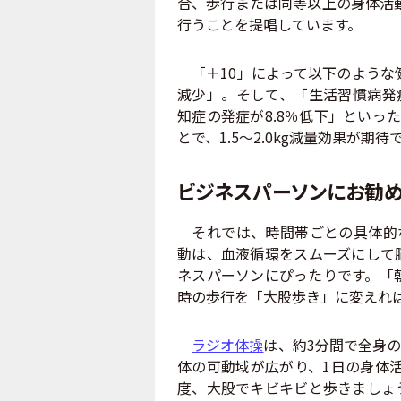
合、歩行または同等以上の身体活動
行うことを提唱しています。
「＋10」によって以下のような健
減少」。そして、「生活習慣病発症
知症の発症が8.8％低下」といっ
とで、1.5〜2.0kg減量効果が期
ビジネスパーソンにお勧め
それでは、時間帯ごとの具体的な
動は、血液循環をスムーズにして
ネスパーソンにぴったりです。「
時の歩行を「大股歩き」に変えれ
ラジオ体操
は、約3分間で全身
体の可動域が広がり、1日の身体
度、大股でキビキビと歩きましょ