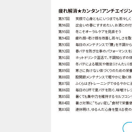
疲れ解消★カンタン！アンチエイジ
第97回
笑顔で心身ともにいつまでも若々しく
第96回
出会いの春にすすめたい、お酒との付
第95回
冬こそオーラルケアを見直そう
第94回
疲れ顔・老け顔を改善し若々しさを取
第93回
毎日のメンテナンスで「腰」を不調か
第92回
春バテを防ぎ仕事のパフォーマンス
第91回
ホットドリンク温活で、不調知らずの体
第90回
冬バテによる眠気や倦怠（けんたい）
第89回
寒さに負けない体づくりのための栄
第88回
股関節メンテナンスで軽やかに動く体
第87回
ふくらはぎトレーニングでゆるやかに
第86回
毎日の1杯で夏バテを防ぐ、味噌汁レ
第85回
暑くても集中力を維持するセルフコン
第84回
暑さ対策に“ちょい足し”食材で栄養価
第83回
連休明け、ゆるんだ心身を整える夜の