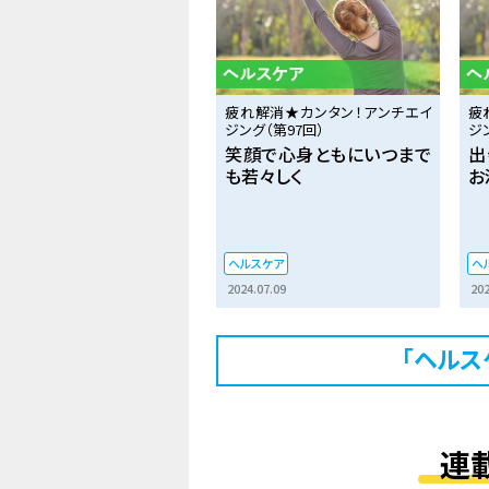
疲れ解消★カンタン！アンチエイ
疲
ジング（第97回）
ジ
笑顔で心身ともにいつまで
出
も若々しく
お
ヘルスケア
ヘ
2024.07.09
202
「ヘルス
連