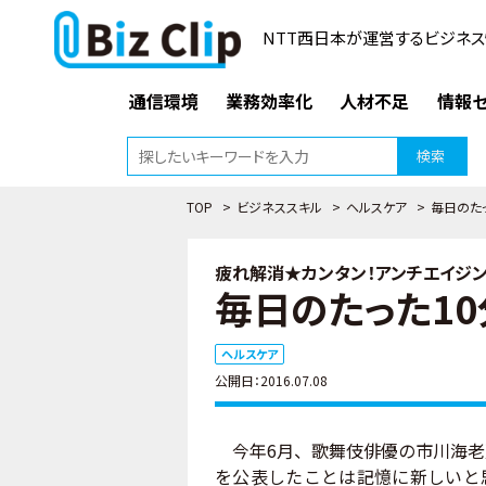
NTT西日本が運営するビジネス
通信環境
業務効率化
人材不足
情報セ
検索
TOP
>
ビジネススキル
>
ヘルスケア
>
毎日のた
疲れ解消★カンタン！アンチエイジング
毎日のたった1
ヘルスケア
公開日：2016.07.08
今年6月、歌舞伎俳優の市川海老
を公表したことは記憶に新しいと