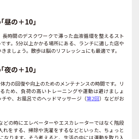
「昼の＋10」
、長時間のデスクワークで滞った血液循環を整えるスト
めです。5分以上かかる場所にある、ランチに適した店や
いきましょう。散歩は脳のリフレッシュにも最適です。
「夜の＋10」
、体力の回復や向上のためのメンテナンスの時間です。リ
るため、負荷の高いトレーニングや運動は避けましょ
ッチや、お風呂でのヘッドマッサージ（
第2回
）などがお
どの時にエレベーターやエスカレーターではなく階段
入れをする、掃除や洗濯をするなどといった、ちょっと
部になります。そう考えると、生活の中には運動を取り入