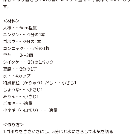
す。
＜材料＞
大根……5cm程度
ニンジン……2分の1本
ゴボウ……2分の1本
コンニャク……2分の1枚
里芋……2～3個
シイタケ……2分の1パック
豆腐……2分の1丁
水……4カップ
和風顆粒（かりゅう）だし……小さじ1
しょうゆ……小さじ1
みりん……小さじ1
ごま油……適量
小ネギ（小口切り）……適量
＜作り方＞
1.ゴボウをささがきにし、5分ほど水にさらして水気を切る