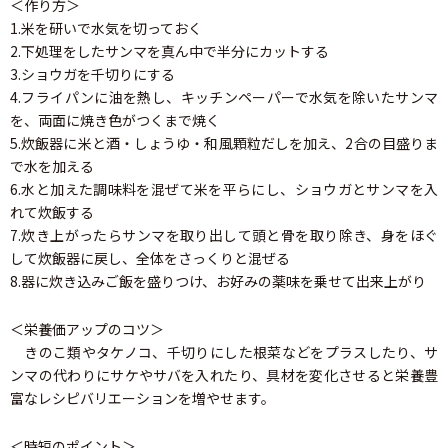
＜作り方＞
1.米を研いで水気を切っておく
2.下処理をしたサンマを真ん中で半分にカットする
3.ショウガを千切りにする
4.フライパンに油を熱し、キッチンペーパーで水気を除いたサンマ
を、両面に焼き色がつくまで焼く
5.炊飯器に米と酒・しょうゆ・和風顆粒だしを加え、2合の目盛りま
で水を加える
6.水と加えた調味料を混ぜて米を平らにし、ショウガとサンマを入
れて炊飯する
7.炊き上がったらサンマを取り出して頭と骨を取り除き、身をほぐ
して炊飯器に戻し、全体をさっくりと混ぜる
8.器に炊き込みご飯を盛りつけ、お好みの薬味を乗せて出来上がり
＜栄養価アップのコツ＞
きのこ類やタケノコ、千切りにした根菜などをプラスしたり、サ
ンマの代わりにサケやサバを入れたり、具材を変化させると栄養豊
富なレシピバリエーションを増やせます。
＜時短のポイント＞