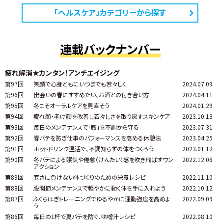
「ヘルスケア」カテゴリーから探す
連載バックナンバー
疲れ解消★カンタン！アンチエイジング
第97回
笑顔で心身ともにいつまでも若々しく
2024.07.09
第96回
出会いの春にすすめたい、お酒との付き合い方
2024.04.11
第95回
冬こそオーラルケアを見直そう
2024.01.29
第94回
疲れ顔・老け顔を改善し若々しさを取り戻すスキンケア
2023.10.13
第93回
毎日のメンテナンスで「腰」を不調から守る
2023.07.31
第92回
春バテを防ぎ仕事のパフォーマンスを高める休憩法
2023.04.25
第91回
ホットドリンク温活で、不調知らずの体をつくろう
2023.01.12
第90回
冬バテによる眠気や倦怠（けんたい）感を吹き飛ばすワン
2022.12.08
アクション
第89回
寒さに負けない体づくりのための栄養レシピ
2022.11.10
第88回
股関節メンテナンスで軽やかに動く体を手に入れよう
2022.10.12
第87回
ふくらはぎトレーニングでゆるやかに運動強度を高めよ
2022.09.09
う
第86回
毎日の1杯で夏バテを防ぐ、味噌汁レシピ
2022.08.10