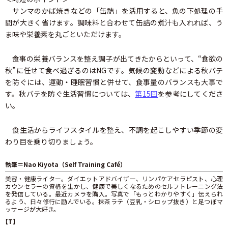
サンマのかば焼きなどの「缶詰」を活用すると、魚の下処理の手
間が大きく省けます。調味料と合わせて缶詰の煮汁も入れれば、う
ま味や栄養素を丸ごといただけます。
食事の栄養バランスを整え調子が出てきたからといって、“食欲の
秋”に任せて食べ過ぎるのはNGです。気候の変動などによる秋バテ
を防ぐには、運動・睡眠習慣と併せて、食事量のバランスも大事で
す。秋バテを防ぐ生活習慣については、
第15回
を参考にしてくださ
い。
食生活からライフスタイルを整え、不調を起こしやすい季節の変
わり目を乗り切りましょう。
執筆＝Nao Kiyota（Self Training Café）
美容・健康ライター。ダイエットアドバイザー、リンパケアセラピスト、心理
カウンセラーの資格を生かし、健康で美しくなるためのセルフトレーニング法
を発信している。最近カメラを購入。写真で「もっとわかりやすく」伝えられ
るよう、日々修行に励んでいる。抹茶ラテ（豆乳・シロップ抜き）と足つぼマ
ッサージが大好き。
【T】