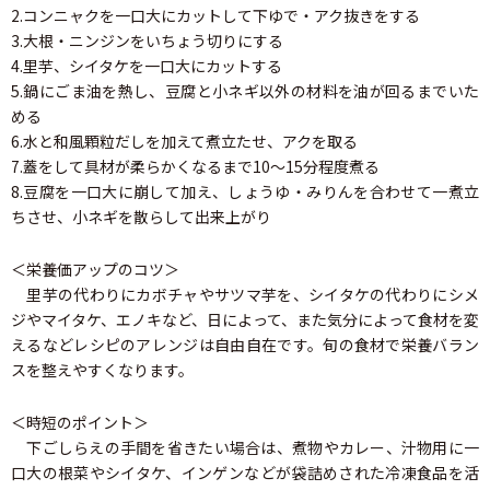
2.コンニャクを一口大にカットして下ゆで・アク抜きをする
3.大根・ニンジンをいちょう切りにする
4.里芋、シイタケを一口大にカットする
5.鍋にごま油を熱し、豆腐と小ネギ以外の材料を油が回るまでいた
める
6.水と和風顆粒だしを加えて煮立たせ、アクを取る
7.蓋をして具材が柔らかくなるまで10～15分程度煮る
8.豆腐を一口大に崩して加え、しょうゆ・みりんを合わせて一煮立
ちさせ、小ネギを散らして出来上がり
＜栄養価アップのコツ＞
里芋の代わりにカボチャやサツマ芋を、シイタケの代わりにシメ
ジやマイタケ、エノキなど、日によって、また気分によって食材を変
えるなどレシピのアレンジは自由自在です。旬の食材で栄養バラン
スを整えやすくなります。
＜時短のポイント＞
下ごしらえの手間を省きたい場合は、煮物やカレー、汁物用に一
口大の根菜やシイタケ、インゲンなどが袋詰めされた冷凍食品を活