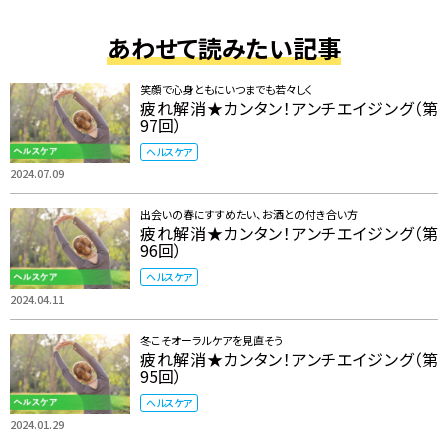
あわせて読みたい記事
笑顔で心身ともにいつまでも若々しく
疲れ解消★カンタン！アンチエイジング（第
97回）
ヘルスケア
2024.07.09
出会いの春にすすめたい、お酒との付き合い方
疲れ解消★カンタン！アンチエイジング（第
96回）
ヘルスケア
2024.04.11
冬こそオーラルケアを見直そう
疲れ解消★カンタン！アンチエイジング（第
95回）
ヘルスケア
2024.01.29