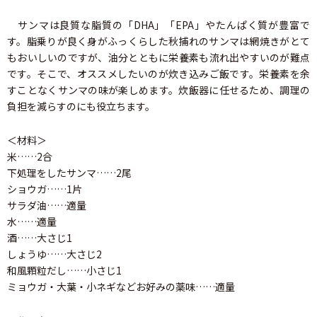
サンマは良質な脂質の「DHA」「EPA」やたんぱく質が豊富で
す。脂乗りが良く身がふっくらした秋捕れのサンマは網焼きがとて
もおいしいのですが、油分とともに栄養素も流れ出やすいのが難点
です。そこで、オススメしたいのが炊き込みご飯です。栄養素を余
すことなくサンマの味が楽しめます。炊飯器に任せるため、調理の
負担を減らすのにも役立ちます。
＜材料＞
米……2合
下処理をしたサンマ……2尾
ショウガ……1片
サラダ油……適量
水……適量
酒……大さじ1
しょうゆ……大さじ2
和風顆粒だし……小さじ1
ミョウガ・大葉・小ネギなどお好みの薬味……適量