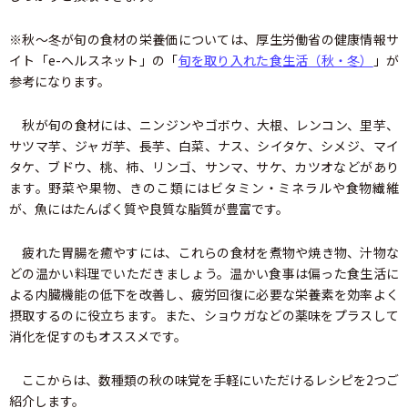
※秋～冬が旬の食材の栄養価については、厚生労働省の健康情報サ
イト「e-ヘルスネット」の「
旬を取り入れた食生活（秋・冬）
」が
参考になります。
秋が旬の食材には、ニンジンやゴボウ、大根、レンコン、里芋、
サツマ芋、ジャガ芋、長芋、白菜、ナス、シイタケ、シメジ、マイ
タケ、ブドウ、桃、柿、リンゴ、サンマ、サケ、カツオなどがあり
ます。野菜や果物、きのこ類にはビタミン・ミネラルや食物繊維
が、魚にはたんぱく質や良質な脂質が豊富です。
疲れた胃腸を癒やすには、これらの食材を煮物や焼き物、汁物な
どの温かい料理でいただきましょう。温かい食事は偏った食生活に
よる内臓機能の低下を改善し、疲労回復に必要な栄養素を効率よく
摂取するのに役立ちます。また、ショウガなどの薬味をプラスして
消化を促すのもオススメです。
ここからは、数種類の秋の味覚を手軽にいただけるレシピを2つご
紹介します。