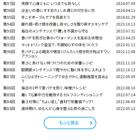
第97回
笑顔で心身ともにいつまでも若々しく
2024.07.09
第96回
出会いの春にすすめたい、お酒との付き合い方
2024.04.11
第95回
冬こそオーラルケアを見直そう
2024.01.29
第94回
疲れ顔・老け顔を改善し若々しさを取り戻すスキンケア
2023.10.13
第93回
毎日のメンテナンスで「腰」を不調から守る
2023.07.31
第92回
春バテを防ぎ仕事のパフォーマンスを高める休憩法
2023.04.25
第91回
ホットドリンク温活で、不調知らずの体をつくろう
2023.01.12
第90回
冬バテによる眠気や倦怠（けんたい）感を吹き飛ばすワン
2022.12.08
アクション
第89回
寒さに負けない体づくりのための栄養レシピ
2022.11.10
第88回
股関節メンテナンスで軽やかに動く体を手に入れよう
2022.10.12
第87回
ふくらはぎトレーニングでゆるやかに運動強度を高めよ
2022.09.09
う
第86回
毎日の1杯で夏バテを防ぐ、味噌汁レシピ
2022.08.10
第85回
暑くても集中力を維持するセルフコンディショニング
2022.07.14
第84回
暑さ対策に“ちょい足し”食材で栄養価アップ！
2022.06.09
第83回
連休明け、ゆるんだ心身を整える夜の過ごし方
2022.05.12
もっと見る