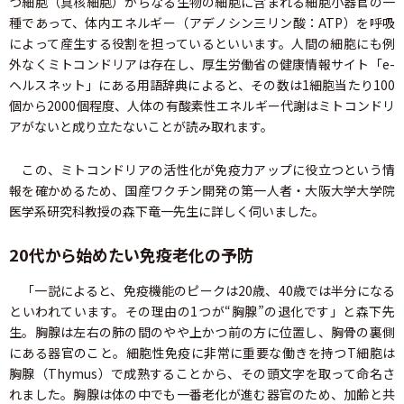
つ細胞（真核細胞）からなる生物の細胞に含まれる細胞小器官の一
種であって、体内エネルギー（アデノシン三リン酸：ATP）を呼吸
によって産生する役割を担っているといいます。人間の細胞にも例
外なくミトコンドリアは存在し、厚生労働省の健康情報サイト「e-
ヘルスネット」にある用語辞典によると、その数は1細胞当たり100
個から2000個程度、人体の有酸素性エネルギー代謝はミトコンドリ
アがないと成り立たないことが読み取れます。
この、ミトコンドリアの活性化が免疫力アップに役立つという情
報を確かめるため、国産ワクチン開発の第一人者・大阪大学大学院
医学系研究科教授の森下竜一先生に詳しく伺いました。
20代から始めたい免疫老化の予防
「一説によると、免疫機能のピークは20歳、40歳では半分になる
といわれています。その理由の1つが“胸腺”の退化です」と森下先
生。胸腺は左右の肺の間のやや上かつ前の方に位置し、胸骨の裏側
にある器官のこと。細胞性免疫に非常に重要な働きを持つT細胞は
胸腺（Thymus）で成熟することから、その頭文字を取って命名さ
れました。胸腺は体の中でも一番老化が進む器官のため、加齢と共