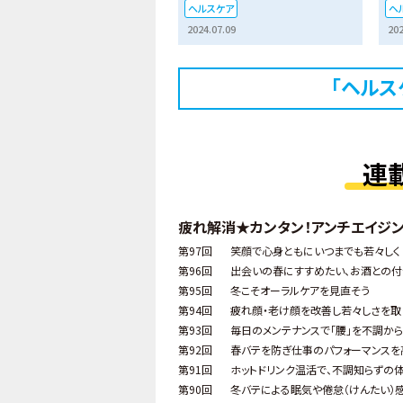
ヘルスケア
ヘ
2024.07.09
202
「ヘルス
連
疲れ解消★カンタン！アンチエイジ
第97回
笑顔で心身ともにいつまでも若々しく
第96回
出会いの春にすすめたい、お酒との付
第95回
冬こそオーラルケアを見直そう
第94回
疲れ顔・老け顔を改善し若々しさを取
第93回
毎日のメンテナンスで「腰」を不調か
第92回
春バテを防ぎ仕事のパフォーマンス
第91回
ホットドリンク温活で、不調知らずの体
第90回
冬バテによる眠気や倦怠（けんたい）