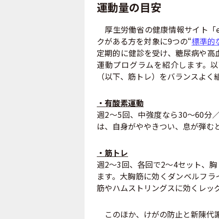
運動量の目安
厚生労働省の健康情報サイト「e
クがある方を対象に9つの“
標準的
定期的に健診を受け、糖尿病や高血
運動プログラムを紹介します。以
（以下、筋トレ）をバランスよく
・有酸素運動
週2〜5回、中強度なら30〜60
は、自身がややきつい、息が弾む
・筋トレ
週2〜3回、各回で2〜4セット、
ます。大胸筋に効くダンベルフラ
筋やハムストリングスに効くレッグ
このほか、けがの防止と新陳代謝