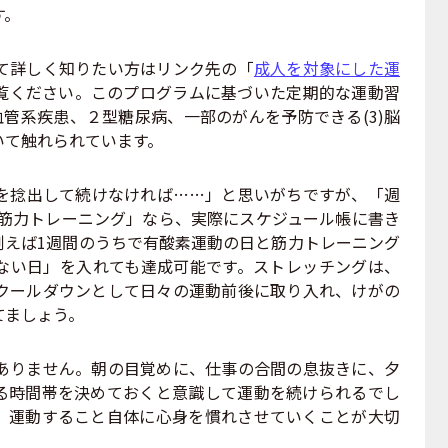
す。
て詳しく知りたい方はリンク先の「
成人を対象にした運
覧ください。このプログラムに基づいた定期的な運動習
心血管系疾患、２型糖尿病、一部のがんを予防できる(3)脳
いて触れられています。
を捻出して続けなければ……」と思いがちですが、「週
の筋力トレーニング」なら、実際にスケジュール帳に書き
例えば1週間のうちで有酸素運動の日と筋力トレーニング
ない日」を入れても達成可能です。ストレッチングは、
クールダウンとして日々の運動前後に取り入れ、けがの
てましょう。
りません。朝の目覚めに、仕事の合間の息抜きに、夕
る時間帯を決めておくと意識して運動を続けられるでし
、運動すること自体に心身を慣れさせていくことが大切