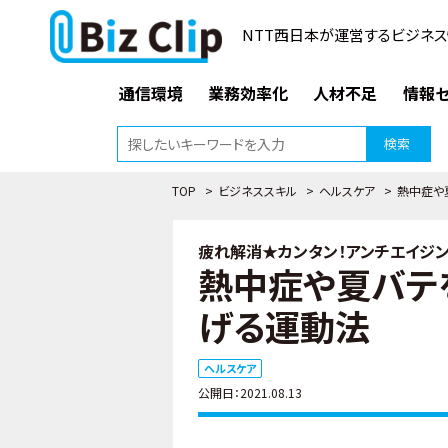
NTT西日本が運営するビジネス
通信環境
業務効率化
人材不足
情報セ
検索
TOP
>
ビジネススキル
>
ヘルスケア
>
熱中症や
疲れ解消★カンタン！アンチエイジング
熱中症や夏バテ
げる運動法
ヘルスケア
公開日：2021.08.13