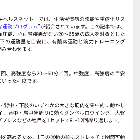
-ヘルスネット」では、生活習慣病の発症や重症化リス
な運動プログラム
”が紹介されています。この記事では、
圧症、心血管疾患がない20〜65歳の成人を対象とした
下の運動量を目安に、有酸素運動と筋力トレーニング
組み合わせます。
分／回、高強度なら20〜60分／回。中強度、高強度の目安
といった程度です。
胸・背中・下肢のいずれかの大きな筋肉を集中的に動かし
イ、背中・肩甲骨周りに効くダンベルロウイング、大臀
プレスなどの種目を1セットで8〜12回繰り返します。
を高めるため、1日の運動の前にストレッチで関節可動