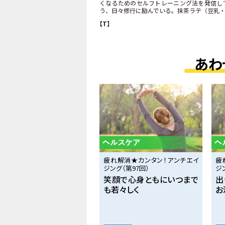
くなるためのセルフトレーニング法を発信し
う、日々修行に励んでいる。抹茶ラテ（豆乳
【T】
あわ
疲れ解消★カンタン！アンチエイ
疲
ジング（第97回）
ジ
笑顔で心身ともにいつまで
出
も若々しく
お