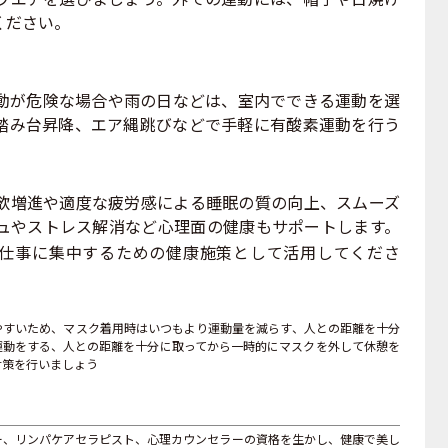
ください。
動が危険な場合や雨の日などは、室内でできる運動を選
踏み台昇降、エア縄跳びなどで手軽に有酸素運動を行う
増進や適度な疲労感による睡眠の質の向上、スムーズ
ュやストレス解消など心理面の健康もサポートします。
仕事に集中するための健康施策として活用してくださ
やすいため、マスク着用時はいつもより運動量を減らす、人との距離を十分
運動をする、人との距離を十分に取ってから一時的にマスクを外して休憩を
対策を行いましょう
ー、リンパケアセラピスト、心理カウンセラーの資格を生かし、健康で美し