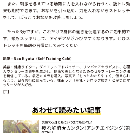
また、刺激を与えている筋肉に力を入れながら行うと、筋トレ効
果も期待できます。おなかを引っ込め、力を入れながらストレッチ
をして、ぽっこりおなかを改善しましょう。
たった3分ですが、これだけで身体の働きを促進するのに効果的で
す。頭もスッキリして、アイデアが浮かびやすくなります。ぜひス
トレッチを毎朝の習慣にしてみてくだい。
執筆＝Nao Kiyota（Self Training Café）
美容・健康ライター。ダイエットアドバイザー、リンパケアセラピスト、心理
カウンセラーの資格を生かし、健康で美しくなるためのセルフトレーニング法
を発信している。最近カメラを購入。写真で「もっとわかりやすく」伝えられ
るよう、日々修行に励んでいる。抹茶ラテ（豆乳・シロップ抜き）と足つぼマ
ッサージが大好き。
【T】
あわせて読みたい記事
笑顔で心身ともにいつまでも若々しく
疲れ解消★カンタン！アンチエイジング（第
97回）