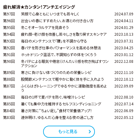
疲れ解消★カンタン！アンチエイジング
第97回
笑顔で心身ともにいつまでも若々しく
2024.07.09
第96回
出会いの春にすすめたい、お酒との付き合い方
2024.04.11
第95回
冬こそオーラルケアを見直そう
2024.01.29
第94回
疲れ顔・老け顔を改善し若々しさを取り戻すスキンケア
2023.10.13
第93回
毎日のメンテナンスで「腰」を不調から守る
2023.07.31
第92回
春バテを防ぎ仕事のパフォーマンスを高める休憩法
2023.04.25
第91回
ホットドリンク温活で、不調知らずの体をつくろう
2023.01.12
第90回
冬バテによる眠気や倦怠（けんたい）感を吹き飛ばすワン
2022.12.08
アクション
第89回
寒さに負けない体づくりのための栄養レシピ
2022.11.10
第88回
股関節メンテナンスで軽やかに動く体を手に入れよう
2022.10.12
第87回
ふくらはぎトレーニングでゆるやかに運動強度を高めよ
2022.09.09
う
第86回
毎日の1杯で夏バテを防ぐ、味噌汁レシピ
2022.08.10
第85回
暑くても集中力を維持するセルフコンディショニング
2022.07.14
第84回
暑さ対策に“ちょい足し”食材で栄養価アップ！
2022.06.09
第83回
連休明け、ゆるんだ心身を整える夜の過ごし方
2022.05.12
もっと見る