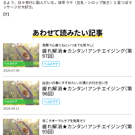
るよう、日々修行に励んでいる。抹茶ラテ（豆乳・シロップ抜き）と足つぼマ
ッサージが大好き。
【T】
あわせて読みたい記事
笑顔で心身ともにいつまでも若々しく
疲れ解消★カンタン！アンチエイジング（第
97回）
ヘルスケア
2024.07.09
出会いの春にすすめたい、お酒との付き合い方
疲れ解消★カンタン！アンチエイジング（第
96回）
ヘルスケア
2024.04.11
冬こそオーラルケアを見直そう
疲れ解消★カンタン！アンチエイジング（第
95回）