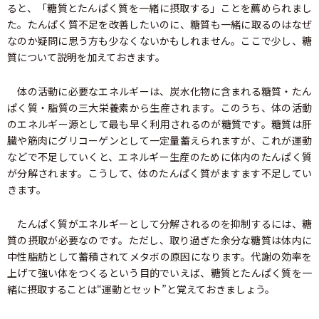
ると、「糖質とたんぱく質を一緒に摂取する」ことを薦められまし
た。たんぱく質不足を改善したいのに、糖質も一緒に取るのはなぜ
なのか疑問に思う方も少なくないかもしれません。ここで少し、糖
質について説明を加えておきます。
体の活動に必要なエネルギーは、炭水化物に含まれる糖質・たん
ぱく質・脂質の三大栄養素から生産されます。このうち、体の活動
のエネルギー源として最も早く利用されるのが糖質です。糖質は肝
臓や筋肉にグリコーゲンとして一定量蓄えられますが、これが運動
などで不足していくと、エネルギー生産のために体内のたんぱく質
が分解されます。こうして、体のたんぱく質がますます不足してい
きます。
たんぱく質がエネルギーとして分解されるのを抑制するには、糖
質の摂取が必要なのです。ただし、取り過ぎた余分な糖質は体内に
中性脂肪として蓄積されてメタボの原因になります。代謝の効率を
上げて強い体をつくるという目的でいえば、糖質とたんぱく質を一
緒に摂取することは“運動とセット”と覚えておきましょう。