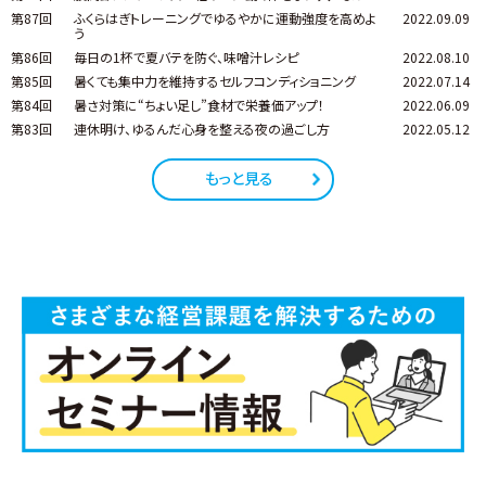
第87回
ふくらはぎトレーニングでゆるやかに運動強度を高めよ
2022.09.09
う
第86回
毎日の1杯で夏バテを防ぐ、味噌汁レシピ
2022.08.10
第85回
暑くても集中力を維持するセルフコンディショニング
2022.07.14
第84回
暑さ対策に“ちょい足し”食材で栄養価アップ！
2022.06.09
第83回
連休明け、ゆるんだ心身を整える夜の過ごし方
2022.05.12
もっと見る