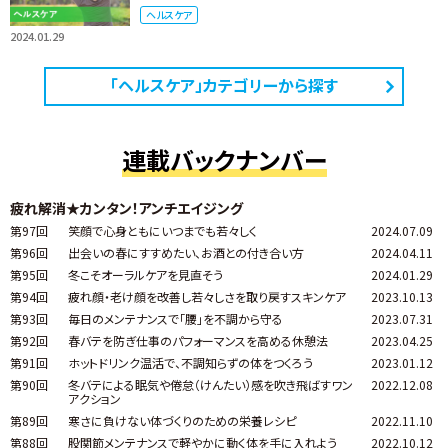
ヘルスケア
2024.01.29
「ヘルスケア」カテゴリーから探す
連載バックナンバー
疲れ解消★カンタン！アンチエイジング
第97回
笑顔で心身ともにいつまでも若々しく
2024.07.09
第96回
出会いの春にすすめたい、お酒との付き合い方
2024.04.11
第95回
冬こそオーラルケアを見直そう
2024.01.29
第94回
疲れ顔・老け顔を改善し若々しさを取り戻すスキンケア
2023.10.13
第93回
毎日のメンテナンスで「腰」を不調から守る
2023.07.31
第92回
春バテを防ぎ仕事のパフォーマンスを高める休憩法
2023.04.25
第91回
ホットドリンク温活で、不調知らずの体をつくろう
2023.01.12
第90回
冬バテによる眠気や倦怠（けんたい）感を吹き飛ばすワン
2022.12.08
アクション
第89回
寒さに負けない体づくりのための栄養レシピ
2022.11.10
第88回
股関節メンテナンスで軽やかに動く体を手に入れよう
2022.10.12