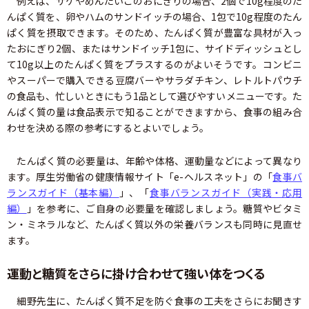
例えば、サケやめんたいこのおにぎりの場合、2個で10g程度のた
んぱく質を、卵やハムのサンドイッチの場合、1包で10g程度のたん
ぱく質を摂取できます。そのため、たんぱく質が豊富な具材が入っ
たおにぎり2個、またはサンドイッチ1包に、サイドディッシュとし
て10g以上のたんぱく質をプラスするのがよいそうです。コンビニ
やスーパーで購入できる豆腐バーやサラダチキン、レトルトパウチ
の食品も、忙しいときにもう1品として選びやすいメニューです。た
んぱく質の量は食品表示で知ることができますから、食事の組み合
わせを決める際の参考にするとよいでしょう。
たんぱく質の必要量は、年齢や体格、運動量などによって異なり
ます。厚生労働省の健康情報サイト「e-ヘルスネット」の「
食事バ
ランスガイド（基本編）
」、「
食事バランスガイド（実践・応用
編）
」を参考に、ご自身の必要量を確認しましょう。糖質やビタミ
ン・ミネラルなど、たんぱく質以外の栄養バランスも同時に見直せ
ます。
運動と糖質をさらに掛け合わせて強い体をつくる
細野先生に、たんぱく質不足を防ぐ食事の工夫をさらにお聞きす