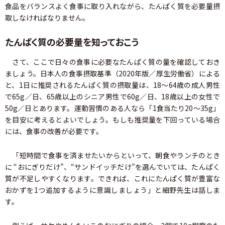
食品をバランスよく食事に取り入れながら、たんぱく質を必要量摂
取しなければなりません。
たんぱく質の必要量を知っておこう
さて、ここで日々の食事に必要なたんぱく質の量を確認しておき
ましょう。日本人の食事摂取基準（2020年版／厚生労働省）による
と、1日に推奨されるたんぱく質の摂取量は、18〜64歳の成人男性
で65g／日、65歳以上のシニア男性で60g／日、18歳以上の女性で
50g／日とあります。運動習慣のある人なら「1食当たり20〜35g」
を目安に考えるとよいでしょう。もしも推奨量を下回っている場合
には、食事の改善が必要です。
「短時間で食事を済ませたいからといって、朝食やランチのとき
に “おにぎりだけ”、“サンドイッチだけ”を選んでいては、たんぱく
質が不足しやすくなります。できれば、これにたんぱく質が豊富な
おかずを1つ追加するように意識しましょう」と細野先生は話しま
す。