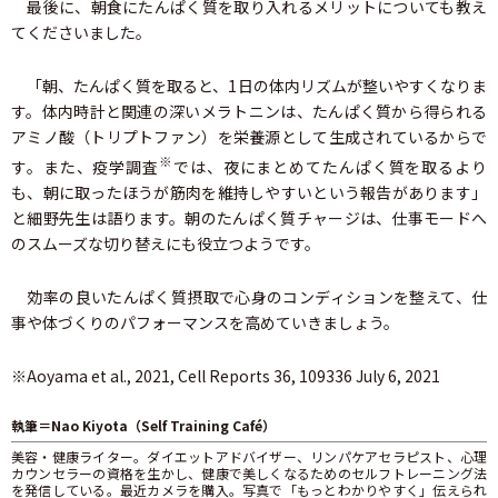
最後に、朝食にたんぱく質を取り入れるメリットについても教え
てくださいました。
「朝、たんぱく質を取ると、1日の体内リズムが整いやすくなりま
す。体内時計と関連の深いメラトニンは、たんぱく質から得られる
アミノ酸（トリプトファン）を栄養源として生成されているからで
※
す。また、疫学調査
では、夜にまとめてたんぱく質を取るより
も、朝に取ったほうが筋肉を維持しやすいという報告があります」
と細野先生は語ります。朝のたんぱく質チャージは、仕事モードへ
のスムーズな切り替えにも役立つようです。
効率の良いたんぱく質摂取で心身のコンディションを整えて、仕
事や体づくりのパフォーマンスを高めていきましょう。
※Aoyama et al., 2021, Cell Reports 36, 109336 July 6, 2021
執筆＝Nao Kiyota（Self Training Café）
美容・健康ライター。ダイエットアドバイザー、リンパケアセラピスト、心理
カウンセラーの資格を生かし、健康で美しくなるためのセルフトレーニング法
を発信している。最近カメラを購入。写真で「もっとわかりやすく」伝えられ