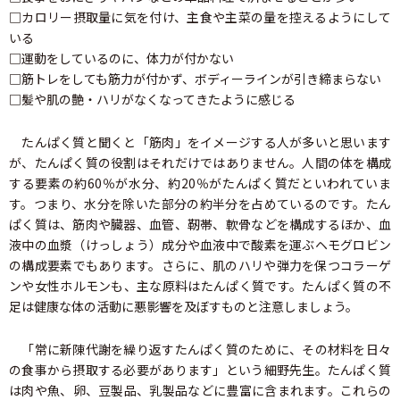
□カロリー摂取量に気を付け、主食や主菜の量を控えるようにして
いる
□運動をしているのに、体力が付かない
□筋トレをしても筋力が付かず、ボディーラインが引き締まらない
□髪や肌の艶・ハリがなくなってきたように感じる
たんぱく質と聞くと「筋肉」をイメージする人が多いと思います
が、たんぱく質の役割はそれだけではありません。人間の体を構成
する要素の約60％が水分、約20％がたんぱく質だといわれていま
す。つまり、水分を除いた部分の約半分を占めているのです。たん
ぱく質は、筋肉や臓器、血管、靭帯、軟骨などを構成するほか、血
液中の血漿（けっしょう）成分や血液中で酸素を運ぶヘモグロビン
の構成要素でもあります。さらに、肌のハリや弾力を保つコラーゲ
ンや女性ホルモンも、主な原料はたんぱく質です。たんぱく質の不
足は健康な体の活動に悪影響を及ぼすものと注意しましょう。
「常に新陳代謝を繰り返すたんぱく質のために、その材料を日々
の食事から摂取する必要があります」という細野先生。たんぱく質
は肉や魚、卵、豆製品、乳製品などに豊富に含まれます。これらの