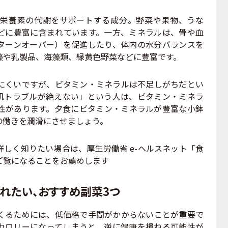
栄養素の代謝をサポートする成分。野菜や果物、うな
どに豊富に含まれています。一方、ミネラルは、骨や血
ターンオーバー）を促進したり、体内の水分バランスを
藻や乳製品、海藻類、緑黄色野菜などに豊富です。
くいですが、ビタミン・ミネラルは不足しがちだとい
肌トラブルが絶えない」という人は、ビタミン・ミネラ
性があります。夕食にビタミン・ミネラルが豊富な小鉢
の働きを潤滑にさせましょう。
しく知りたい場合は、厚生労働省 e-ヘルスネット「食
ご覧になることをお薦めします
入れたい、おすすめ副菜3つ
るためには、低価格で手間がかからないことが重要で
高カロリーになってしまうと、逆に健康を損ねる可能性が