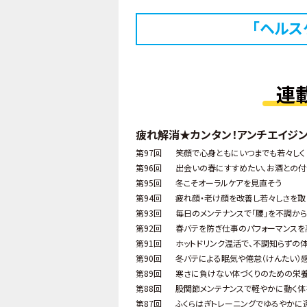
「ヘルス
連
疲れ解消★カンタン！アンチエイジ
第97回
笑顔で心身ともにいつまでも若々しく
第96回
出会いの春にすすめたい、お酒との付
第95回
冬こそオーラルケアを見直そう
第94回
疲れ顔・老け顔を改善し若々しさを取
第93回
毎日のメンテナンスで「腰」を不調か
第92回
春バテを防ぎ仕事のパフォーマンス
第91回
ホットドリンク温活で、不調知らずの体
第90回
冬バテによる眠気や倦怠（けんたい）
第89回
寒さに負けない体づくりのための栄
第88回
股関節メンテナンスで軽やかに動く体
第87回
ふくらはぎトレーニングでゆるやかに