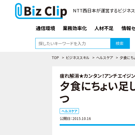
NTT西日本が運営するビジネス
通信環境
業務効率化
人材不足
情報セ
検索
TOP
>
ビジネススキル
>
ヘルスケア
>
夕食にち
疲れ解消★カンタン！アンチエイジン
夕食にちょい足
つ
ヘルスケア
公開日：2015.10.16