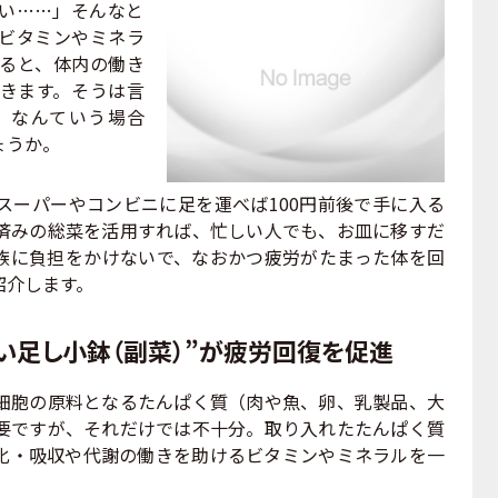
い……」そんなと
ビタミンやミネラ
すると、体内の働き
きます。そうは言
、なんていう場合
ょうか。
ーパーやコンビニに足を運べば100円前後で手に入る
済みの総菜を活用すれば、忙しい人でも、お皿に移すだ
族に負担をかけないで、なおかつ疲労がたまった体を回
紹介します。
ょい足し小鉢（副菜）”が疲労回復を促進
胞の原料となるたんぱく質（肉や魚、卵、乳製品、大
要ですが、それだけでは不十分。取り入れたたんぱく質
化・吸収や代謝の働きを助けるビタミンやミネラルを一