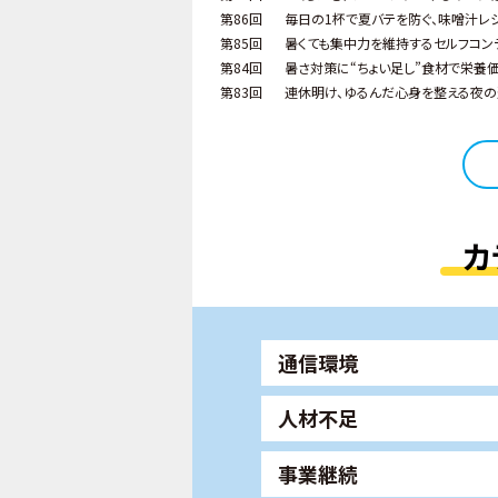
第86回
毎日の1杯で夏バテを防ぐ、味噌汁レ
第85回
暑くても集中力を維持するセルフコン
第84回
暑さ対策に“ちょい足し”食材で栄養価
第83回
連休明け、ゆるんだ心身を整える夜の
カ
通信環境
人材不足
事業継続