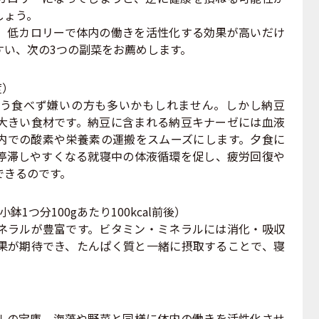
しょう。
、低カロリーで体内の働きを活性化する効果が高いだけ
すい、次の3つの副菜をお薦めします。
度）
う食べず嫌いの方も多いかもしれません。しかし納豆
大きい食材です。納豆に含まれる納豆キナーゼには血液
内での酸素や栄養素の運搬をスムーズにします。夕食に
停滞しやすくなる就寝中の体液循環を促し、疲労回復や
できるのです。
1つ分100gあたり100kcal前後）
ラルが豊富です。ビタミン・ミネラルには消化・吸収
果が期待でき、たんぱく質と一緒に摂取することで、寝
。
）
の宝庫。海藻や野菜と同様に体内の働きを活性化させ