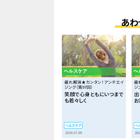
あわ
疲れ解消★カンタン！アンチエイ
疲
ジング（第97回）
ジ
笑顔で心身ともにいつまで
出
も若々しく
お
ヘルスケア
ヘ
2024.07.09
202