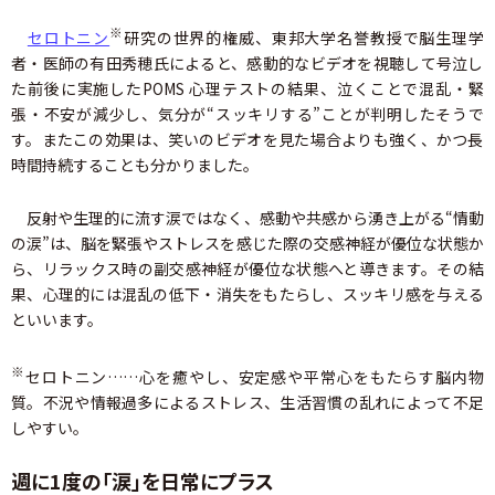
※
セロトニン
研究の世界的権威、東邦大学名誉教授で脳生理学
者・医師の有田秀穂氏によると、感動的なビデオを視聴して号泣し
た前後に実施したPOMS 心理テストの結果、泣くことで混乱・緊
張・不安が減少し、気分が“スッキリする”ことが判明したそうで
す。またこの効果は、笑いのビデオを見た場合よりも強く、かつ長
時間持続することも分かりました。
反射や生理的に流す涙ではなく、感動や共感から湧き上がる“情動
の涙”は、脳を緊張やストレスを感じた際の交感神経が優位な状態か
ら、リラックス時の副交感神経が優位な状態へと導きます。その結
果、心理的には混乱の低下・消失をもたらし、スッキリ感を与える
といいます。
※
セロトニン……心を癒やし、安定感や平常心をもたらす脳内物
質。不況や情報過多によるストレス、生活習慣の乱れによって不足
しやすい。
週に1度の「涙」を日常にプラス