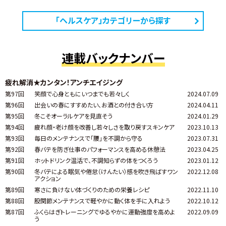
「ヘルスケア」カテゴリーから探す
連載バックナンバー
疲れ解消★カンタン！アンチエイジング
第97回
笑顔で心身ともにいつまでも若々しく
2024.07.09
第96回
出会いの春にすすめたい、お酒との付き合い方
2024.04.11
第95回
冬こそオーラルケアを見直そう
2024.01.29
第94回
疲れ顔・老け顔を改善し若々しさを取り戻すスキンケア
2023.10.13
第93回
毎日のメンテナンスで「腰」を不調から守る
2023.07.31
第92回
春バテを防ぎ仕事のパフォーマンスを高める休憩法
2023.04.25
第91回
ホットドリンク温活で、不調知らずの体をつくろう
2023.01.12
第90回
冬バテによる眠気や倦怠（けんたい）感を吹き飛ばすワン
2022.12.08
アクション
第89回
寒さに負けない体づくりのための栄養レシピ
2022.11.10
第88回
股関節メンテナンスで軽やかに動く体を手に入れよう
2022.10.12
第87回
ふくらはぎトレーニングでゆるやかに運動強度を高めよ
2022.09.09
う