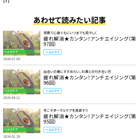
【T】
あわせて読みたい記事
笑顔で心身ともにいつまでも若々しく
疲れ解消★カンタン！アンチエイジング（第
97回）
ヘルスケア
2024.07.09
出会いの春にすすめたい、お酒との付き合い方
疲れ解消★カンタン！アンチエイジング（第
96回）
ヘルスケア
2024.04.11
冬こそオーラルケアを見直そう
疲れ解消★カンタン！アンチエイジング（第
95回）
ヘルスケア
2024.01.29