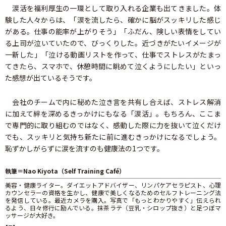
涙活を福利厚生の一環として取り入れる企業も出てきました。体
験した人々からは、「涙を流したら、確かに脳がスッキリした感じ
がある。仕事の能率が上がりそう」「ふだん、険しい表情をしてい
る上司が泣いていたので、びっくりした。近づきがたいイメージが
一新した」「泣ける動画リストを作って、仕事でストレスがたまっ
てきたら、スマホで、休憩時間に眺めて泣くようにしたい」といっ
た感想が出ているそうです。
会社のチームで内に秘めた泣き言を共有し合えば、ストレス解消
に加えて絆を深めるきっかけにもなる「涙活」。もちろん、ここま
で専門的に取り組むのではなく、感動した際に力を抜いて泣くだけ
でも、スッキリと気持ち新たに前に進むきっかけになるでしょう。
恥ずかしがらずに涙を流すのも健康法の1つです。
執筆＝Nao Kiyota（Self Training Café）
美容・健康ライター。ダイエットアドバイザー、リンパケアセラピスト、心理
カウンセラーの資格を生かし、健康で美しくなるためのセルフトレーニング法
を発信している。最近カメラを購入。写真で「もっとわかりやすく」伝えられ
るよう、日々修行に励んでいる。抹茶ラテ（豆乳・シロップ抜き）と足つぼマ
ッサージが大好き。