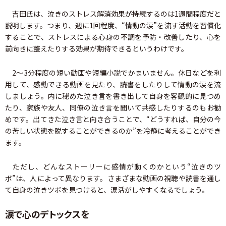
吉田氏は、泣きのストレス解消効果が持続するのは1週間程度だと
説明します。つまり、週に1回程度、“情動の涙”を流す活動を習慣化
することで、ストレスによる心身の不調を予防・改善したり、心を
前向きに整えたりする効果が期待できるというわけです。
2〜3分程度の短い動画や短編小説でかまいません。休日などを利
用して、感動できる動画を見たり、読書をしたりして情動の涙を流
しましょう。内に秘めた泣き言を書き出して自身を客観的に見つめ
たり、家族や友人、同僚の泣き言を聞いて共感したりするのもお勧
めです。出てきた泣き言と向き合うことで、“どうすれば、自分の今
の苦しい状態を脱することができるのか”を冷静に考えることができ
ます。
ただし、どんなストーリーに感情が動くのかという“泣きのツ
ボ”は、人によって異なります。さまざまな動画の視聴や読書を通し
て自身の泣きツボを見つけると、涙活がしやすくなるでしょう。
涙で心のデトックスを