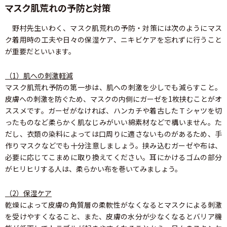
マスク肌荒れの予防と対策
野村先生いわく、マスク肌荒れの予防・対策には次のようにマス
ク着用時の工夫や日々の保湿ケア、ニキビケアを忘れずに行うこと
が重要だといいます。
（1）肌への刺激軽減
マスク肌荒れ予防の第一歩は、肌への刺激を少しでも減らすこと。
皮膚への刺激を防ぐため、マスクの内側にガーゼを1枚挟むことがオ
ススメです。ガーゼがなければ、ハンカチや着古したＴシャツを切
ったものなど柔らかく肌なじみがいい綿素材などで構いません。た
だし、衣類の染料によっては口周りに適さないものがあるため、手
作りマスクなどでも十分注意しましょう。挟み込むガーゼや布は、
必要に応じてこまめに取り換えてください。耳にかけるゴムの部分
がヒリヒリする人は、柔らかい布を巻いてみましょう。
（2）保湿ケア
乾燥によって皮膚の角質層の柔軟性がなくなるとマスクによる刺激
を受けやすくなること、また、皮膚の水分が少なくなるとバリア機