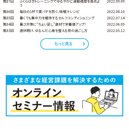
第87回
ふくらはぎトレーニングでゆるやかに運動強度を高めよ
2022.09.09
う
第86回
毎日の1杯で夏バテを防ぐ、味噌汁レシピ
2022.08.10
第85回
暑くても集中力を維持するセルフコンディショニング
2022.07.14
第84回
暑さ対策に“ちょい足し”食材で栄養価アップ！
2022.06.09
第83回
連休明け、ゆるんだ心身を整える夜の過ごし方
2022.05.12
もっと見る