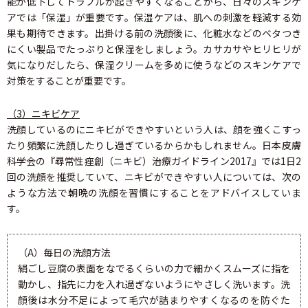
能が低下してトラブルが起きやすくなることから、日々のスキンケ
アでは「保湿」が重要です。保湿ケアは、肌への刺激を軽減する効
果も期待できます。出掛ける前の洗顔後に、化粧水などのベタつき
にくい製品でたっぷりと保湿をしましょう。カサカサやヒリヒリが
気になりだしたら、保湿クリームを多めに使うなどのスキンケアで
対策をすることが重要です。
（3）ニキビケア
洗顔しているのにニキビができやすいという人は、顔を強くこすっ
たり頻繁に洗顔したりし過ぎているからかもしれません。日本皮膚
科学会の『尋常性痤創（ニキビ）治療ガイドライン2017』では1日2
回の洗顔を推奨していて、ニキビができやすい人については、次の
ような方法で朝晩の洗顔を習慣にすることをアドバイスしていま
す。
（A）毎日の洗顔方法
絹ごし豆腐の表面をなでるくらいの力で細かくスムーズに指を
動かし、指先に力を入れ過ぎないようにやさしく洗います。洗
顔後は水分不足によって毛穴が詰まりやすくなるのを防ぐた