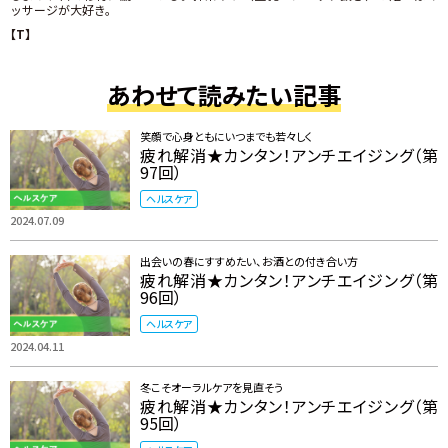
ッサージが大好き。
【T】
あわせて読みたい記事
笑顔で心身ともにいつまでも若々しく
疲れ解消★カンタン！アンチエイジング（第
97回）
ヘルスケア
2024.07.09
出会いの春にすすめたい、お酒との付き合い方
疲れ解消★カンタン！アンチエイジング（第
96回）
ヘルスケア
2024.04.11
冬こそオーラルケアを見直そう
疲れ解消★カンタン！アンチエイジング（第
95回）