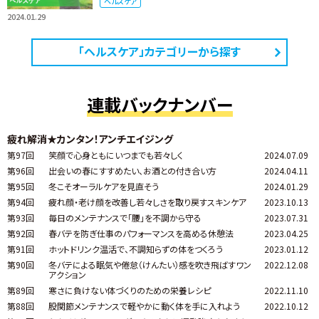
ヘルスケア
2024.01.29
「ヘルスケア」カテゴリーから探す
連載バックナンバー
疲れ解消★カンタン！アンチエイジング
第97回
笑顔で心身ともにいつまでも若々しく
2024.07.09
第96回
出会いの春にすすめたい、お酒との付き合い方
2024.04.11
第95回
冬こそオーラルケアを見直そう
2024.01.29
第94回
疲れ顔・老け顔を改善し若々しさを取り戻すスキンケア
2023.10.13
第93回
毎日のメンテナンスで「腰」を不調から守る
2023.07.31
第92回
春バテを防ぎ仕事のパフォーマンスを高める休憩法
2023.04.25
第91回
ホットドリンク温活で、不調知らずの体をつくろう
2023.01.12
第90回
冬バテによる眠気や倦怠（けんたい）感を吹き飛ばすワン
2022.12.08
アクション
第89回
寒さに負けない体づくりのための栄養レシピ
2022.11.10
第88回
股関節メンテナンスで軽やかに動く体を手に入れよう
2022.10.12