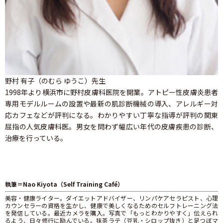
野村 有子（のむら ゆうこ）先生
1998年より横浜市に野村皮膚科医院を開業。アトピー性皮膚炎患者
専用モデルルームの設置や最新の肌診断機械の導入、アレルギー対
応カフェなどが評判になる。わかりやすい丁寧な指導が評判の関東
屈指の人気皮膚科医。男女を問わず幅広い年代の皮膚疾患の診断、
治療を行っている。
執筆＝Nao Kiyota（Self Training Café）
美容・健康ライター。ダイエットアドバイザー、リンパケアセラピスト、心理
カウンセラーの資格を生かし、健康で美しくなるためのセルフトレーニング法
を発信している。最近カメラを購入。写真で「もっとわかりやすく」伝えられ
るよう、日々修行に励んでいる。抹茶ラテ（豆乳・シロップ抜き）と足つぼマ