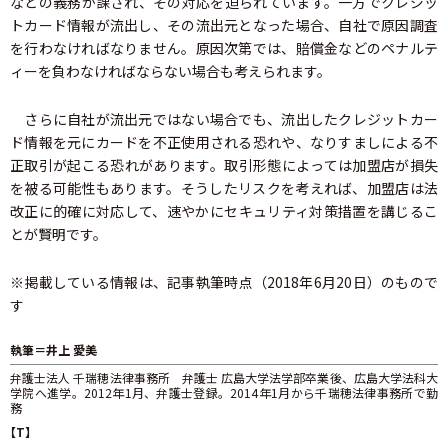
などの義務が課され、その対応を迫られています。一方でクレジッ
トカード情報が流出し、その流出元となった場合、自社で原因調査
を行わなければなりません。原因次第では、賠償金などのペナルテ
ィーを負わなければならない場合も考えられます。
さらに自社が流出元ではない場合でも、流出したクレジットカー
ド情報を元にカードを不正使用される恐れや、なりすましによる不
正取引が起こる恐れがあります。取引形態によっては加盟店が損失
を被る可能性もあります。そうしたリスクを考えれば、加盟店は法
改正に的確に対応して、速やかにセキュリティ対策措置を講じるこ
とが賢明です。
※掲載している情報は、記事執筆時点（2018年6月20日）のもので
す
執筆＝井上 愛美
弁護士法人 千瑞穂法律事務所 弁護士 広島大学法学部卒業後、広島大学法科大
学院へ進学。2012年1月、弁護士登録。2014年1月から千瑞穂法律事務所で勤
務
【T】