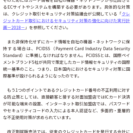
そのためにはカード情報を自社の機器・ネットワークから迂回させ
るECサイトやシステムを構築する必要があります。具体的な対策
は、クレジット取引セキュリティ対策協議会が公開している「
クレ
ジットカード取引におけるセキュリティ対策の強化に向けた実行計
画－2018－
」を参照してください。
また非保持化せずにカード情報を自社の機器・ネットワークに保
持する場合は、PCIDSS（Payment Card Industry Data Security
Standard）に準拠しなければなりません。PCIDSSとは、国際ペイ
メントブランド5社が共同で策定したカード情報セキュリティの国際
統一基準のこと。つまり、日本国内におけるセキュリティ対策に国
際基準が設けられるようになったのです。
もう1つのポイントであるクレジットカード番号の不正利用に対す
る防止策としては、直接顧客と接する対面加盟店ではICカード決済
が可能な端末の設置、インターネット取引加盟店では、パスワード
やセキュリティコードの入力による本人認証など、多面的・重層的
な不正使用対策が求められています。
改正割賦販売法では、従来のクレジットカードを発行する会社に