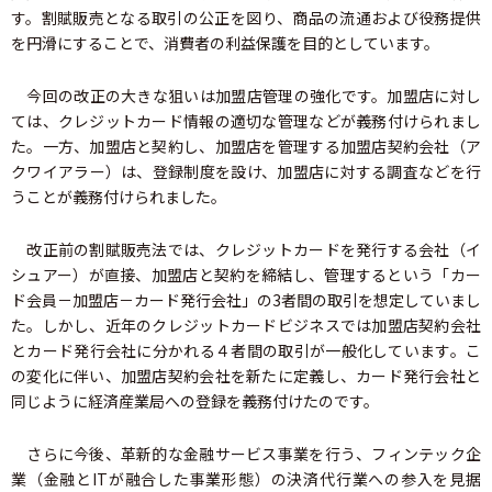
す。割賦販売となる取引の公正を図り、商品の流通および役務提供
を円滑にすることで、消費者の利益保護を目的としています。
今回の改正の大きな狙いは加盟店管理の強化です。加盟店に対し
ては、クレジットカード情報の適切な管理などが義務付けられまし
た。一方、加盟店と契約し、加盟店を管理する加盟店契約会社（ア
クワイアラー）は、登録制度を設け、加盟店に対する調査などを行
うことが義務付けられました。
改正前の割賦販売法では、クレジットカードを発行する会社（イ
シュアー）が直接、加盟店と契約を締結し、管理するという「カー
ド会員－加盟店－カード発行会社」の3者間の取引を想定していまし
た。しかし、近年のクレジットカードビジネスでは加盟店契約会社
とカード発行会社に分かれる４者間の取引が一般化しています。こ
の変化に伴い、加盟店契約会社を新たに定義し、カード発行会社と
同じように経済産業局への登録を義務付けたのです。
さらに今後、革新的な金融サービス事業を行う、フィンテック企
業（金融とITが融合した事業形態）の決済代行業への参入を見据