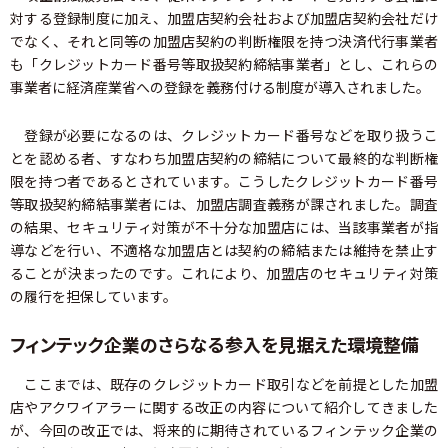
対する登録制度に加え、加盟店契約会社および加盟店契約会社だけ
でなく、それと同等の加盟店契約の判断権限を持つ決済代行事業者
も「クレジットカード番号等取扱契約締結事業者」とし、これらの
事業者に経済産業省への登録を義務付ける制度が導入されました。
登録が必要になるのは、クレジットカード番号などを取り扱うこ
とを認める者、すなわち加盟店契約の締結について最終的な判断権
限を持つ者であるとされています。こうしたクレジットカード番号
等取扱契約締結事業者には、加盟店調査義務が課されました。調査
の結果、セキュリティ対策が不十分な加盟店には、当該事業者が指
導などを行い、不適格な加盟店とは契約の締結または維持を禁止す
ることが決まったのです。これにより、加盟店のセキュリティ対策
の履行を担保しています。
フィンテック企業のさらなる参入を見据えた環境整備
ここまでは、既存のクレジットカード取引などを前提とした加盟
店やアクワイアラーに関する改正の内容について紹介してきました
が、今回の改正では、将来的に期待されているフィンテック企業の