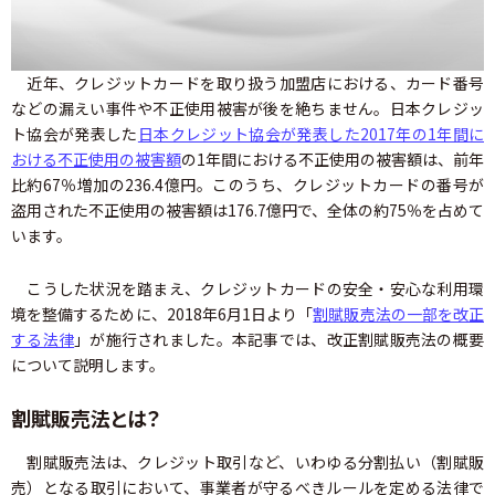
近年、クレジットカードを取り扱う加盟店における、カード番号
などの漏えい事件や不正使用被害が後を絶ちません。日本クレジッ
ト協会が発表した
日本クレジット協会が発表した2017年の1年間に
おける不正使用の被害額
の1年間における不正使用の被害額は、前年
比約67％増加の236.4億円。このうち、クレジットカードの番号が
盗用された不正使用の被害額は176.7億円で、全体の約75％を占めて
います。
こうした状況を踏まえ、クレジットカードの安全・安心な利用環
境を整備するために、2018年6月1日より「
割賦販売法の一部を改正
する法律
」が施行されました。本記事では、改正割賦販売法の概要
について説明します。
割賦販売法とは？
割賦販売法は、クレジット取引など、いわゆる分割払い（割賦販
売）となる取引において、事業者が守るべきルールを定める法律で