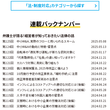
「法・制度対応」カテゴリーから探す
連載バックナンバー
弁護士が語る！経営者が知っておきたい法律の話
第125回
中小M&A、実際のフローと用いられるスキーム
2025.05.08
第124回
中小M&Aの動向と特徴・留意点
2025.05.13
第123回
自転車の「酒気帯び運転」が新たな罰則対象に
2025.01.17
第122回
「代表取締役」と「社長」の違い知っていますか？
2024.11.21
第121回
カスハラ対策に真剣に取り組もう
2024.10.22
第120回
個人情報保護法、2025年改正に備えよう
2024.09.24
第119回
10月施行予定の改正景表法、「確約手続」に注意
2024.08.22
第118回
改正障害者差別解消法の注意点
2024.07.25
第117回
インフレによるコストアップへの適切な対応とは（後編）
2024.06.24
第116回
インフレによるコストアップへの適切な対応とは（前編）
2024.05.28
第115回
人手不足を補う外国人雇用の留意点
2024.04.18
第114回
災害時における中小企業の労働法対応（後編）
2024.03.21
第113回
災害時における中小企業の労働法対応（前編）
2024.02.29