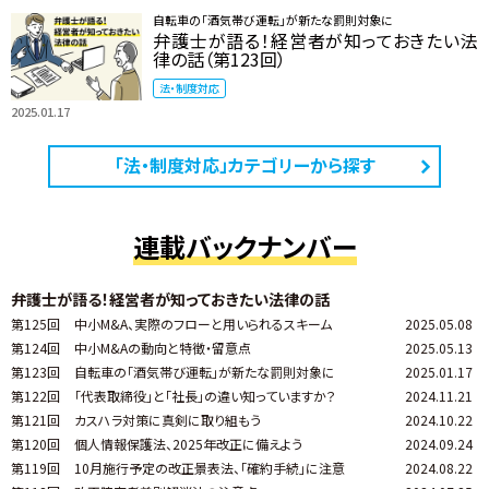
自転車の「酒気帯び運転」が新たな罰則対象に
弁護士が語る！経営者が知っておきたい法
律の話（第123回）
法・制度対応
2025.01.17
「法・制度対応」カテゴリーから探す
連載バックナンバー
弁護士が語る！経営者が知っておきたい法律の話
第125回
中小M&A、実際のフローと用いられるスキーム
2025.05.08
第124回
中小M&Aの動向と特徴・留意点
2025.05.13
第123回
自転車の「酒気帯び運転」が新たな罰則対象に
2025.01.17
第122回
「代表取締役」と「社長」の違い知っていますか？
2024.11.21
第121回
カスハラ対策に真剣に取り組もう
2024.10.22
第120回
個人情報保護法、2025年改正に備えよう
2024.09.24
第119回
10月施行予定の改正景表法、「確約手続」に注意
2024.08.22