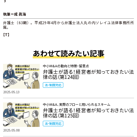
す
執筆＝成 眞海
弁護士（63期）。平成29年4月から弁護士法人丸の内ソレイユ法律事務所所
属。
【T】
あわせて読みたい記事
中小M&Aの動向と特徴・留意点
弁護士が語る！経営者が知っておきたい法
律の話（第124回）
法・制度対応
2025.05.13
中小M&A、実際のフローと用いられるスキーム
弁護士が語る！経営者が知っておきたい法
律の話（第125回）
法・制度対応
2025.05.08