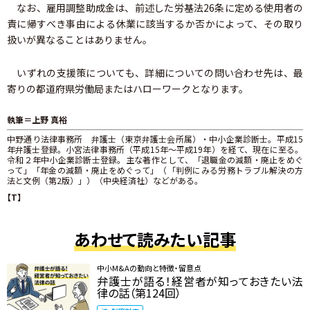
なお、雇用調整助成金は、前述した労基法26条に定める使用者の
責に帰すべき事由による休業に該当するか否かによって、その取り
扱いが異なることはありません。
いずれの支援策についても、詳細についての問い合わせ先は、最
寄りの都道府県労働局またはハローワークとなります。
執筆＝上野 真裕
中野通り法律事務所 弁護士（東京弁護士会所属）・中小企業診断士。平成15
年弁護士登録。小宮法律事務所（平成15年～平成19年）を経て、現在に至る。
令和２年中小企業診断士登録。主な著作として、「退職金の減額・廃止をめぐ
って」「年金の減額・廃止をめぐって」（「判例にみる労務トラブル解決の方
法と文例（第2版）」）（中央経済社）などがある。
【T】
あわせて読みたい記事
中小M&Aの動向と特徴・留意点
弁護士が語る！経営者が知っておきたい法
律の話（第124回）