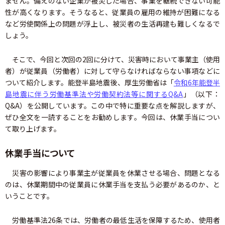
ません。備えのない企業が被災した場合、事業を継続できない可能
性が高くなります。そうなると、従業員の雇用の維持が困難になる
など労使関係上の問題が浮上し、被災者の生活再建も難しくなるで
しょう。
そこで、今回と次回の2回に分けて、災害時において事業主（使用
者）が従業員（労働者）に対して守らなければならない事項などに
ついて紹介します。能登半島地震後、厚生労働省は「
令和6年能登半
島地震に伴う労働基準法や労働契約法等に関するQ&A
」（以下：
Q&A）を公開しています。この中で特に重要な点を解説しますが、
ぜひ全文を一読することをお勧めします。今回は、休業手当につい
て取り上げます。
休業手当について
災害の影響により事業主が従業員を休業させる場合、問題となる
のは、休業期間中の従業員に休業手当を支払う必要があるのか、と
いうことです。
労働基準法26条では、労働者の最低生活を保障するため、使用者