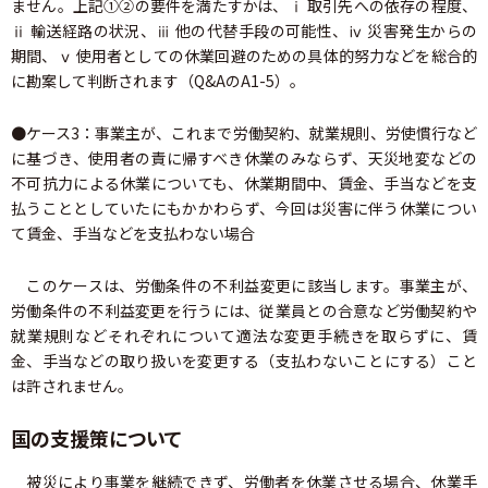
ません。上記①②の要件を満たすかは、ⅰ 取引先への依存の程度、
ⅱ 輸送経路の状況、ⅲ 他の代替手段の可能性、ⅳ 災害発生からの
期間、ⅴ 使用者としての休業回避のための具体的努力などを総合的
に勘案して判断されます（Q&AのA1-5）。
●ケース3：事業主が、これまで労働契約、就業規則、労使慣行など
に基づき、使用者の責に帰すべき休業のみならず、天災地変などの
不可抗力による休業についても、休業期間中、賃金、手当などを支
払うこととしていたにもかかわらず、今回は災害に伴う休業につい
て賃金、手当などを支払わない場合
このケースは、労働条件の不利益変更に該当します。事業主が、
労働条件の不利益変更を行うには、従業員との合意など労働契約や
就業規則などそれぞれについて適法な変更手続きを取らずに、賃
金、手当などの取り扱いを変更する（支払わないことにする）こと
は許されません。
国の支援策について
被災により事業を継続できず、労働者を休業させる場合、休業手