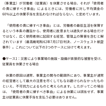
（事業主）が労働者（従業員）を休業させる場合、それが「使用者
の責に帰すべき事由」によるときには、労働者に対し平均賃金の
60％以上の休業手当を支払わなければならない、と定めています。
「使用者の責に帰すべき事由」とは、労働者の最低生活を保障す
るという本条の趣旨から、使用者に故意または過失がある場合だけ
ではなく、広く使用者側に起因する経営、管理上の障害を含むと解
されています（最高裁昭和62年7月17日判決、ノースウェスト航空
事件）。これについて以下の3つのケースに分けて考えます。
●ケース1：災害により事業場の施設・設備が直接的な被害を受け、
従業員を休業させる場合
休業の原因は通常、事業主の関与の範囲外にあり、事業主が通常
の経営者として最大の注意を尽くしてもなお避けられなかったもの
といえ、不可抗力によるものと考えられます。したがってこの場合
は、「使用者の責に帰すべき事由」による休業には該当せず、事業
主は従業員に休業手当を支払う必要はありません。