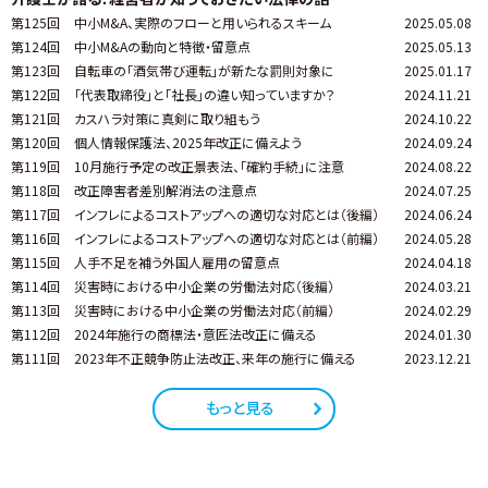
第125回
中小M&A、実際のフローと用いられるスキーム
2025.05.08
第124回
中小M&Aの動向と特徴・留意点
2025.05.13
第123回
自転車の「酒気帯び運転」が新たな罰則対象に
2025.01.17
第122回
「代表取締役」と「社長」の違い知っていますか？
2024.11.21
第121回
カスハラ対策に真剣に取り組もう
2024.10.22
第120回
個人情報保護法、2025年改正に備えよう
2024.09.24
第119回
10月施行予定の改正景表法、「確約手続」に注意
2024.08.22
第118回
改正障害者差別解消法の注意点
2024.07.25
第117回
インフレによるコストアップへの適切な対応とは（後編）
2024.06.24
第116回
インフレによるコストアップへの適切な対応とは（前編）
2024.05.28
第115回
人手不足を補う外国人雇用の留意点
2024.04.18
第114回
災害時における中小企業の労働法対応（後編）
2024.03.21
第113回
災害時における中小企業の労働法対応（前編）
2024.02.29
第112回
2024年施行の商標法・意匠法改正に備える
2024.01.30
第111回
2023年不正競争防止法改正、来年の施行に備える
2023.12.21
もっと見る