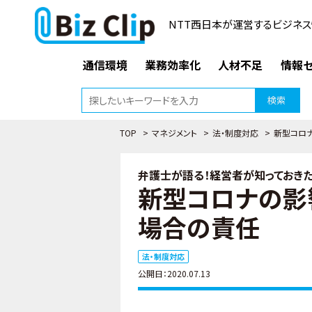
NTT西日本が運営するビジネス
通信環境
業務効率化
人材不足
情報セ
検索
TOP
>
マネジメント
>
法・制度対応
>
新型コロ
弁護士が語る！経営者が知っておきた
新型コロナの影
場合の責任
法・制度対応
公開日：2020.07.13