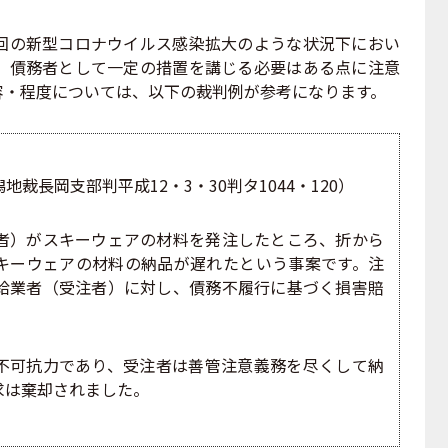
の新型コロナウイルス感染拡大のような状況下におい
、債務者として一定の措置を講じる必要はある点に注意
容・程度については、以下の裁判例が参考になります。
裁長岡支部判平成12・3・30判タ1044・120）
者）がスキーウェアの材料を発注したところ、折から
キーウェアの材料の納品が遅れたという事案です。注
給業者（受注者）に対し、債務不履行に基づく損害賠
不可抗力であり、受注者は善管注意義務を尽くして納
求は棄却されました。