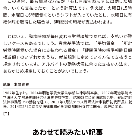
この場合、最も簡単な方法が「もし有給を取らずに出勤した場
合、いくら支払ったか」という計算法です。例えば、火曜日に5時
間、水曜日に6時間働くというシフトが入っていたとし、水曜日に有
給休暇を取得した場合は、6時間分の時給が支払われます。
とはいえ、勤務時間が毎日変わる労働環境であれば、支払いが難
しいケースもあるでしょう。労働基準法では、「平均賃金」「所定
労働時間働いた場合に支払われる賃金」「健康保険の標準報酬日額
相当額」のいずれかのうち、就業規則に定めている方法で支払うと
規定されています。アルバイトの勤務状況に合った支払い方法を、
あらかじめ規定しておくことがよいでしょう。
執筆＝本間 由也
1982年生まれ。2004年明治学院大学法学部法律学科卒業、2007年明治学院大
学法科大学院法務職研究科法務専攻卒業。翌2008年に司法試験合格。紀尾井町
法律事務所での勤務を経て、2011年1月法テラス西郷法律事務所初代所長に就
任。2014年2月こだまや法律事務所を東京都国分寺市に開所、現在に至る。
【T】
あわせて読みたい記事