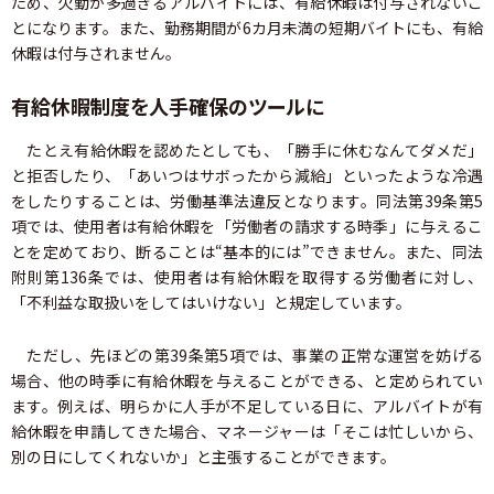
ため、欠勤が多過ぎるアルバイトには、有給休暇は付与されないこ
とになります。また、勤務期間が6カ月未満の短期バイトにも、有給
休暇は付与されません。
有給休暇制度を人手確保のツールに
たとえ有給休暇を認めたとしても、「勝手に休むなんてダメだ」
と拒否したり、「あいつはサボったから減給」といったような冷遇
をしたりすることは、労働基準法違反となります。同法第39条第5
項では、使用者は有給休暇を「労働者の請求する時季」に与えるこ
とを定めており、断ることは“基本的には”できません。また、同法
附則第136条では、使用者は有給休暇を取得する労働者に対し、
「不利益な取扱いをしてはいけない」と規定しています。
ただし、先ほどの第39条第5項では、事業の正常な運営を妨げる
場合、他の時季に有給休暇を与えることができる、と定められてい
ます。例えば、明らかに人手が不足している日に、アルバイトが有
給休暇を申請してきた場合、マネージャーは「そこは忙しいから、
別の日にしてくれないか」と主張することができます。