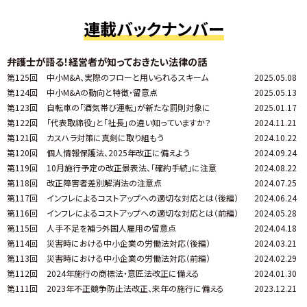
連載バックナンバー
弁護士が語る！経営者が知っておきたい法律の話
第125回
中小M&A、実際のフローと用いられるスキーム
2025.05.08
第124回
中小M&Aの動向と特徴・留意点
2025.05.13
第123回
自転車の「酒気帯び運転」が新たな罰則対象に
2025.01.17
第122回
「代表取締役」と「社長」の違い知っていますか？
2024.11.21
第121回
カスハラ対策に真剣に取り組もう
2024.10.22
第120回
個人情報保護法、2025年改正に備えよう
2024.09.24
第119回
10月施行予定の改正景表法、「確約手続」に注意
2024.08.22
第118回
改正障害者差別解消法の注意点
2024.07.25
第117回
インフレによるコストアップへの適切な対応とは（後編）
2024.06.24
第116回
インフレによるコストアップへの適切な対応とは（前編）
2024.05.28
第115回
人手不足を補う外国人雇用の留意点
2024.04.18
第114回
災害時における中小企業の労働法対応（後編）
2024.03.21
第113回
災害時における中小企業の労働法対応（前編）
2024.02.29
第112回
2024年施行の商標法・意匠法改正に備える
2024.01.30
第111回
2023年不正競争防止法改正、来年の施行に備える
2023.12.21