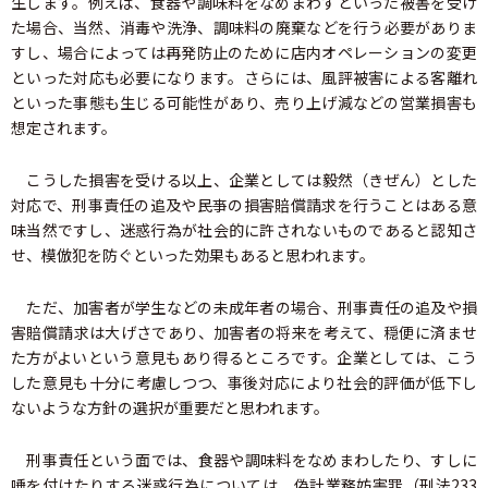
生します。例えば、食器や調味料をなめまわすといった被害を受け
た場合、当然、消毒や洗浄、調味料の廃棄などを行う必要がありま
すし、場合によっては再発防止のために店内オペレーションの変更
といった対応も必要になります。さらには、風評被害による客離れ
といった事態も生じる可能性があり、売り上げ減などの営業損害も
想定されます。
こうした損害を受ける以上、企業としては毅然（きぜん）とした
対応で、刑事責任の追及や民亊の損害賠償請求を行うことはある意
味当然ですし、迷惑行為が社会的に許されないものであると認知さ
せ、模倣犯を防ぐといった効果もあると思われます。
ただ、加害者が学生などの未成年者の場合、刑事責任の追及や損
害賠償請求は大げさであり、加害者の将来を考えて、穏便に済ませ
た方がよいという意見もあり得るところです。企業としては、こう
した意見も十分に考慮しつつ、事後対応により社会的評価が低下し
ないような方針の選択が重要だと思われます。
刑事責任という面では、食器や調味料をなめまわしたり、すしに
唾を付けたりする迷惑行為については、偽計業務妨害罪（刑法233