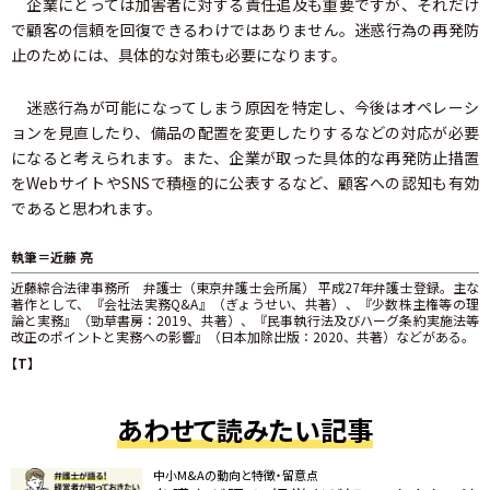
企業にとっては加害者に対する責任追及も重要ですが、それだけ
で顧客の信頼を回復できるわけではありません。迷惑行為の再発防
止のためには、具体的な対策も必要になります。
迷惑行為が可能になってしまう原因を特定し、今後はオペレーシ
ョンを見直したり、備品の配置を変更したりするなどの対応が必要
になると考えられます。また、企業が取った具体的な再発防止措置
をWebサイトやSNSで積極的に公表するなど、顧客への認知も有効
であると思われます。
執筆＝近藤 亮
近藤綜合法律事務所 弁護士（東京弁護士会所属） 平成27年弁護士登録。主な
著作として、『会社法実務Q&A』（ぎょうせい、共著）、『少数株主権等の理
論と実務』（勁草書房：2019、共著）、『民事執行法及びハーグ条約実施法等
改正のポイントと実務への影響』（日本加除出版：2020、共著）などがある。
【T】
あわせて読みたい記事
中小M&Aの動向と特徴・留意点