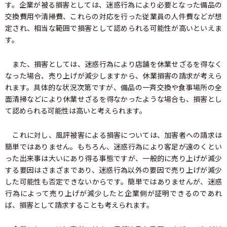
す。企業が被る損害としては、迷惑行為により必要となった備品の
交換費用や清掃費、これらの対応を行った従業員の人件費などが想
定され、相当な範囲で損害として認められる可能性が高いといえま
す。
また、損害としては、迷惑行為により店舗を休業せざるを得なく
なった場合、売り上げが減少しますから、休業損害の請求が考えら
れます。具体的な状況次第ですが、備品の一斉交換や食事場所の全
面清掃などにより休業せざるを得なかったような場合も、損害とし
て認められる可能性は高いと考えられます。
これに対し、風評被害による損害については、加害者への請求は
簡単ではありません。もちろん、迷惑行為により客足が遠のくとい
った出来事は大いにあり得る事態ですが、一般的に売り上げが減少
する要因はさまざまであり、迷惑行為以外の要因で売り上げが減少
した可能性も否定できないからです。簡単ではありませんが、迷惑
行為によって売り上げが減少したと企業側が証明できるのであれ
ば、損害として請求することも考えられます。