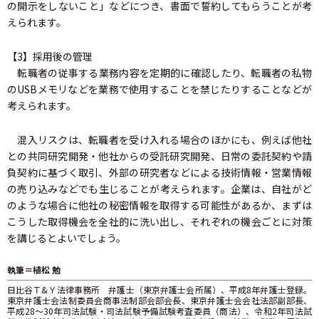
の開示をしないこと」などにつき、書面で誓約してもらうことが考
えられます。
【3】採用後の管理
転職者の従事する業務内容を定期的に確認したり、転職者の私物
のUSBメモリなどを業務で使用することを禁じたりすることなどが
考えられます。
混入リスクは、転職者を受け入れる場合のほかにも、例えば他社
との共同研究開発・他社からの受託研究開発、日常の委託契約や請
負契約に基づく取引、外部の研究者などによる技術情報・営業情報
の売り込みなどでも生じることが考えられます。企業は、自社がど
のような場合に他社の秘密情報を取得する可能性があるか、まずは
こうした取得機会を全社的に洗い出し、それぞれの機会ごとに対策
を講じるとよいでしょう。
執筆＝植松 勉
日比谷Ｔ&Ｙ法律事務所 弁護士（東京弁護士会所属）、平成8年弁護士登録。
東京弁護士会法制委員会商事法制部会部会長、東京弁護士会会社法部副部長、
平成28～30年司法試験・司法試験予備試験考査委員（商法）、令和2年司法試