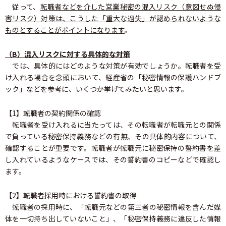
従って、
転職者などを介した営業秘密の混入リスク（意図せぬ侵
害リスク）対策は、こうした「重大な過失」が認められないような
ものとすることがポイントになります
。
（B）混入リスクに対する具体的な対策
では、具体的にはどのような対策が有効でしょうか。転職者を受
け入れる場合を念頭において、経産省の「秘密情報の保護ハンドブ
ック」などを参考に、いくつか挙げてみたいと思います。
【1】転職者の契約関係の確認
転職者を受け入れるに当たっては、その転職者が転職元との関係
で負っている秘密保持義務などの有無、その具体的内容について、
確認することが重要です。転職者が転職元に秘密保持の誓約書を差
し入れているようなケースでは、その誓約書のコピーなどで確認し
ます。
【2】転職者採用時における誓約書の取得
転職者の採用時に、「転職元などの第三者の秘密情報を含んだ媒
体を一切持ち出していないこと」、「秘密保持義務に違反した情報