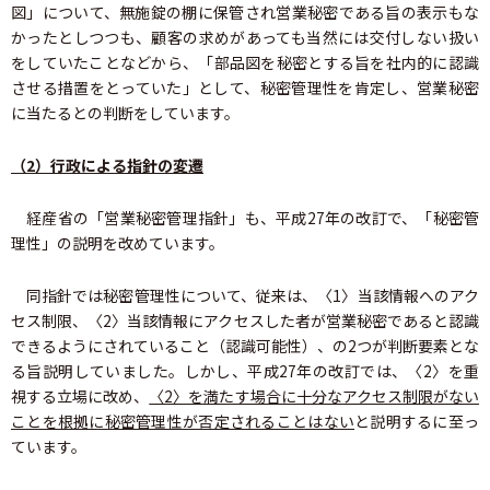
図」について、無施錠の棚に保管され営業秘密である旨の表示もな
かったとしつつも、顧客の求めがあっても当然には交付しない扱い
をしていたことなどから、「部品図を秘密とする旨を社内的に認識
させる措置をとっていた」として、秘密管理性を肯定し、営業秘密
に当たるとの判断をしています。
（2）行政による指針の変遷
経産省の「営業秘密管理指針」も、平成27年の改訂で、「秘密管
理性」の説明を改めています。
同指針では秘密管理性について、従来は、〈1〉当該情報へのアク
セス制限、〈2〉当該情報にアクセスした者が営業秘密であると認識
できるようにされていること（認識可能性）、の2つが判断要素とな
る旨説明していました。しかし、平成27年の改訂では、〈2〉を重
視する立場に改め、
〈2〉を満たす場合に十分なアクセス制限がない
ことを根拠に秘密管理性が否定されることはない
と説明するに至っ
ています。