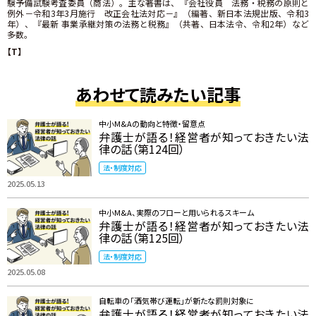
験予備試験考査委員（商法）。主な著書は、『会社役員 法務・税務の原則と
例外－令和3年3月施行 改正会社法対応－』（編著、新日本法規出版、令和3
年）、『最新 事業承継対策の法務と税務』（共著、日本法令、令和2年）など
多数。
【T】
あわせて読みたい記事
中小M&Aの動向と特徴・留意点
弁護士が語る！経営者が知っておきたい法
律の話（第124回）
法・制度対応
2025.05.13
中小M&A、実際のフローと用いられるスキーム
弁護士が語る！経営者が知っておきたい法
律の話（第125回）
法・制度対応
2025.05.08
自転車の「酒気帯び運転」が新たな罰則対象に
弁護士が語る！経営者が知っておきたい法