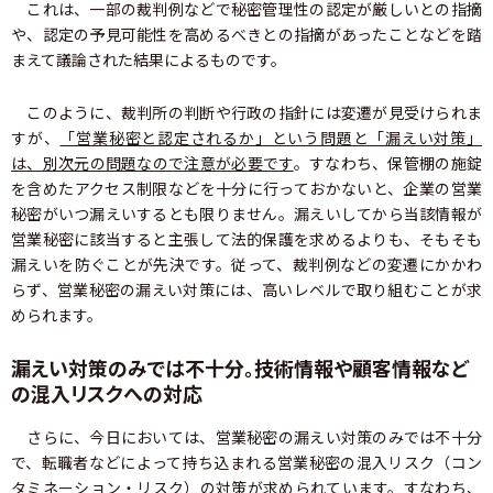
これは、一部の裁判例などで秘密管理性の認定が厳しいとの指摘
や、認定の予見可能性を高めるべきとの指摘があったことなどを踏
まえて議論された結果によるものです。
このように、裁判所の判断や行政の指針には変遷が見受けられま
すが、
「営業秘密と認定されるか」という問題と「漏えい対策」
は、別次元の問題なので注意が必要です
。すなわち、保管棚の施錠
を含めたアクセス制限などを十分に行っておかないと、企業の営業
秘密がいつ漏えいするとも限りません。漏えいしてから当該情報が
営業秘密に該当すると主張して法的保護を求めるよりも、そもそも
漏えいを防ぐことが先決です。従って、裁判例などの変遷にかかわ
らず、営業秘密の漏えい対策には、高いレベルで取り組むことが求
められます。
漏えい対策のみでは不十分。技術情報や顧客情報など
の混入リスクへの対応
さらに、今日においては、営業秘密の漏えい対策のみでは不十分
で、転職者などによって持ち込まれる営業秘密の混入リスク（コン
タミネーション・リスク）の対策が求められています。すなわち、