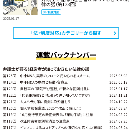
律の話（第123回）
法・制度対応
2025.01.17
「法・制度対応」カテゴリーから探す
連載バックナンバー
弁護士が語る！経営者が知っておきたい法律の話
第125回
中小M&A、実際のフローと用いられるスキーム
2025.05.08
第124回
中小M&Aの動向と特徴・留意点
2025.05.13
第123回
自転車の「酒気帯び運転」が新たな罰則対象に
2025.01.17
第122回
「代表取締役」と「社長」の違い知っていますか？
2024.11.21
第121回
カスハラ対策に真剣に取り組もう
2024.10.22
第120回
個人情報保護法、2025年改正に備えよう
2024.09.24
第119回
10月施行予定の改正景表法、「確約手続」に注意
2024.08.22
第118回
改正障害者差別解消法の注意点
2024.07.25
第117回
インフレによるコストアップへの適切な対応とは（後編）
2024.06.24