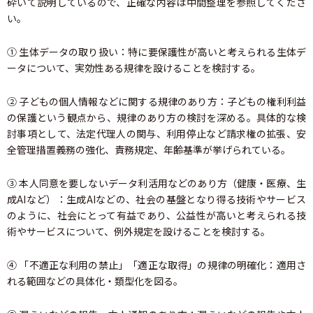
砕いて説明しているので、正確な内容は中間整理を参照してくださ
い。
① 生体データの取り扱い：特に要保護性が高いと考えられる生体デ
ータについて、実効性ある規律を設けることを検討する。
② 子どもの個人情報などに関する規律のあり方：子どもの権利利益
の保護という観点から、規律のあり方の検討を深める。具体的な検
討事項として、法定代理人の関与、利用停止など請求権の拡張、安
全管理措置義務の強化、責務規定、年齢基準が挙げられている。
③ 本人同意を要しないデータ利活用などのあり方（健康・医療、生
成AIなど）：生成AIなどの、社会の基盤となり得る技術やサービス
のように、社会にとって有益であり、公益性が高いと考えられる技
術やサービスについて、例外規定を設けることを検討する。
④ 「不適正な利用の禁止」「適正な取得」の規律の明確化：適用さ
れる範囲などの具体化・類型化を図る。