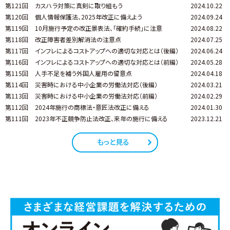
第121回
カスハラ対策に真剣に取り組もう
2024.10.22
第120回
個人情報保護法、2025年改正に備えよう
2024.09.24
第119回
10月施行予定の改正景表法、「確約手続」に注意
2024.08.22
第118回
改正障害者差別解消法の注意点
2024.07.25
第117回
インフレによるコストアップへの適切な対応とは（後編）
2024.06.24
第116回
インフレによるコストアップへの適切な対応とは（前編）
2024.05.28
第115回
人手不足を補う外国人雇用の留意点
2024.04.18
第114回
災害時における中小企業の労働法対応（後編）
2024.03.21
第113回
災害時における中小企業の労働法対応（前編）
2024.02.29
第112回
2024年施行の商標法・意匠法改正に備える
2024.01.30
第111回
2023年不正競争防止法改正、来年の施行に備える
2023.12.21
もっと見る