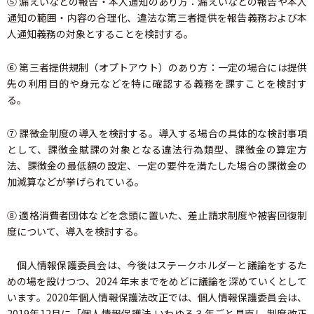
⑤ 漏えいなどの報告・本人通知のあり方：漏えいなどの報告や本人
通知の範囲・内容の合理化、違法な第三者提供を報告義務および本
人通知義務の対象とすることを検討する。
⑥ 第三者提供規制（オプトアウト）のあり方：一定の場合には提供
先の利用目的や身元などを特に確認する義務を課すことを検討す
る。
⑦ 課徴金制度の導入を検討する。導入する場合の具体的な検討事項
として、課徴金賦課の対象となる違法行為類型、課徴金の算定方
法、課徴金の最低額の設定、一定の要件を満たした場合の課徴金の
加減算などが挙げられている。
⑧ 適格消費者団体などを念頭に置いた、差止請求制度や被害回復制
度について、導入を検討する。
個人情報保護委員会は、今後はステークホルダーと議論をするた
めの場を設けつつ、2024 年末までをめどに議論を深めていくとして
います。2020年個人情報保護法改正では、個人情報保護委員会は、
2019年12月に「個人情報保護法 いわゆる３年ごと見直し 制度改正