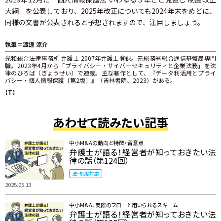
大綱」を公表しており、2025年改正についても2024年末をめどに、
同様の文書が公表されると予想されますので、注目しましょう。
執筆＝渡邊 涼介
光和総合法律事務所 弁護士 2007年弁護士登録。元総務省総合通信基盤局専門
職。2023年4月から「プライバシー・サイバーセキュリティと企業法務」を法
律のひろば（ぎょうせい）で連載。主な著作として、『データ利活用とプライ
バシー・個人情報保護〔第2版〕』（青林書院、2023）がある。
【T】
あわせて読みたい記事
中小M&Aの動向と特徴・留意点
弁護士が語る！経営者が知っておきたい法
律の話（第124回）
法・制度対応
2025.05.13
中小M&A、実際のフローと用いられるスキーム
弁護士が語る！経営者が知っておきたい法