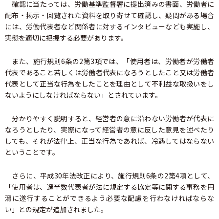
確認に当たっては、労働基準監督署に提出済みの書面、労働者に
配布・掲示・回覧された資料を取り寄せて確認し、疑問がある場合
には、労働代表者など関係者に対するインタビューなども実施し、
実態を適切に把握する必要があります。
また、施行規則6条の2第3項では、「使用者は、労働者が労働者
代表であること若しくは労働者代表になろうとしたこと又は労働者
代表として正当な行為をしたことを理由として不利益な取扱いをし
ないようにしなければならない」とされています。
分かりやすく説明すると、経営者の意に沿わない労働者が代表に
なろうとしたり、実際になって経営者の意に反した意見を述べたり
しても、それが法律上、正当な行為であれば、冷遇してはならない
ということです。
さらに、平成30年法改正により、施行規則6条の2第4項として、
「使用者は、過半数代表者が法に規定する協定等に関する事務を円
滑に遂行することができるよう必要な配慮を行わなければならな
い」との規定が追加されました。