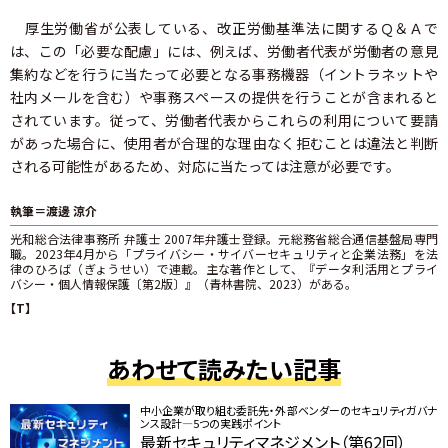
厚生労働省が公表している、改正労働基準法に関するＱ＆Ａで
は、この「必要な配慮」には、例えば、労働者代表が労働者の意見
集約などを行うに当たって必要となる事務機器（イントラネットや
社内メールを含む）や事務スペースの提供を行うことが含まれると
されています。従って、労働者代表からこれらの利用について要請
があった場合に、使用者が合理的な理由なく拒むことは違法と判断
される可能性があるため、対応に当たっては注意が必要です。
執筆＝渡邊 涼介
光和総合法律事務所 弁護士 2007年弁護士登録。元総務省総合通信基盤局専門
職。2023年4月から「プライバシー・サイバーセキュリティと企業法務」を法
律のひろば（ぎょうせい）で連載。主な著作として、『データ利活用とプライ
バシー・個人情報保護〔第2版〕』（青林書院、2023）がある。
【T】
あわせて読みたい記事
中小企業が取り組む委託先・外部ベンダーのセキュリティガバナ
ンス設計―5つの実践ポイント
最新セキュリティマネジメント（第62回）