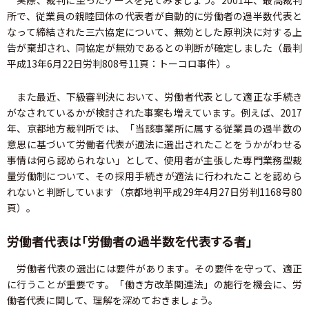
実際、裁判に至ったケースを見てみましょう。2001年、最高裁判
所で、従業員の親睦団体の代表者が自動的に労働者の過半数代表と
なって締結された三六協定について、無効とした原判決に対する上
告が棄却され、同協定が無効であるとの判断が確定しました（最判
平成13年6月22日労判808号11頁：トーコロ事件）。
また最近、下級審判決において、労働者代表として適正な手続き
がなされているかが検討された事案も増えています。例えば、2017
年、京都地方裁判所では、「当該事業所に属する従業員の過半数の
意思に基づいて労働者代表が適法に選出されたことをうかがわせる
事情は何ら認められない」として、使用者が主張した専門業務型裁
量労働制について、その採用手続きが適法に行われたことを認めら
れないと判断しています（京都地判平成29年4月27日労判1168号80
頁）。
労働者代表は「労働者の過半数を代表する者」
労働者代表の選出には要件があります。その要件を守って、適正
に行うことが重要です。「働き方改革関連法」の施行を機会に、労
働者代表に関して、理解を深めておきましょう。