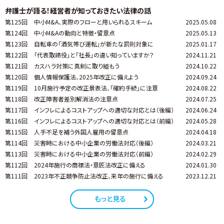
弁護士が語る！経営者が知っておきたい法律の話
第125回
中小M&A、実際のフローと用いられるスキーム
2025.05.08
第124回
中小M&Aの動向と特徴・留意点
2025.05.13
第123回
自転車の「酒気帯び運転」が新たな罰則対象に
2025.01.17
第122回
「代表取締役」と「社長」の違い知っていますか？
2024.11.21
第121回
カスハラ対策に真剣に取り組もう
2024.10.22
第120回
個人情報保護法、2025年改正に備えよう
2024.09.24
第119回
10月施行予定の改正景表法、「確約手続」に注意
2024.08.22
第118回
改正障害者差別解消法の注意点
2024.07.25
第117回
インフレによるコストアップへの適切な対応とは（後編）
2024.06.24
第116回
インフレによるコストアップへの適切な対応とは（前編）
2024.05.28
第115回
人手不足を補う外国人雇用の留意点
2024.04.18
第114回
災害時における中小企業の労働法対応（後編）
2024.03.21
第113回
災害時における中小企業の労働法対応（前編）
2024.02.29
第112回
2024年施行の商標法・意匠法改正に備える
2024.01.30
第111回
2023年不正競争防止法改正、来年の施行に備える
2023.12.21
もっと見る