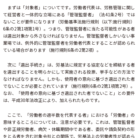
まずは「対象者」についてです。労働者代表は、労務管理に関し
て経営者と一体的な立場にある「管理監督者」（法41条2号）では
ないことが要件になります（労働基準法施行規則（以下:施行規則）
6条の2第1項第1号）。つまり、管理監督者に当たる可能性がある者
は選出対象から外さなければなりません。管理監督者しかいない事
業場では、例外的に管理監督者を労働者代表とすることが認められ
ている場合があります（施行規則6条の2第2項）。
次に「選出手続き」は、労基法に規定する協定などを締結する者
を選出することを明らかにして実施される投票、挙手などの方法で
なければなりません。しかも、使用者の意向に基づき選出された者
でないことが必要とされています（施行規則6条の2第1項第2号）。
なお、「使用者の意向に基づき選出された者でないこと」との要件
は、平成30年法改正により、加えられたものです。
ここで、「労働者の過半数を代表する者」における「労働者」の
意味するところについては、注意が必要です。これは、管理監督者
や非正規労働者、病欠・休職期間中である者、委託や請負契約の形
をとる者を含む対象会社との関係で、労基法上の労働者性が認めら