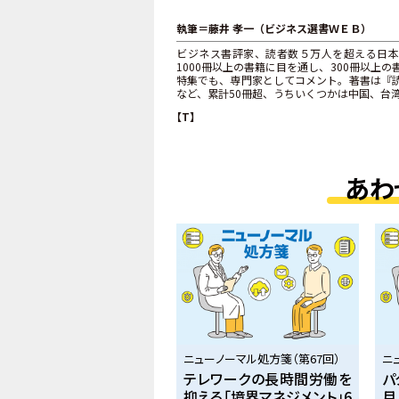
執筆＝藤井 孝一（ビジネス選書ＷＥＢ）
ビジネス書評家、読者数５万人を超える日本
1000冊以上の書籍に目を通し、300冊以
特集でも、専門家としてコメント。著書は『読
など、累計50冊超、うちいくつかは中国、台
【T】
あわ
ニューノーマル処方箋（第67回）
ニ
テレワークの長時間労働を
パ
抑える「境界マネジメント」6
月