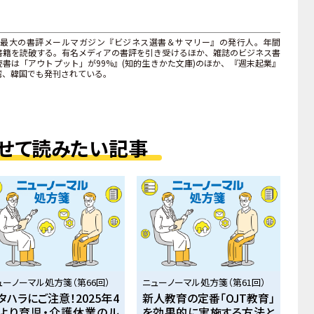
最大の書評メールマガジン『ビジネス選書＆サマリー』の発行人。年間
上の書籍を読破する。有名メディアの書評を引き受けるほか、雑誌のビジネス書
書は「アウトプット」が99%』(知的生きかた文庫)のほか、『週末起業』
湾、韓国でも発刊されている。
せて読みたい記事
ューノーマル処方箋（第66回）
ニューノーマル処方箋（第61回）
タハラにご注意！2025年4
新人教育の定番「OJT教育」
より育児・介護休業のル
を効果的に実施する方法と