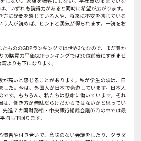
をしない。家族を犠牲にしない。平社員のままでいな
どは、いずれも説得力があると同時に希望が広がります。
き方に疑問を感じている人や、将来に不安を感じている
いう人が読めば、ヒントと勇気が得られます。一読をお
たもののGDPランキングでは世界3位なので、まだ豊か
りの購買力平価GDPランキングでは30位前後にすぎませ
台湾よりも下になります。
が高いと感じることがあります。私が学生の頃は、日
ました。今は、外国人が日本で豪遊しています。日本人
のです。もちろん、私たちは懸命に働いています。それ
因は、働き方が無駄だらけだからではないかと思ってい
先進７カ国財務相・中央銀行総裁会議(G7)の中では最
）平均も下回ります。
慣習や付き合いで、意味のない会議をしたり、ダラダ