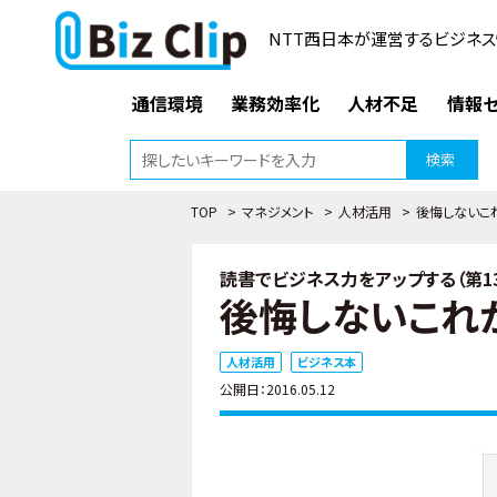
NTT西日本が運営するビジネス
通信環境
業務効率化
人材不足
情報セ
検索
TOP
>
マネジメント
>
人材活用
>
後悔しないこ
読書でビジネス力をアップする（第1
後悔しないこれ
人材活用
ビジネス本
公開日：2016.05.12