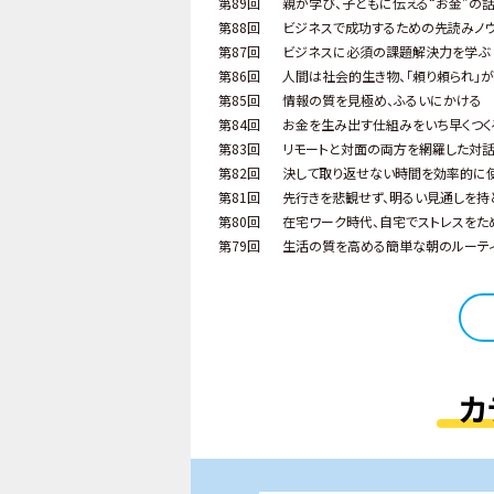
第89回
親が学び、子どもに伝える“お金”の
第88回
ビジネスで成功するための先読みノ
第87回
ビジネスに必須の課題解決力を学ぶ
第86回
人間は社会的生き物、「頼り頼られ」
第85回
情報の質を見極め、ふるいにかける
第84回
お金を生み出す仕組みをいち早くつく
第83回
リモートと対面の両方を網羅した対
第82回
決して取り返せない時間を効率的に
第81回
先行きを悲観せず、明るい見通しを持
第80回
在宅ワーク時代、自宅でストレスをた
第79回
生活の質を高める簡単な朝のルーテ
カ