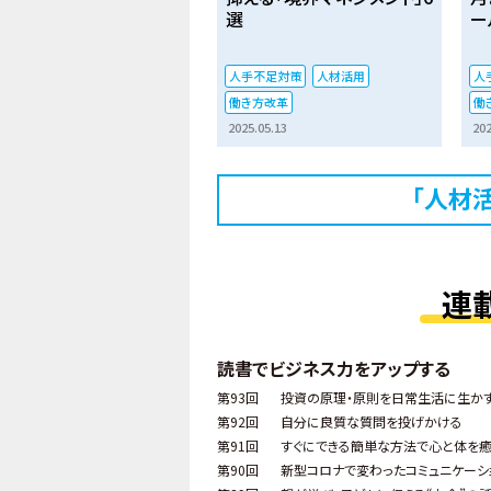
選
ー
人手不足対策
人材活用
人
働き方改革
働
2025.05.13
202
「人材
連
読書でビジネス力をアップする
第93回
投資の原理・原則を日常生活に生か
第92回
自分に良質な質問を投げかける
第91回
すぐにできる簡単な方法で心と体を
第90回
新型コロナで変わったコミュニケーシ